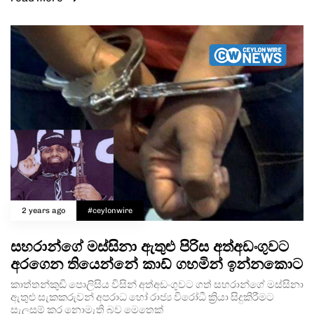
2 years ago
#ceylonwire
සහරාන්ගේ මස්සිනා ඇතුළු පිරිස අත්අඩංගුවට
අරගෙන තියෙන්නේ කාඩ් ගහමින් ඉන්නකොට
කාත්තන්කුඩි පොලිසිය විසින් අත්අඩංගුවට ගත් සහරාන්ගේ මස්සිනා
ඇතුළු සැකකරුවන් අපරාධ හෝ රාජ්‍ය විරෝධී ක්‍රියා සිදුකිරීමට
සැලසුම් කර නොමැති බව මෙතෙක්