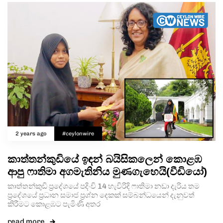
2 years ago
#ceylonwire
කාත්තන්කුඩියේ ඉඳන් බයිසිකලෙන් කොළඹ
ආපු ෆාතිමා අගමැතිනිය මුණගැහෙයි(වීඩියෝ)
කාත්තන්කුඩි ප්‍රදේශයේ පදිංචි 14 හැවිරිදි ෆාතිමා නඩා දැරිය තම
ප්‍රදේශයේ ප්‍රධාන සමාජ ප්‍රශ්න දෙකක් සම්බන්ධයෙන් දැනුවත්
කිරීමට කොළඹට පැමිණි අතර
read more