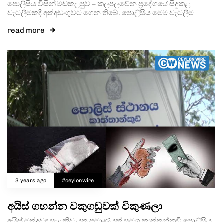
පොලිසිය විසින් මඩකලපුව – කලපලචේන ප්‍රදේශයේ සිදුකළ
වැටලීමකදී අත්අඩංගුවට ගෙන තිබේ. පොලිසිය මෙම වැටලීම
read more
3 years ago
#ceylonwire
අයිස් ගහන්න වකුගඩුවක් විකුණලා
අයිස් මත්ද්‍රව්‍ය සැළකිව යුතු ප්‍රමාණයක් සමග කාත්තන්කුඩි පොලිසිය