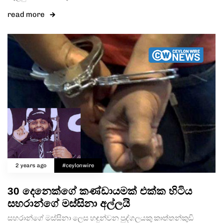
read more
2 years ago
#ceylonwire
30 දෙනෙක්ගේ කණ්ඩායමක් එක්ක හිටිය
සහරාන්ගේ මස්සිනා අල්ලයි
සහරාන්ගේ මස්සිනා ලෙස හඳුන්වන පුද්ගලයකු කාත්තන්කුඩි