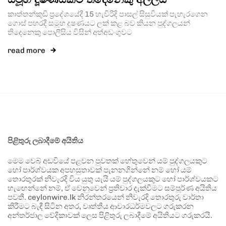
කාත්තන්කුඩි ප්‍රදේශයේදී 15 හැවිරිදි පාසල් සිසුවියක් පැහැරගෙන
ගොස් පහරදී සමූහ දූෂණයට ලක් කළ බව කියන පුද්ගලයන්
තිදෙනෙකු පොලීසිය විසින් අත්අඩංගුවට
read more
පිළිතුරු ලබාදීමේ අයිතිය
මෙම වෙබ් අඩවියේ පළවන පුවතක් හේතුවෙන් යම් පුද්ගලයකුට
හෝ පාර්ශ්වයක අපහසුතාවක් පැනනගින්නේ නම් හෝ යම්
තොරතුරක් නිවැරදි විය යුතු යැයි යම් පුද්ගලයකුට හෝ පාර්ශ්වයකට
හැඟෙන්නේ නම්, ඒ වෙනුවෙන් ප්‍රතිචාර දැක්වීමට සම්පූර්ණ අයිතිය
පවතී. ceylonwire.lk නිරන්තරයෙන් නිවැරදි තොරතුරු වාර්තා
කිරීමට බැඳී සිටින අතර, වෘත්තීය ආචාරධර්මවලට ගරුකරන
අන්තර්ජාල වේදිකාවක් ලෙස පිළිතුරු ලබාදීමේ අයිතියට ගරුකරයි.