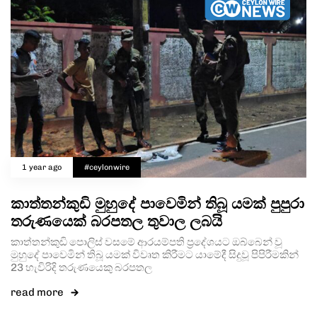
1 year ago
#ceylonwire
කාත්තන්කුඩි මුහුදේ පාවෙමින් තිබූ යමක් පුපුරා
තරුණයෙක් බරපතල තුවාල ලබයි
කාත්තන්කුඩි පොලිස් වසමේ ආරයම්පති ප්‍රදේශයට ඔබ්බෙන් වූ
මුහුදේ පාවෙමින් තිබූ යමක් විවෘත කිරීමට යාමේදී සිදුවූ පිපිරීමකින්
23 හැවිරිදි තරුණයෙකු බරපතල
read more