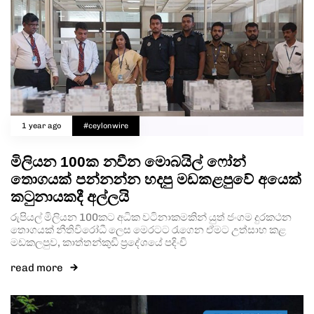
1 year ago
#ceylonwire
මිලියන 100ක නවීන මොබයිල් ෆෝන්
තොගයක් පන්නන්න හදපු මඩකළපුවේ අයෙක්
කටුනායකදී අල්ලයි
රුපියල් මිලියන 100කට අධික වටිනාකමකින් යුත් ජංගම දුරකථන
තොගයක් නීතිවිරෝධී ලෙස මෙරටට රැගෙන ඒමට උත්සාහ කළ
මඩකලපුව, කාත්තන්කුඩි ප්‍රදේශයේ පදිංචි
read more