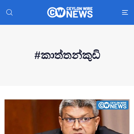
To
nav
#කාත්තන්කුඩි