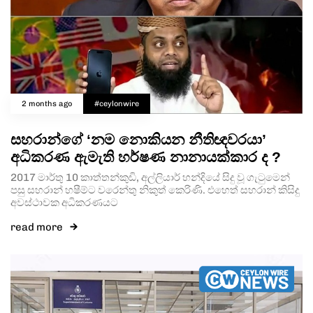
2 months ago
#ceylonwire
සහරාන්ගේ ‘නම නොකියන නීතිඥවරයා’
අධිකරණ ඇමැති හර්ෂණ නානායක්කාර ද ?
2017 මාර්තු 10 කාත්තන්කුඩි, අල්ලියාර් හන්දියේ සිදු වූ ගැටුමෙන්
පසු සහරාන් හෂීම්ට වරෙන්තු නිකුත් කෙරිණි. එහෙත් සහරාන් කිසිදු
අවස්ථාවක අධිකරණයට
Type and hit enter
read more