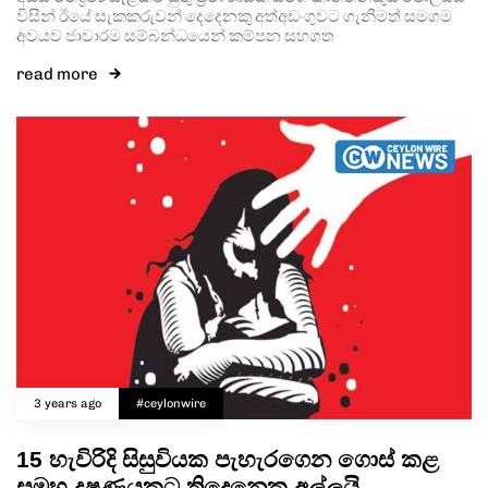
විසින් ඊයේ සැකකරුවන් දෙදෙනකු අත්අඩංගුවට ගැනීමත් සමගම
අවයව ජාවාරම සම්බන්ධයෙන් කම්පන සහගත
read more
3 years ago
#ceylonwire
15 හැවිරිදි සිසුවියක පැහැරගෙන ගොස් කළ
සමූහ දූෂණයකට තිදෙනෙකු අල්ලයි