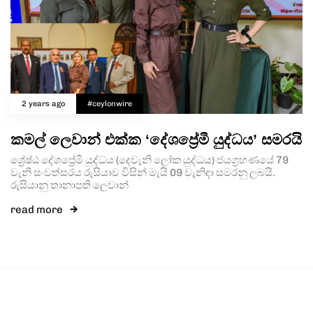
2 years ago
#ceylonwire
කමල් ලෙවාන් එක්ක ‘දේශප්‍රේමී යුද්ධය’ සමරයි
ශ්‍රේෂ්ඨ දේශප්‍රේමී යුද්ධය (දෙවැනි ලෝක යුද්ධය) ජයග්‍රහණයේ 79
වැනි සංවත්සරය රුසියාව විසින් මැයි 09 වැනිදා සමරනු ලබයි.
රුසියානු තානාපති ලෙවාන්
read more