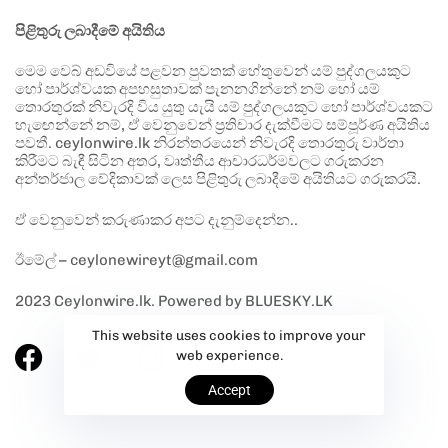
පිළිතුරු ලබාදීමේ අයිතිය
මෙම වෙබ් අඩවියේ පළවන පුවතක් හේතුවෙන් යම් පුද්ගලයකුට
හෝ පාර්ශ්වයක අපහසුතාවක් පැනනගින්නේ නම් හෝ යම්
තොරතුරක් නිවැරදි විය යුතු යැයි යම් පුද්ගලයකුට හෝ පාර්ශ්වයකට
හැඟෙන්නේ නම්, ඒ වෙනුවෙන් ප්‍රතිචාර දැක්වීමට සම්පූර්ණ අයිතිය
පවතී. ceylonwire.lk නිරන්තරයෙන් නිවැරදි තොරතුරු වාර්තා
කිරීමට බැඳී සිටින අතර, වෘත්තීය ආචාරධර්මවලට ගරුකරන
අන්තර්ජාල වේදිකාවක් ලෙස පිළිතුරු ලබාදීමේ අයිතියට ගරුකරයි.
ඒ වෙනුවෙන් කරුණාකර අපට දැනුම්දෙන්න..
ඊමේල් – ceylonewireyt@gmail.com
2023 Ceylonwire.lk. Powered by BLUESKY.LK
This website uses cookies to improve your
web experience.
Accept