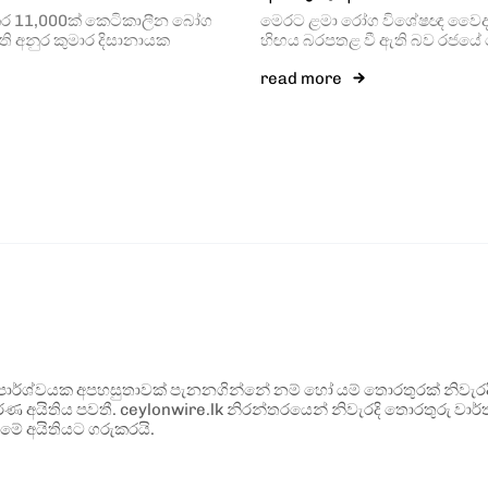
කර 11,000ක් කෙටිකාලීන බෝග
මෙරට ළමා රෝග විශේෂඥ වෛද්‍
 අනුර කුමාර දිසානායක
හිඟය බරපතළ වී ඇති බව රජයේ ව
read more
ර්ශ්වයක අපහසුතාවක් පැනනගින්නේ නම් හෝ යම් තොරතුරක් නිවැරදි ව
්ණ අයිතිය පවතී. ceylonwire.lk නිරන්තරයෙන් නිවැරදි තොරතුරු වාර්තා
මේ අයිතියට ගරුකරයි.