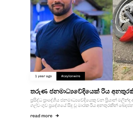
1 year ago
#ceylonwire
තරුණ ජනමාධ්‍යවේදියෙක් රිය අනතුරකි
ප්‍රසිද්ධ ප්‍රාදේශීය ජනමාධ්‍යවේදියෙකු වන ප්‍රියාන් මලි
ගල්වංගුව ප්‍රදේශයේ සිදු වූ මාරක රිය අනතුරකින් ඛේ
read more