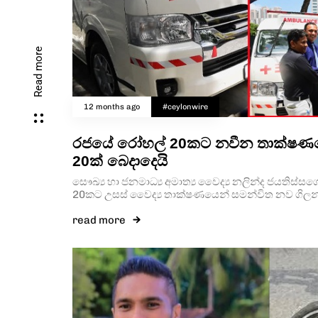
Read more
12 months ago
#ceylonwire
රජයේ රෝහල් 20කට නවීන තාක්ෂණයෙන
20ක් බෙදාදෙයි
සෞඛ්‍ය හා ජනමාධ්‍ය අමාත්‍ය වෛද්‍ය නලින්ද ජයතිස්ස
20කට උසස් වෛද්‍ය තාක්ෂණයෙන් සමන්විත නව ගිලන්ර
read more