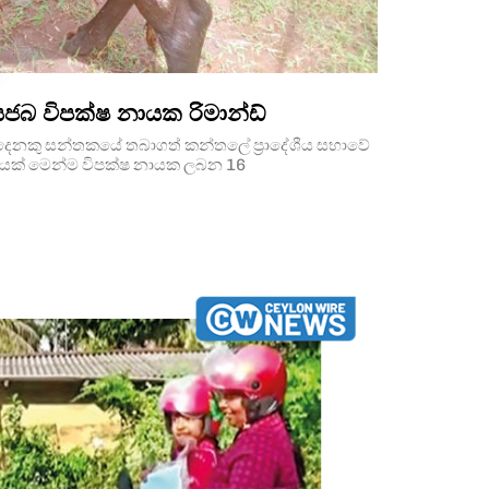
බ විපක්ෂ නායක රිමාන්ඩ්
ෙ­නකු සන්ත­කයේ තබා­ගත් කන්තලේ ප්‍රාදේ­ශීය සභාවේ
­ර­යෙක් මෙන්ම විපක්ෂ නායක ලබන 16