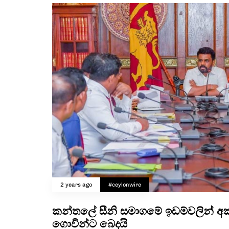
2 years ago
#ceylonwire
කන්තලේ සීනි සමාගමේ ඉඩම්වලින් අක
ගොවීන්ට බෙදයි