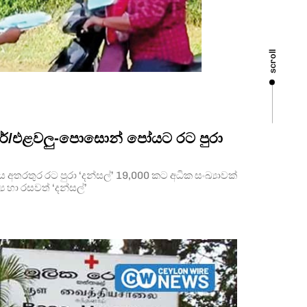
scroll
ර්/එළවලු-පොසොන් පෝයට රට පුරා
තරතුර රට පුරා ‘දන්සල්’ 19,000 කට අධික සංඛ්‍යාවක්
ය හා රසවත් ‘දන්සල්’