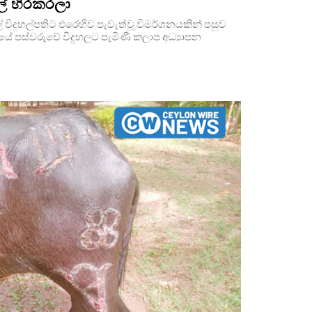
ලේ හිරකරලා
 විදුහල්පතිට එරෙහිව පැවැත්වූ විමර්ශනයකින් පසුව
ඊයේ පස්වරුවේ විදුහලට පැමිණි කලාප අධ්‍යාපන