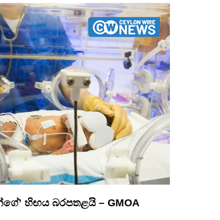
න්ගේ’ හිඟය බරපතළයි – GMOA