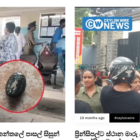
10 months ago
#ceylonwire
කන්තලේ පාසල් සිසුන්
ප්‍රින්සිපල්ට ස්ථාන ම