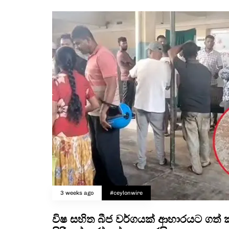
3 weeks ago
#ceylonwire
විෂ සහිත බීජ වර්ගයක් ආහාරයට ගත් 