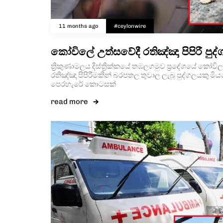
11 months ago
#ceylonwire
කෝවිලේ උත්සවේදී රතිඤ්ඤා පිපිරී පුද
ත්‍රිකුණාමලය දිස්ත්‍රික්කයේ තඹලගමුව ප්‍රදේශයේ කෝව
රතිඤ්ඤා පිපිරීමකින් බරපතල තුවාල ලැබූ පුද්ගලයකු 
පෙරහැරේ කොටසක්
read more