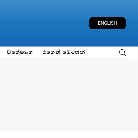
ENGLISH
විශේෂාංග
එහෙන් මෙහෙන්