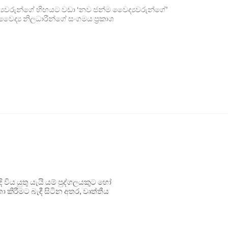
යවරුන්ගේ හිඟයට වඩා ‘නව ජන්ම වෛද්‍යවරුන්ගේ’
ෛද්‍ය නිලධාරීන්ගේ සංගමය ප්‍රකාශ
ිය යුතු යැයි යම් පුද්ගලයකුට හෝ
 කිරීමට බැඳී සිටින අතර, වෘත්තීය