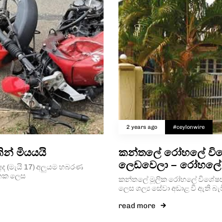
2 years ago
#ceylonwire
න් මියයයි
කන්තලේ රෝහලේ විශේ
ලෙඩවෙලා – රෝහලේ 
න්ද අද (මැයි 17) අලුයම හබරණ
දජනක ලෙස
කන්තලේ මූලික රෝහලේ විශේෂඥ
ලෙස ශල්‍ය සේවා අඩාළ වී ඇති බැව
read more