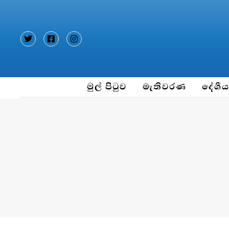
Type and hit enter
මුල් පිටුව
මැතිවරණ
දේශී