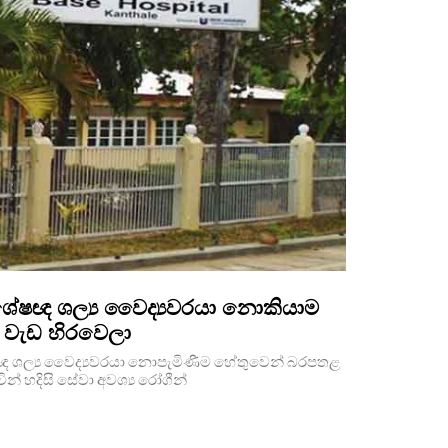
ෂඥ ශල්‍ය වෛද්‍යවරයා නොකියාම
වැඩ හිරවෙලා
 ශල්‍ය වෛද්‍යවරයා නොපැමිණීම හේතුවෙන් බරපතළ
ින් හදිසි සේවා අවශ්‍ය රෝගීන්