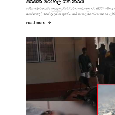
පිරිසක් රෝහල් ගත කරයි
පරිභෝජනයට නුසුදුසු බීජ වර්ගයක් අනුභව කිරීම නිසා 
කන්තලේ, කන්දලක්ෂ ප්‍රදේශයේ පාසලක අධ්‍යාපනය ලබන
read more