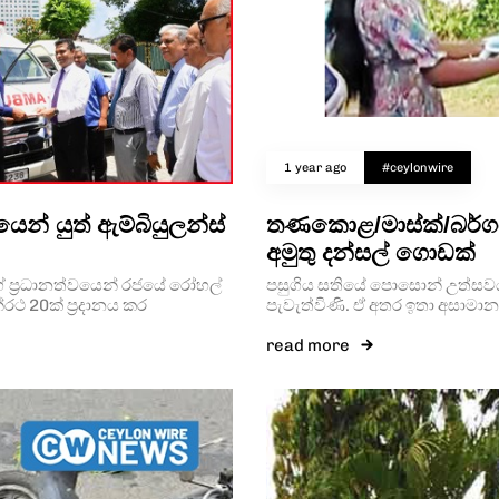
1 year ago
#ceylonwire
් යුත් ඇම්බියුලන්ස්
තණකොළ/මාස්ක්/බර්ග
අමුතු දන්සල් ගොඩක්
ගේ ප්‍රධානත්වයෙන් රජයේ රෝහල්
පසුගිය සතියේ පොසොන් උත්සවය අ
ථ 20ක් ප්‍රදානය කර
පැවැත්විණි. ඒ අතර ඉතා අසාමාන්‍
read more