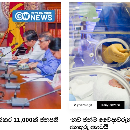
2 years ago
#ceylonwire
්කර 11,000ක් ජනපති
‘නව ජන්ම වෛද්‍යවරු
අනතුරු අඟවයි