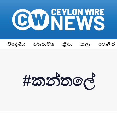
ය
විදේශීය
ව්‍යාපාරික
ක්‍රීඩා
කලා
පොලිස්
#කන්තලේ