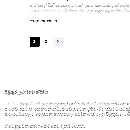
කන්තලේ සීනි සමාගමට අයත් ඉඩම් කොටස්වලින් අක්
වගාවන් සඳහා ගොවි ජනතාවට ලබාදෙන ලෙස ජනාධිපති
read more
1
2
පිළිතුරු ලබාදීමේ අයිතිය
මෙම වෙබ් අඩවියේ පළවන පුවතක් හේතුවෙන් යම් පුද්ගලයකුට හෝ පා
පාර්ශ්වයකට හැඟෙන්නේ නම්, ඒ වෙනුවෙන් ප්‍රතිචාර දැක්වීමට සම්පූර
ආචාරධර්මවලට ගරුකරන අන්තර්ජාල වේදිකාවක් ලෙස පිළිතුරු ලබාදී
ඒ වෙනුවෙන් කරුණාකර අපට දැනුම්දෙන්න..