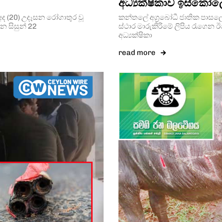
අධ්‍යක්ෂිකාව ඉස්කෝ
අද (20) උදෑසන රෝගාතුර වූ
කන්තලේ අග්‍රබෝධී ජාතික පාසලේ
 සිසුන් 22
ස්ථාර මාරුකිරිමේ ලිපිය රැගෙන 
අධ්‍යක්ෂිකා
read more