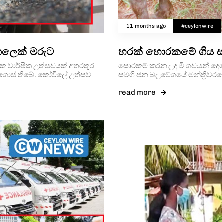
11 months ago
#ceylonwire
්ගලෙක් මරුට
හරක් හොරකමේ ගිය සජ
ිලක වාර්ෂික උත්සවයක් අතරතුර
සොර­කම් කරන ලද මී ගව­යන් දෙද
මියගොස් තිබේ. කෝවිලේ උත්සව
සමගි ජන බල­වේ­ගයේ මන්ත්‍රී­ව
read more