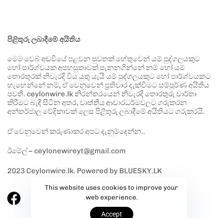
පිළිතුරු ලබාදීමේ අයිතිය
මෙම වෙබ් අඩවියේ පළවන පුවතක් හේතුවෙන් යම් පුද්ගලයකුට
හෝ පාර්ශ්වයක අපහසුතාවක් පැනනගින්නේ නම් හෝ යම්
තොරතුරක් නිවැරදි විය යුතු යැයි යම් පුද්ගලයකුට හෝ පාර්ශ්වයකට
හැඟෙන්නේ නම්, ඒ වෙනුවෙන් ප්‍රතිචාර දැක්වීමට සම්පූර්ණ අයිතිය
පවතී. ceylonwire.lk නිරන්තරයෙන් නිවැරදි තොරතුරු වාර්තා
කිරීමට බැඳී සිටින අතර, වෘත්තීය ආචාරධර්මවලට ගරුකරන
අන්තර්ජාල වේදිකාවක් ලෙස පිළිතුරු ලබාදීමේ අයිතියට ගරුකරයි.
ඒ වෙනුවෙන් කරුණාකර අපට දැනුම්දෙන්න..
ඊමේල් – ceylonewireyt@gmail.com
2023 Ceylonwire.lk. Powered by BLUESKY.LK
This website uses cookies to improve your
web experience.
Accept