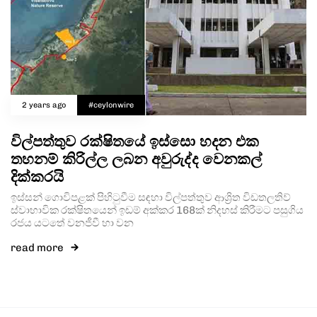
2 years ago
#ceylonwire
විල්පත්තුව රක්ෂිතයේ ඉස්සො හදන එක
තහනම් කිරිල්ල ලබන අවුරුද්ද වෙනකල්
දික්කරයි
ඉස්සන් ගොවිපළක් පිහිටුවීම සඳහා විල්පත්තුව ආශ්‍රිත විඩතලතිව්
ස්වාභාවික රක්ෂිතයෙන් ඉඩම් අක්කර 168ක් නිදහස් කිරීමට පසුගිය
රජය යටතේ වනජීවී හා වන
read more