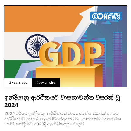
3 years ago
#ceylonwire
ඉන්දියානු ආර්ථිකයට වාසනාවන්ත වසරක් වූ
2024
2024 වර්ෂය ඉන්දියානු ආර්ථිකයට වාසනාවන්ත වසරක් හා එය
ආර්ථික වර්ධනයේ කාලපරිච්ඡේදයකට මග පාදන බවට අපේක්ෂා
කරයි. ඉන්දියාව 2023දී ඇමෙරිකානු ඩොලර්