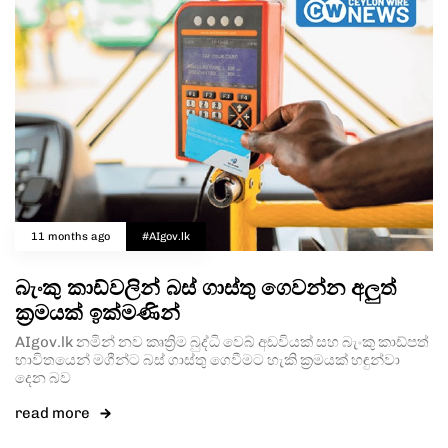
11 months ago
#AIgov.lk
බැංකු කාඩ්වලින් බස් ගාස්තු ගෙවන්න අලුත්
ක්‍රමයක් ඉක්මණින්
AIgov.lk නමින් නව කෘත්‍රිම බුද්ධි වෙබ් අඩවියක් සහ බැංකු කාඩ්පත්
භාවිතයෙන් මගීන්ට බස් ගාස්තු ගෙවීමට හැකි ක්‍රමයක් හඳුන්වා
දෙන බව
read more