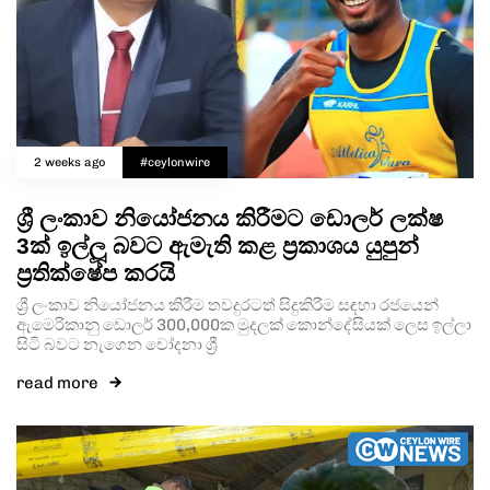
Type and hit enter
2 weeks ago
#ceylonwire
ශ්‍රී ලංකාව නියෝජනය කිරීමට ඩොලර් ලක්ෂ
3ක් ඉල්ලූ බවට ඇමැති කළ ප්‍රකාශය යුපුන්
ප්‍රතික්ෂේප කරයි
ශ්‍රී ලංකාව නියෝජනය කිරීම තවදුරටත් සිදුකිරීම සඳහා රජයෙන්
ඇමෙරිකානු ඩොලර් 300,000ක මුදලක් කොන්දේසියක් ලෙස ඉල්ලා
සිටි බවට නැගෙන චෝදනා ශ්‍රී
read more