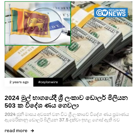
2 years ago
#ceylonwire
2024 මුල් භාගයේදී ශ්‍රී ලංකාව ඩොලර් මිලියන
503 ක විදේශ ණය ගෙවලා
2024 ජුනි මාසය අවසන් වන විට ශ්‍රී ලංකාවේ විදේශ ණය ප්‍රමාණය
ඇමෙරිකානු ඩොලර් බිලියන 37.5 දක්වා ඉහළ ගොස් ඇති බව
read more