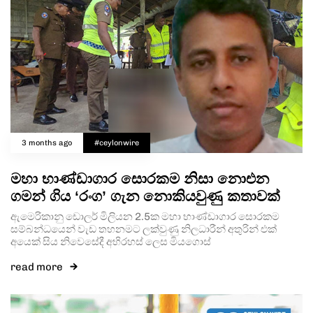
3 months ago
#ceylonwire
මහා භාණ්ඩාගාර සොරකම නිසා නොඑන
ගමන් ගිය ‘රංග’ ගැන නොකියවුණු කතාවක්
ඇමෙරිකානු ඩොලර් මිලියන 2.5ක මහා භාණ්ඩාගාර සොරකම
සම්බන්ධයෙන් වැඩ තහනමට ලක්වුණු නිලධාරීන් අතුරින් එක්
අයෙක් සිය නිවෙසේදී අභිරහස් ලෙස මියගොස්
read more