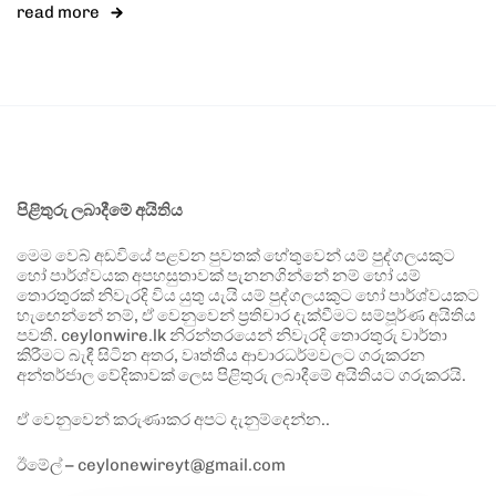
read more
පිළිතුරු ලබාදීමේ අයිතිය
මෙම වෙබ් අඩවියේ පළවන පුවතක් හේතුවෙන් යම් පුද්ගලයකුට
හෝ පාර්ශ්වයක අපහසුතාවක් පැනනගින්නේ නම් හෝ යම්
තොරතුරක් නිවැරදි විය යුතු යැයි යම් පුද්ගලයකුට හෝ පාර්ශ්වයකට
හැඟෙන්නේ නම්, ඒ වෙනුවෙන් ප්‍රතිචාර දැක්වීමට සම්පූර්ණ අයිතිය
පවතී. ceylonwire.lk නිරන්තරයෙන් නිවැරදි තොරතුරු වාර්තා
කිරීමට බැඳී සිටින අතර, වෘත්තීය ආචාරධර්මවලට ගරුකරන
අන්තර්ජාල වේදිකාවක් ලෙස පිළිතුරු ලබාදීමේ අයිතියට ගරුකරයි.
ඒ වෙනුවෙන් කරුණාකර අපට දැනුම්දෙන්න..
ඊමේල් – ceylonewireyt@gmail.com