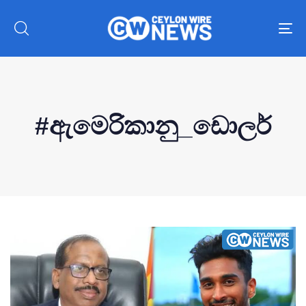
To
nav
#ඇමෙරිකානු_ඩොලර්