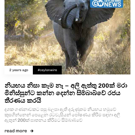
2 years ago
#ceylonwire
නියඟය නිසා කෑම නෑ – අලි ඇත්තු 200ක් මරා
මිනිස්සුන්ට කන්න දෙන්න සිම්බාබ්වේ රජය
තීරණය කරයි
දශක ගණනාවකට පසු බලපා ඇති දරුණුතම නියඟය හමුවේ
කුසගින්නෙන් පෙළෙන රටවැසියන් පෝෂණය කිරීම සඳහා අලි
ඇතුන් 200ක් ඝාතනය කිරීමට සිම්බාබ්වේ
read more