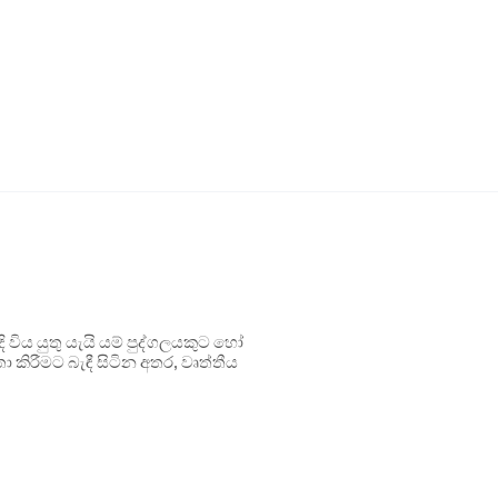
ිය යුතු යැයි යම් පුද්ගලයකුට හෝ
 කිරීමට බැඳී සිටින අතර, වෘත්තීය