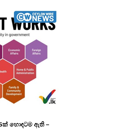
 15ක් හොඳටම ඇති –