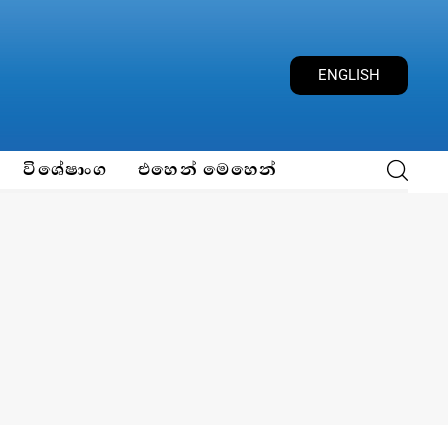
ENGLISH
විශේෂාංග
එහෙන් මෙහෙන්