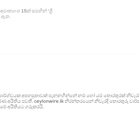
මාත්‍යාංශ 15ක් සමඟින් ‘ශ්‍රී
ර ඇත.
ර්ශ්වයක අපහසුතාවක් පැනනගින්නේ නම් හෝ යම් තොරතුරක් නිවැරදි ව
්ණ අයිතිය පවතී. ceylonwire.lk නිරන්තරයෙන් නිවැරදි තොරතුරු වාර්තා
මේ අයිතියට ගරුකරයි.