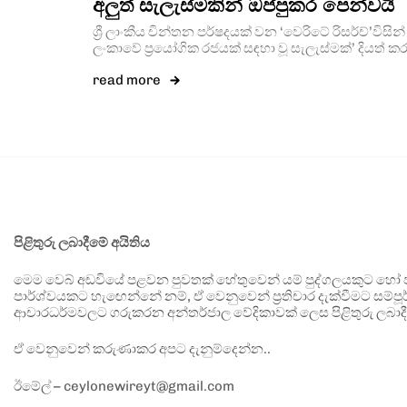
අලුත් සැලැස්මකින් ඔප්පුකර පෙන්වයි
ශ්‍රී ලාංකීය චින්තන පර්ෂදයක් වන ‘වෙරිටේ රිසර්ච්’විසින් අ
ලංකාවේ ප්‍රයෝගික රජයක් සඳහා වූ සැලැස්මක්’ දියත් ක
read more
පිළිතුරු ලබාදීමේ අයිතිය
මෙම වෙබ් අඩවියේ පළවන පුවතක් හේතුවෙන් යම් පුද්ගලයකුට හෝ පා
පාර්ශ්වයකට හැඟෙන්නේ නම්, ඒ වෙනුවෙන් ප්‍රතිචාර දැක්වීමට සම්පූර
ආචාරධර්මවලට ගරුකරන අන්තර්ජාල වේදිකාවක් ලෙස පිළිතුරු ලබාදී
ඒ වෙනුවෙන් කරුණාකර අපට දැනුම්දෙන්න..
ඊමේල් – ceylonewireyt@gmail.com