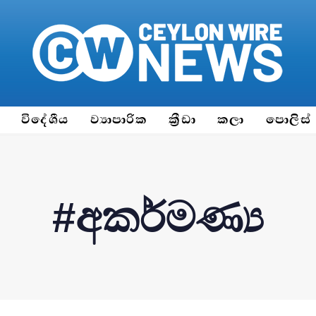
ය
විදේශීය
ව්‍යාපාරික
ක්‍රීඩා
කලා
පොලිස්
#අකර්මණ්‍ය