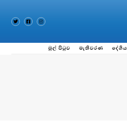
Type and hit enter
මුල් පිටුව
මැතිවරණ
දේශී