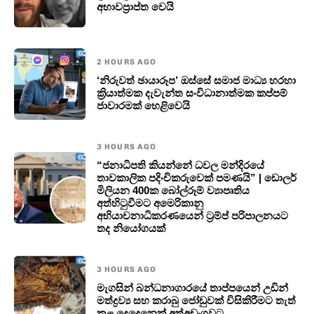
අභාවප්‍රාප්ත වෙයි
2 HOURS AGO
‘නිරුවත් ඡායාරූප’ ඔස්සේ සමාජ මාධ්‍ය හරහා
ක්‍රියාත්මක දැවැන්ත සංවිධානාත්මක කප්පම්
ජාවාරමක් හෙළිවෙයි
3 HOURS AGO
“ජනාධිපති කියන්නේ ධවල මන්දිරයේ
තාවකාලික පදිංචිකරුවෙක් පමණයි” | ඩොලර්
මිලියන 400ක බෝල්රූම් ව්‍යාපෘතිය
අත්හිටුවීමට අමෙරිකානු
අභියාචනාධිකරණයෙන් ට්‍රම්ප් පරිපාලනයට
තද නියෝගයක්
3 HOURS AGO
මැගසින් බන්ධනාගාරයේ තාප්පයෙන් උඩින්
මත්ද්‍රව්‍ය සහ කරාබු ජෝඩුවක් විසිකිරීමට තැත්
කළ දෙදෙනෙක් අත්අඩංගුවට