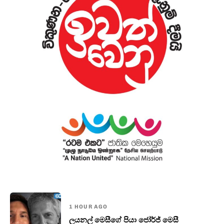
1 HOUR AGO
ලයනල් මෙසීගේ පියා ජෝර්ජ් මෙසී