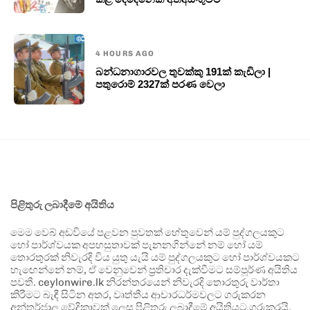
4 HOURS AGO
බන්ධනාගාරවල තුවක්කු 191ක් කැඩිලා |
පතුරොම් 2327ක් පරණ වෙලා
පිළිතුරු ලබාදීමේ අයිතිය
මෙම වෙබ් අඩවියේ පළවන පුවතක් හේතුවෙන් යම් පුද්ගලයකුට
හෝ පාර්ශ්වයක අපහසුතාවක් පැනනගින්නේ නම් හෝ යම්
තොරතුරක් නිවැරදි විය යුතු යැයි යම් පුද්ගලයකුට හෝ පාර්ශ්වයකට
හැඟෙන්නේ නම්, ඒ වෙනුවෙන් ප්‍රතිචාර දැක්වීමට සම්පූර්ණ අයිතිය
පවතී. ceylonwire.lk නිරන්තරයෙන් නිවැරදි තොරතුරු වාර්තා
කිරීමට බැඳී සිටින අතර, වෘත්තීය ආචාරධර්මවලට ගරුකරන
අන්තර්ජාල වේදිකාවක් ලෙස පිළිතුරු ලබාදීමේ අයිතියට ගරුකරයි.