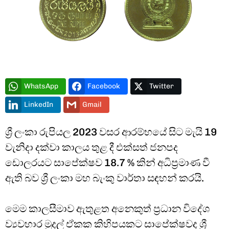
Type and hit enter
WhatsApp
Facebook
Twitter
LinkedIn
Gmail
ශ්‍රී ලංකා රුපියල 2023 වසර ආරම්භයේ සිට මැයි 19
වැනිදා දක්වා කාලය තුළ දී එක්සත් ජනපද
ඩොලරයට සාපේක්ෂව 18.7 % කින් අධිප්‍රමාණ වී
ඇති බව ශ්‍රී ලංකා මහ බැංකු වාර්තා සඳහන් කරයි.
මෙම කාලසීමාව ඇතුළත අනෙකුත් ප්‍රධාන විදේශ
ව්‍යවහාර මුදල් ඒකක කිහිපයකට සාපේක්ෂවද ශ්‍රී