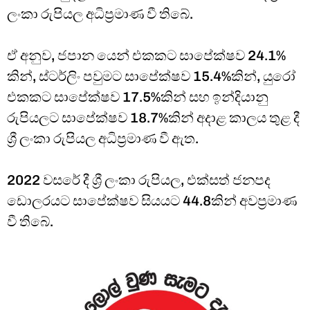
ලංකා රුපියල අධිප්‍රමාණ වී තිබේ.
ඒ අනුව, ජපාන යෙන් එකකට සාපේක්ෂව 24.1%
කින්, ස්ටර්ලිං පවුමට සාපේක්ෂව 15.4%කින්, යුරෝ
එකකට සාපේක්ෂව 17.5%කින් සහ ඉන්දියානු
රුපියලට සාපේක්ෂව 18.7%කින් අදාළ කාලය තුළ දී
ශ්‍රී ලංකා රුපියල අධිප්‍රමාණ වී ඇත.
2022 වසරේ දී ශ්‍රී ලංකා රුපියල, එක්සත් ජනපද
ඩොලරයට සාපේක්ෂව සියයට 44.8කින් අවප්‍රමාණ
වී තිබේ.