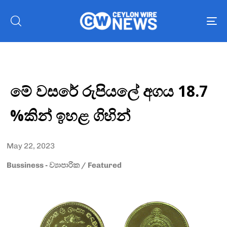
To
nav
මේ වසරේ රුපියලේ අගය 18.7
%කින් ඉහළ ගිහින්
May 22, 2023
Bussiness - ව්‍යාපාරික
/
Featured