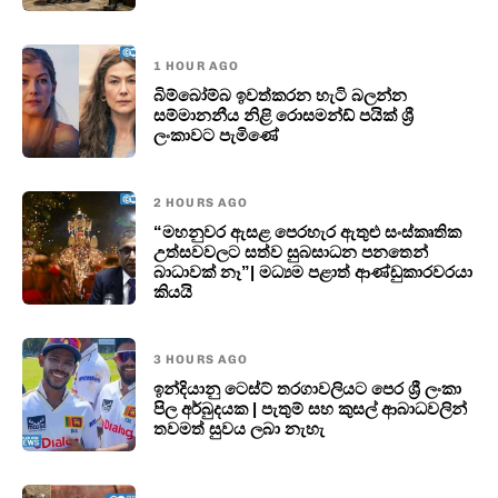
1 HOUR AGO
බිම්බෝම්බ ඉවත්කරන හැටි බලන්න
සම්මානනීය නිළි රොසමන්ඩ් පයික් ශ්‍රී
ලංකාවට පැමිණේ
2 HOURS AGO
“මහනුවර ඇසළ පෙරහැර ඇතුළු සංස්කෘතික
උත්සවවලට සත්ව සුබසාධන පනතෙන්
බාධාවක් නෑ”| මධ්‍යම පළාත් ආණ්ඩුකාරවරයා
කියයි
3 HOURS AGO
ඉන්දියානු ටෙස්ට් තරගාවලියට පෙර ශ්‍රී ලංකා
පිල අර්බුදයක | පැතුම් සහ කුසල් ආබාධවලින්
තවමත් සුවය ලබා නැහැ