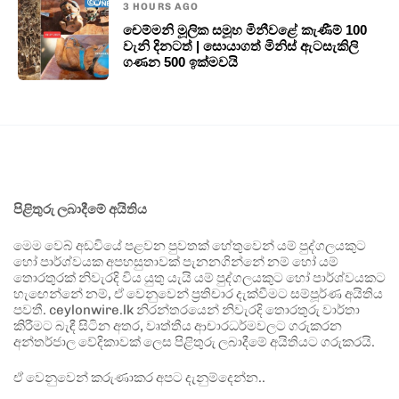
3 HOURS AGO
චෙම්මනි මූලික සමූහ මිනීවළේ කැණීම් 100
වැනි දිනටත් | සොයාගත් මිනිස් ඇටසැකිලි
ගණන 500 ඉක්මවයි
පිළිතුරු ලබාදීමේ අයිතිය
මෙම වෙබ් අඩවියේ පළවන පුවතක් හේතුවෙන් යම් පුද්ගලයකුට
හෝ පාර්ශ්වයක අපහසුතාවක් පැනනගින්නේ නම් හෝ යම්
තොරතුරක් නිවැරදි විය යුතු යැයි යම් පුද්ගලයකුට හෝ පාර්ශ්වයකට
හැඟෙන්නේ නම්, ඒ වෙනුවෙන් ප්‍රතිචාර දැක්වීමට සම්පූර්ණ අයිතිය
පවතී. ceylonwire.lk නිරන්තරයෙන් නිවැරදි තොරතුරු වාර්තා
කිරීමට බැඳී සිටින අතර, වෘත්තීය ආචාරධර්මවලට ගරුකරන
අන්තර්ජාල වේදිකාවක් ලෙස පිළිතුරු ලබාදීමේ අයිතියට ගරුකරයි.
ඒ වෙනුවෙන් කරුණාකර අපට දැනුම්දෙන්න..