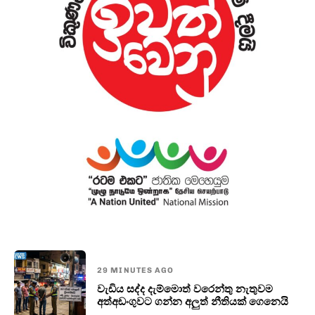
29 MINUTES AGO
වැඩිය සද්ද දැම්මොත් වරෙන්තු නැතුවම
අත්අඩංගුවට ගන්න අලුත් නීතියක් ගෙනෙයි