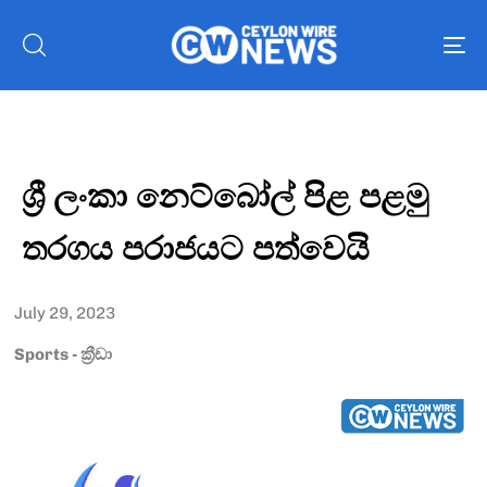
To
nav
ශ්‍රී ලංකා නෙට්බෝල් පිළ පළමු
තරගය පරාජයට පත්වෙයි
July 29, 2023
Sports - ක්‍රීඩා
Type and hit enter