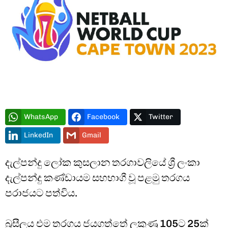
WhatsApp
Facebook
Twitter
LinkedIn
Gmail
දැල්පන්දු ලෝක කුසලාන තරගාවලියේ ශ්‍රී ලංකා
දැල්පන්දු කණ්ඩායම සහභාගී වූ පළමු තරගය
පරාජයට පත්විය.
බ්‍රසීලය එම තරගය ජයගත්තේ ලකුණු 105ට 25ක්