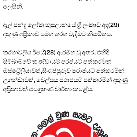
ලෙසිනි.
දැල් පන්දු ලෝක කුසලානයේ ශ්‍රී ලංකාව අද(29)
දකුණු අප්‍රිකාව සමග තරග වැදීමට නියමිතය.
තරගාවලිය ඊයේ(28) ආරම්භ වු අතර, එහිදී
සිම්බාබ්වේ කණ්ඩායම පරජය⁣ට පත්කරමින්
ඕස්ට්‍රේලියාවත්,සිංගප්පූරුව පරාජයට පත්කරමින්
උගන්ඩාවත්, වේල්සය පරාජයට පත්කරමින් දකුණු
අප්‍රිකාවත් ජයග්‍රහණ වාර්තා කළේය.