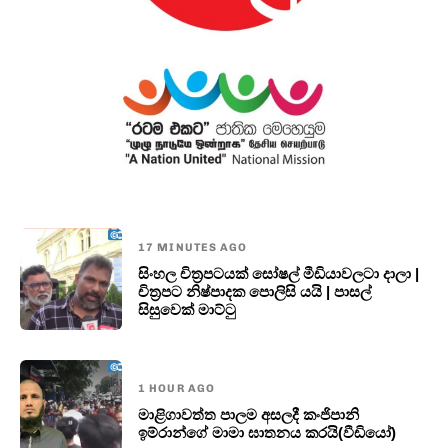
17 MINUTES AGO
සිංහල චිත්‍රපටයක් සෝෂල් මීඩියාවලටා දාලා |
චිත්‍රපට නිෂ්පාදක පොලිසි යයි | පාසල්
සිසුවෙක් මාට්ටු
1 HOUR AGO
මාළිගාවත්ත පාලම අසලදී කංජිපානි
ඉම්රාන්ගේ මාමා ඝාතනය කරයි(වීඩියෝ)