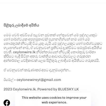
පිළිතුරු ලබාදීමේ අයිතිය
මෙම වෙබ් අඩවියේ පළවන පුවතක් හේතුවෙන් යම් පුද්ගලයකුට
හෝ පාර්ශ්වයක අපහසුතාවක් පැනනගින්නේ නම් හෝ යම්
තොරතුරක් නිවැරදි විය යුතු යැයි යම් පුද්ගලයකුට හෝ පාර්ශ්වයකට
හැඟෙන්නේ නම්, ඒ වෙනුවෙන් ප්‍රතිචාර දැක්වීමට සම්පූර්ණ අයිතිය
පවතී. ceylonwire.lk නිරන්තරයෙන් නිවැරදි තොරතුරු වාර්තා
කිරීමට බැඳී සිටින අතර, වෘත්තීය ආචාරධර්මවලට ගරුකරන
අන්තර්ජාල වේදිකාවක් ලෙස පිළිතුරු ලබාදීමේ අයිතියට ගරුකරයි.
ඒ වෙනුවෙන් කරුණාකර අපට දැනුම්දෙන්න..
ඊමේල් – ceylonewireyt@gmail.com
2023 Ceylonwire.lk. Powered by BLUESKY.LK
This website uses cookies to improve your
web experience.