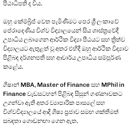
පීඨාධිපති ද විය.
ඔහු කේම්බ්‍රිජ් වෙත පැමිණීමට පෙර ශ්‍රී ලංකාවේ
පේරාදෙණිය විශ්ව විද්‍යාලයෙන් සිය ශාස්ත්‍රවේදී
උපාධිය ලබාගෙන ආර්ථික විද්‍යා පීඨයට සහ ත්‍රිත්ව
විද්‍යාලයට ඇතුළත් වූ අතර එහිදී ඔහු ආර්ථික විද්‍යාව
පිළිබඳ දර්ශනපති සහ ආචාර්ය උපාධිය සම්පූර්ණ
කළේය.
ගිෂාන් MBA, Master of Finance සහ MPhil in
Finance වැඩසටහන් පිළිබඳ සිසුන් ගණනාවකට
උගන්වා ඇති අතර ව්‍යාපාරික පාසලේ සහ
විශ්වවිද්‍යාලයේ ආදි ශිෂ්‍ය ප්‍රජාව සමඟ ශක්තිමත්
සබඳතා ගොඩනඟා ගෙන ඇත.