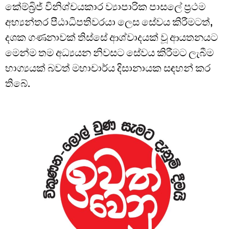
කේම්බ්‍රිජ් විනිශ්චයකාර ව්‍යාපාරික පාසලේ ප්‍රථම
අභ්‍යන්තර පීඨාධිපතිවරයා ලෙස සේවය කිරීමටත්,
දශක ගණනාවක් තිස්සේ ආශ්වාදයක් වූ ආයතනයට
මෙන්ම තම අධ්‍යයන නිවසට සේවය කිරීමට ලැබීම
භාග්‍යයක් බවත් මහාචාර්ය දිසානායක සඳහන් කර
තිබේ.