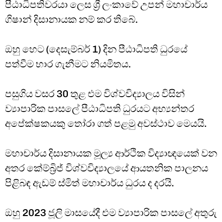
පීඨාධිපතිවරයා ලෙස ශ්‍රී ලංකාවේ උපන් මහාචාර්ය
ගිෂාන් දිසානායක නම් කර තිබේ.
ඔහු හෙට (දෙසැම්බර් 1) දින පීඨාධිපති ධුරයේ
පත්වීම භාර ගැනීමට නියමිතය.
පසුගිය වසර 30 තුළ එම විශ්වවිද්‍යාලය විසින්
ව්‍යාපාරික පාසලේ පීඨාධිපති ධුරයට අභ්‍යන්තර
අපේක්ෂකයකු තෝරා ගත් පළමු අවස්ථාව මෙයයි.
මහාචාර්ය දිසානායක මූල්‍ය ආර්ථික විද්‍යාඥයෙක් වන
අතර කේම්බ්‍රිජ් විශ්වවිද්‍යාලයේ ආයතනික පාලනය
පිළිබඳ ඇඩම් ස්මිත් මහාචාර්ය ධුරය ද දරයි.
ඔහු 2023 ජූලි මාසයේදී එම ව්‍යාපාරික පාසලේ අතුරු