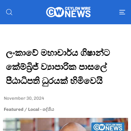
To
nav
ලංකාවේ මහාචාර්ය ගිෂාන්ට
කේම්බ්‍රිජ් ව්‍යාපාරික පාසලේ
පීඨාධිපති ධුරයක් හිමිවෙයි
November 30, 2024
Featured
/
Local - දේශිය