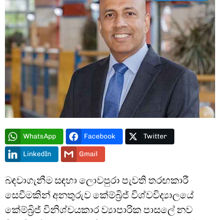
Type and hit enter
WhatsApp
Facebook
Twitter
LinkedIn
Gmail
බඳවාගැනීම සඳහා ලොවපුරා පැවති තරඟකාරී
සෙවීමකින් අනතුරුව කේම්බ්‍රිජ් විශ්වවිද්‍යාලයේ
කේම්බ්‍රිජ් විනිශ්චයකාර ව්‍යාපාරික පාසලේ නව