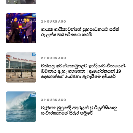
2 HOURS AGO
ගායක ගායිකාවන්ගේ සුභසාධනයට සජිත්
රු.ලක්ෂ 5ක් පරිත්‍යාග කරයි
2 HOURS AGO
මත්තල ගුවන්තොටුපළට ඉන්දියාව-චීනයෙන්-
ඕමානය ඇහැ ගහගෙන | ආයෝජකයන් 19
දෙනෙක්ගේ යෝජනා ඇගැයීමේ අදියරේ
3 HOURS AGO
වැලිගම මුහුදේදී අතුරුදන් වූ ටියුනීසියානු
සංචාරකයාගේ සිරුර හමුවේ