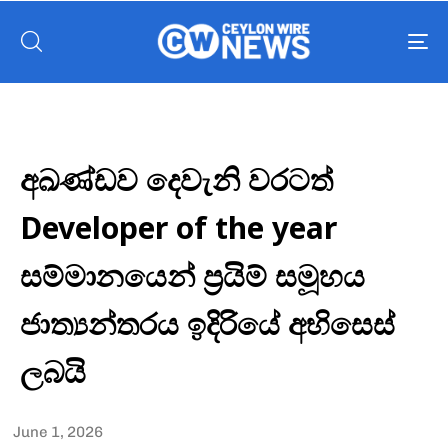
To
nav
අඛණ්ඩව දෙවැනි වරටත්
Developer of the year
සම්මානයෙන් ප්‍රයිම් සමූහය
ජාත්‍යන්තරය ඉදිරියේ අභිසෙස්
ලබයි
June 1, 2026