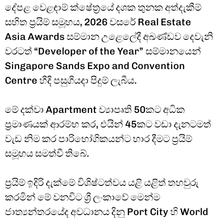
​දේපළ වෙළඳාම් ක්ෂේත්‍රයේ දශක තුනක අත්දැකීම්
සහිත ප්‍රයිම් සමූහය, 2026 වසරේ Real Estate
Asia Awards සම්මාන උළෙලේදී අඛණ්ඩව දෙවැනි
වරටත් “Developer of the Year” සම්මානයෙන්
Singapore Sands Expo and Convention
Centre හීදි පසුගියදා පිදුම් ලැබීය.
මේ දක්වා Apartment ව්‍යාපෘති 50කට අධික
ප්‍රමාණයක් ආරම්භ කර, එයින් 45කට වඩා දැනටමත්
වැඩ නිම කර පාරිභෝගිකයන්ට භාර දීමට ප්‍රයිම්
සමූහය සමත්වී තිබේ.
ප්‍රයිම් ඉදිරි දැක්මේ විශිෂ්ටත්වය යළි යළිත් තහවුරු
කරමින් මේ වනවිට ශ්‍රී ලංකාවේ මෙන්ම
ජාත්‍යන්තරයේද අවධානය දිනු Port City හි World