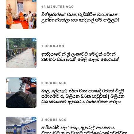
44 MINUTES AGO
විනිසුරන්ගේ වයස වැඩිකිරීම මහානායක
උන්නාන්සේලා සහ කාදිනල් හිමි පාමුලට!
1 HOUR AGO
ඉන්දියාවෙන් ශ්‍රී ලංකාවට මෙට්‍රික් ටොන්
250කට වඩා බරැති බේලි පාලම් තොගයක්
2 HOURS AGO
බාල ගල්අඟුරු නිසා මාස පහකදී රජයේ විදුලි
සමාගමට රු.බිලියන 5.6ක පාඩුවක් | බිලියන
4ක සමාගමේ ඇපකරය රාජසන්තක කරලා
3 HOURS AGO
නයිරෝබි වල ‘හෙළ ඇපරල්’ ආයතනය
වසාදැමීම ගැන වහාම පරීක්ෂණයක් පවත්වන