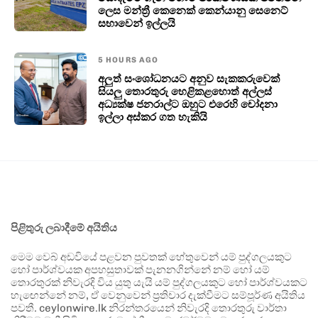
ලෙස මන්ත්‍රී කෙනෙක් කෙන්යානු සෙනෙට්
සභාවෙන් ඉල්ලයි
5 HOURS AGO
අලුත් සංශෝධනයට අනුව සැකකරුවෙක්
සියලු තොරතුරු හෙළිකළහොත් අල්ලස්
අධ්‍යක්ෂ ජනරාල්ට ඔහුට එරෙහි චෝදනා
ඉල්ලා අස්කර ගත හැකියි
පිළිතුරු ලබාදීමේ අයිතිය
මෙම වෙබ් අඩවියේ පළවන පුවතක් හේතුවෙන් යම් පුද්ගලයකුට
හෝ පාර්ශ්වයක අපහසුතාවක් පැනනගින්නේ නම් හෝ යම්
තොරතුරක් නිවැරදි විය යුතු යැයි යම් පුද්ගලයකුට හෝ පාර්ශ්වයකට
හැඟෙන්නේ නම්, ඒ වෙනුවෙන් ප්‍රතිචාර දැක්වීමට සම්පූර්ණ අයිතිය
පවතී. ceylonwire.lk නිරන්තරයෙන් නිවැරදි තොරතුරු වාර්තා