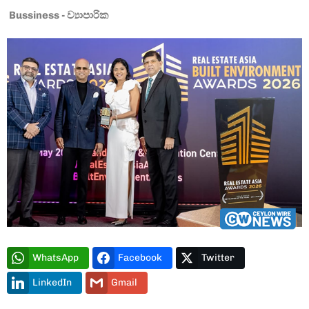
Bussiness - ව්‍යාපාරික
Type and hit enter
WhatsApp
Facebook
Twitter
LinkedIn
Gmail