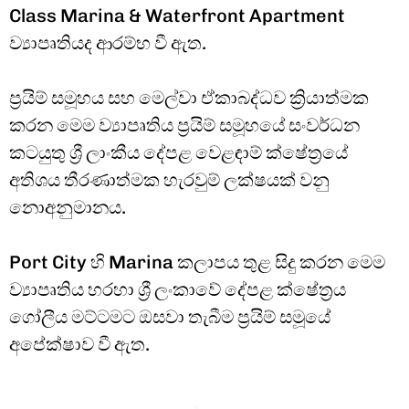
Class Marina & Waterfront Apartment
ව්‍යාපෘතියද ආරම්භ වී ඇත.
ප්‍රයිම් සමූහය සහ මෙල්වා ඒකාබද්ධව ක්‍රියාත්මක
කරන මෙම ව්‍යාපෘතිය ප්‍රයිම් සමූහයේ සංවර්ධන
කටයුතු ශ්‍රී ලාංකීය දේපළ වෙළඳාම් ක්ෂේත්‍රයේ
අතිශය තීරණාත්මක හැරවුම් ලක්ෂයක් වනු
නොඅනුමානය.
​Port City හි Marina කලාපය තුළ සිදු කරන මෙම
ව්‍යාපෘතිය හරහා ශ්‍රී ලංකාවේ දේපළ ක්ෂේත්‍රය
ගෝලීය මට්ටමට ඔසවා තැබීම ප්‍රයිම් සමූයේ
අපේක්ෂාව වී ඇත.