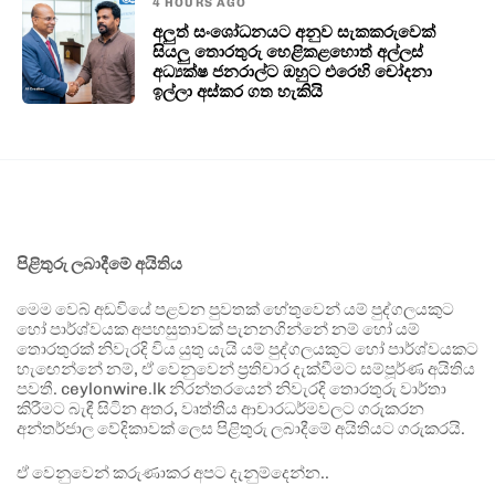
4 HOURS AGO
අලුත් සංශෝධනයට අනුව සැකකරුවෙක්
සියලු තොරතුරු හෙළිකළහොත් අල්ලස්
අධ්‍යක්ෂ ජනරාල්ට ඔහුට එරෙහි චෝදනා
ඉල්ලා අස්කර ගත හැකියි
පිළිතුරු ලබාදීමේ අයිතිය
මෙම වෙබ් අඩවියේ පළවන පුවතක් හේතුවෙන් යම් පුද්ගලයකුට
හෝ පාර්ශ්වයක අපහසුතාවක් පැනනගින්නේ නම් හෝ යම්
තොරතුරක් නිවැරදි විය යුතු යැයි යම් පුද්ගලයකුට හෝ පාර්ශ්වයකට
හැඟෙන්නේ නම්, ඒ වෙනුවෙන් ප්‍රතිචාර දැක්වීමට සම්පූර්ණ අයිතිය
පවතී. ceylonwire.lk නිරන්තරයෙන් නිවැරදි තොරතුරු වාර්තා
කිරීමට බැඳී සිටින අතර, වෘත්තීය ආචාරධර්මවලට ගරුකරන
අන්තර්ජාල වේදිකාවක් ලෙස පිළිතුරු ලබාදීමේ අයිතියට ගරුකරයි.
ඒ වෙනුවෙන් කරුණාකර අපට දැනුම්දෙන්න..