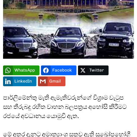
Type and hit enter
WhatsApp
Facebook
Twitter
LinkedIn
Gmail
පාර්ලිමේන්තු මැති ඇමැතිවරුන්ගේ විශ්‍රාම වැටුප
සහ තීරුබදු රහිත වාහන බලපත්‍රය අහෝසි කිරීමට
රජයේ අවධානය යොමුවී ඇත.
මේ අතර දැනට අමාත්‍යාංශ සතුව ඇති සුඛෝපභෝගී