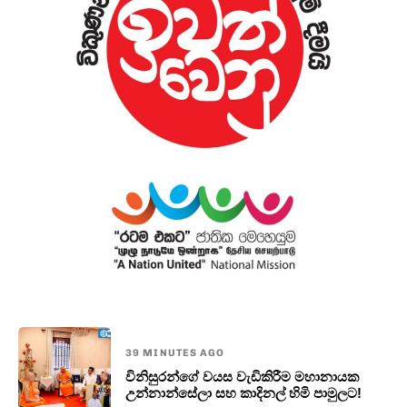
39 MINUTES AGO
විනිසුරන්ගේ වයස වැඩිකිරීම මහානායක
උන්නාන්සේලා සහ කාදිනල් හිමි පාමුලට!