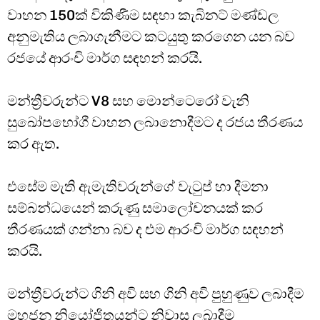
වාහන 150ක් විකිණීම සඳහා කැබිනට් මණ්ඩල
අනුමැතිය ලබාගැනීමට කටයුතු කරගෙන යන බව
රජයේ ආරංචි මාර්ග සඳහන් කරයි.
මන්ත්‍රීවරුන්ට V8 සහ මොන්ටෙරෝ වැනි
සුඛෝපභෝගී වාහන ලබානොදීමට ද රජය තීරණය
කර ඇත.
එසේම මැති ඇමැතිවරුන්ගේ වැටුප් හා දීමනා
සම්බන්ධයෙන් කරුණු සමාලෝචනයක් කර
තීරණයක් ගන්නා බව ද එම ආරංචි මාර්ග සඳහන්
කරයි.
මන්ත්‍රීවරුන්ට ගිනි අවි සහ ගිනි අවි පුහුණුව ලබාදීම
මහජන නියෝජිතයන්ට නිවාස ලබාදීම