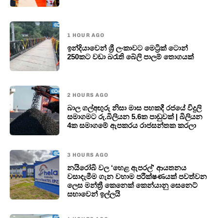
1 HOUR AGO
ඉන්දියාවෙන් ශ්‍රී ලංකාවට මෙට්‍රික් ටොන්
250කට වඩා බරැති බේලි පාලම් තොගයක්
2 HOURS AGO
බාල ගල්අඟුරු නිසා මාස පහකදී රජයේ විදුලි
සමාගමට රු.බිලියන 5.6ක පාඩුවක් | බිලියන
4ක සමාගමේ ඇපකරය රාජසන්තක කරලා
3 HOURS AGO
නයිරෝබි වල ‘හෙළ ඇපරල්’ ආයතනය
වසාදැමීම ගැන වහාම පරීක්ෂණයක් පවත්වන
ලෙස මන්ත්‍රී කෙනෙක් කෙන්යානු සෙනෙට්
සභාවෙන් ඉල්ලයි