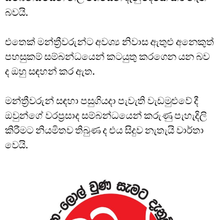
බවයි.
එතෙක් මන්ත්‍රීවරුන්ට අවශ්‍ය නිවාස ඇතුළු අනෙකුත්
පහසුකම් සම්බන්ධයෙන් කටයුතු කරගෙන යන බව
ද ඔහු සඳහන් කර ඇත.
මන්ත්‍රීවරුන් සඳහා පසුගියදා පැවැති වැඩමුළුවේ දී
ඔවුන්ගේ වරප්‍රසාද සම්බන්ධයෙන් කරුණු පැහැදිලි
කිරීමට නියමිතව තිබුණ ද එය සිදුව නැතැයි වාර්තා
වෙයි.