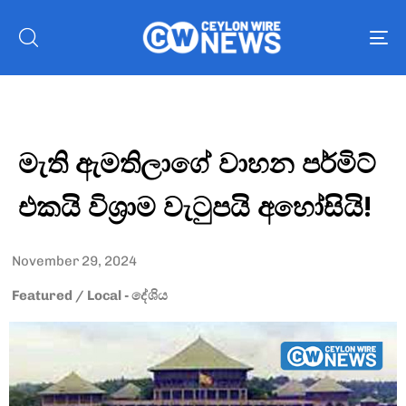
To
nav
මැති ඇමතිලාගේ වාහන පර්මිට්
එකයි විශ්‍රාම වැටුපයි අහෝසියි!
November 29, 2024
Featured
/
Local - දේශිය