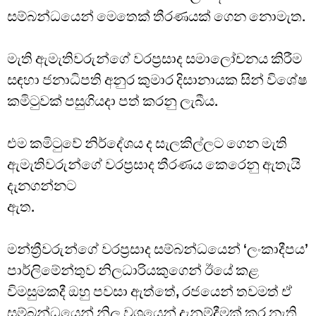
සම්බන්ධයෙන් මෙතෙක් තීරණයක් ගෙන නොමැත.
මැති ඇමැතිවරුන්ගේ වරප්‍රසාද සමාලෝචනය කිරීම
සඳහා ජනාධිපති අනුර කුමාර දිසානායක සින් විශේෂ
කමිටුවක් පසුගියදා පත් කරනු ලැබීය.
එම කමිටුවේ නිර්දේශය ද සැලකිල්ලට ගෙන මැති
ඇමැතිවරුන්ගේ වරප්‍රසාද තීරණය කෙරෙනු ඇතැයි
දැනගන්නට
ඇත.
මන්ත්‍රීවරුන්ගේ වරප්‍රසාද සම්බන්ධයෙන් ‘ලංකාදීපය’
පාර්ලිමේන්තුව නිලධාරියකුගෙන් ඊයේ කළ
විමසුමකදී ඔහු පවසා ඇත්තේ, රජයෙන් තවමත් ඒ
සම්බන්ධයෙන් නිල වශයෙන් දැනුම්දීමක් කර නැති