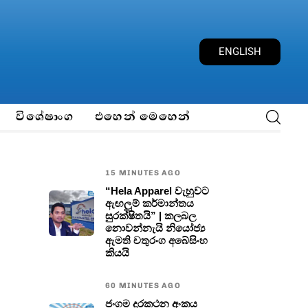
E
N
G
L
I
S
H
විශේෂාංග
එහෙන් මෙහෙන්
15 MINUTES AGO
“Hela Apparel වැහුවට
ඇඟලුම් කර්මාන්තය
සුරක්ෂිතයි” | කලබල
නොවන්නැයි නියෝජ්‍ය
ඇමති චතුරංග අබේසිංහ
කියයි
60 MINUTES AGO
ජංගම දුරකථන අංකය