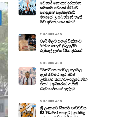
වෙනස් නොකර දුරකථන
සමාගම වෙනස් කිරීමේ
පහසුකම සැප්තැම්බර්
මාසයේ ලැබෙන්නේ නැති
බව අමාත්‍යංශය කියයි
2 HOURS AGO
වැඩි මිලට සහල් වික්කාට
‘රත්න සහල්’ මුදලාලිට
රුපියල් ලක්ෂ 10ක දඩයක්
4 HOURS AGO
“බන්ධනාගාරවල කලබල
ඇති කිරීමට කූඨ පිරිස්
උත්සාහ කරනවා-අහුවෙන්න
එපා” | අධිකරණ ඇමති
රැඳවියන්ගෙන් ඉල්ලයි
5 HOURS AGO
ශ්‍රී ලංකාවේ සිගරට් පාවිච්චිය
53.1%කින් පහළට | සුරාබදු