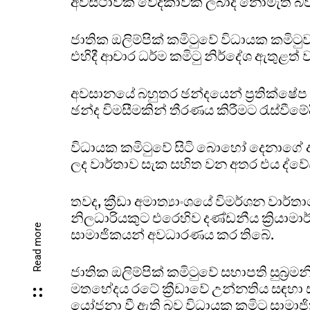
අවස්ථාවක වේදිකාවක් ලබාදී නොමැති බව
ජාතික ඔලිම්පික් කමිටුවේ විධායක කමිටුව
එහිදී ආචාර ධර්ම කමිටු නිර්දේශ ඇතුළත් 
අවසානයේ බහුතර ඡන්දයෙන් ප්‍රතික්ෂේප 
ඡන්ද විමසීමකින් තීරණය කිරීමට රැස්වීමේ
විධායක කමිටුවේ සිටි බොහෝ දෙනාගේ අ
ලද වාර්තාව සැක සහිත වන අතර එය ද්වේ
තවද, ක්‍රීඩා අමාත්‍යාංශයේ විමර්ශන වාර්ත
නිලධාරියකුට එරෙහිව දණ්ඩනීය ක්‍රියාම
Read more
සාමාජිකයන් අවධාරණය කර තිබේ.
ජාතික ඔලිම්පික් කමිටුවේ සභාපති සුබ්
මතභේදය රටේ ක්‍රීඩාවේ උන්නතිය සඳහා 
යෝජනා වී ඇති බව විධායක කමිටු සාමාජ