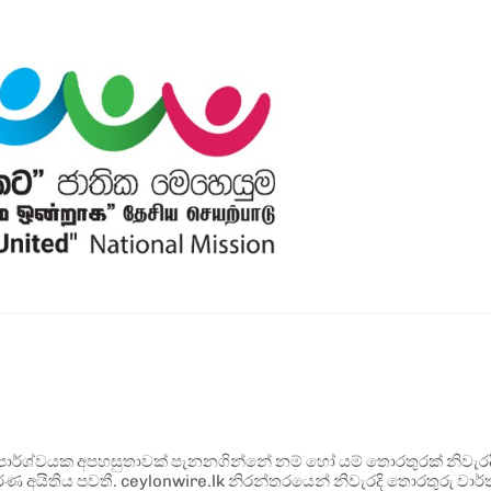
ර්ශ්වයක අපහසුතාවක් පැනනගින්නේ නම් හෝ යම් තොරතුරක් නිවැරදි ව
්ණ අයිතිය පවතී. ceylonwire.lk නිරන්තරයෙන් නිවැරදි තොරතුරු වාර්තා