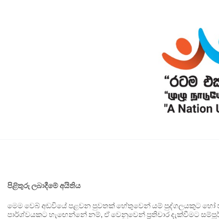
පිළිතුරු ලබාදීමේ අයිතිය
මෙම වෙබ් අඩවියේ පළවන පුවතක් හේතුවෙන් යම් පුද්ගලයකුට හෝ පා
පාර්ශ්වයකට හැඟෙන්නේ නම්, ඒ වෙනුවෙන් ප්‍රතිචාර දැක්වීමට සම්පූර