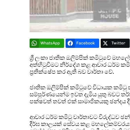
WhatsApp
Facebook
Twitter
ශ්‍රී ලංකා ජාතික ඔලිම්පික් කමිටුවේ මහලේ
අත්හිටුවීමට නිර්දේශ කළ ආචාර ධර්ම කමි
ප්‍රතික්ෂේප කර ඇති බව වාර්තා වේ.
ජාතික ඔලිම්පික් කමිටුවේ විධායක කමිටු
සම්පුර්ණයෙන්ම ඉවත දැමිය යුතු බවට ත
පක්ෂවත් තවත් එක් සාමාජිකයකු ඡන්දය දී
ආචාර ධර්ම කමිටු වාර්තාවට විරුද්ධව 
දීර්ඝ කාලයක් සේවය කළ මහලේකම්වරයාට එ