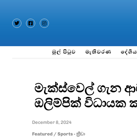
Type and hit enter
මුල් පිටුව
මැතිවරණ
දේශී
මැක්ස්වෙල් ගැන ආච
ඔලිම්පික් විධායක ක
December 8, 2024
Featured
/
Sports - ක්‍රීඩා