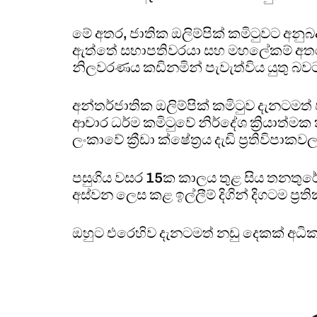
මේ අතර, ජාතික ඔලිම්පික් කමිටුවට අනුබ
ඇත්තේ සභාපතිවරයා සහ මහලේකම් අතර
නිලවරණය කඩිනමින් පැවැත්විය යුතු බවට
අන්තර්ජාතික ඔලිම්පික් කමිටුව දැනටමත
ආචාර ධර්ම කමිටුවේ නිර්දේශ ක්‍රියාත්මක ක
ලංකාවේ ක්‍රීඩා ක්ෂේත්‍රය දැඩි ප්‍රතිවිපා
පසුගිය වසර 15ක කාලය තුළ සිය තනතුරේ
අස්වන ලෙස කළ ඉල්ලීම් දිගින් දිගටම ප්‍
ඔහුට එරෙහිව දැනටමත් නඩු දෙකක් අධි