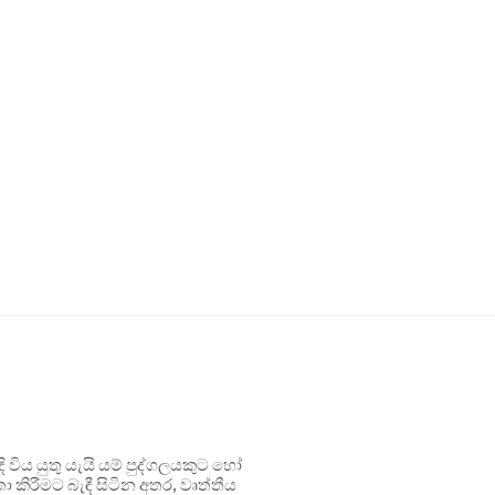
ිය යුතු යැයි යම් පුද්ගලයකුට හෝ
 කිරීමට බැඳී සිටින අතර, වෘත්තීය