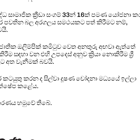
ද්ධ සාමාජික ක්‍රීඩා සංගම් 33න් 16ක් පමණ යෝජනා ක
 පවතින බල අරගලය සමථයකට පත් කිරීමට නම්,
යි.
් ජාතික ඔලිම්පික් කමිටුව වෙත අනතුරු අඟවා ඇත්තේ
ිරීම සඳහා වන එහි උපදෙස් අනුව ක්‍රියා නොකිරීම ශ්‍රී
කවලට අත වැනීමක් බවයි.
 කටයුතු කරන ද සිල්වා දූෂණ චෝදනා මධ්‍යයේ ඉල්ලා
රතික්ෂේප කළේය.
කරණය හමුවේ තිබේ.