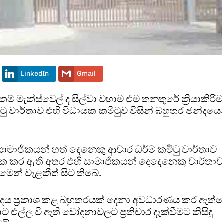
LinkedIn
Gmail
කම් මැක්ස්වෙල් ද සිල්වා වහාම එම තනතුරේ ක්‍රියාකිරී
ටු වාර්තාව එහි විධායක කමිටුව විසින් බහුතර ඡන්දයෙ
 සාමාජිකයන් හත් දෙනෙකු ආචාර ධර්ම කමිටු වාර්තාව
ර්ක කර ඇති අතර එහි සාමාජිකයන් දෙදෙනෙකු වාර්තා
මෙන් වැළකීත් සිට තිබේ.
ඡන්දය ප්‍රකාශ කළ බහුතරයක් දෙනා අවධාරණය කර ඇත්
ල්ල වී ඇති චෝදනාවලට ප්‍රතිචාර දැක්වීමට කිසිඳු