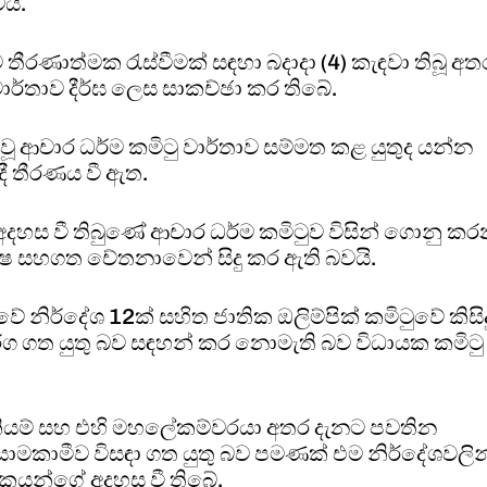
යි.
 තීරණාත්මක රැස්වීමක් සඳහා බදාදා (4) කැඳවා තිබූ අත
වාර්තාව දීර්ඝ ලෙස සාකච්ඡා කර තිබේ.
වූ ආචාර ධර්ම කමිටු වාර්තාව සම්මත කළ යුතුද යන්න
දී තීරණය වී ඇත.
දහස වී තිබුණේ ආචාර ධර්ම කමිටුව විසින් ගොනු ක
ෂ සහගත චේතනාවෙන් සිදු කර ඇති බවයි.
ාවේ නිර්දේශ 12ක් සහිත ජාතික ඔලිම්පික් කමිටුවේ කිසිද
ාර්ග ගත යුතු බව සඳහන් කර නොමැති බව විධායක කමිටු
‍රමනියම් සහ එහි මහලේකම්වරයා අතර දැනට පවතින
සාමකාමීව විසඳා ගත යුතු බව පමණක් එම නිර්දේශවලින
ිකයන්ගේ අදහස වී තිබේ.