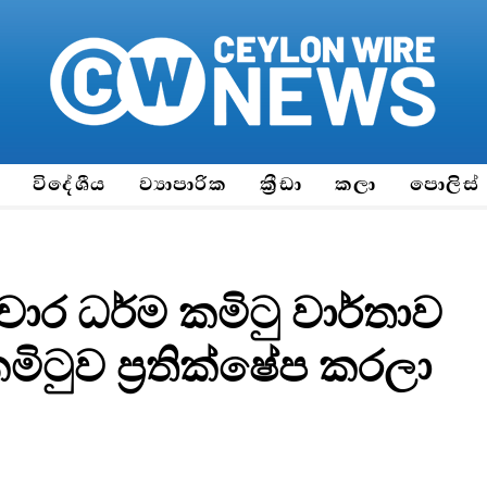
ය
විදේශීය
ව්‍යාපාරික
ක්‍රීඩා
කලා
පොලිස්
ාර ධර්ම කමිටු වාර්තාව
මිටුව ප්‍රතික්ෂේප කරලා