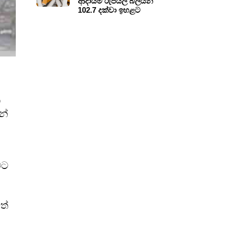
ආදායම රුපියල් බිලියන
102.7 දක්වා ඉහළට
ම
න්
වට
තේ