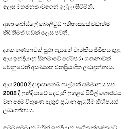
ලෙස මහජනතාවගෙන් ඉල්ලා සිටිමිනි.
ආශා බෝස්ලේ බොලිවුඩ් ඉතිහාසයේ වඩාත්ම
කීර්තිමත් හඬක් ලෙස පවතී.
දශක ගණනාවක් පුරා ඇයගේ වෘත්තීය ජීවිතය තුළ
ඇය ඉන්දියානු සිනමාවේ පරම්පරා ගණනාවක්
වෙනුවෙන් අසංඛ්‍යාත ජනප්‍රිය ගීත ලබාදුන්නාය.
ඇය 2000 දී දාදාසාහේබ් ෆාල්කේ සම්මානය සහ
2008 දී ඉන්දියාවේ දෙවැනි ඉහළම සිවිල් ගෞරවය
වන පද්ම විභූෂණ ඇතුළු ප්‍රධාන ඇගයීම් කිහිපයක්
ලබාගත්තාය.
මෙම සම්මාන මගින් ඉන්දියානු සංගීත ක්ෂේත්‍රයට