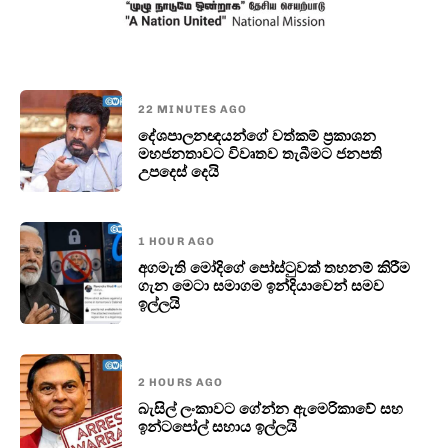
22 MINUTES AGO
දේශපාලනඥයන්ගේ වත්කම් ප්‍රකාශන
මහජනතාවට විවෘතව තැබීමට ජනපති
උපදෙස් දෙයි
1 HOUR AGO
අගමැති මෝදිගේ පෝස්ටුවක් තහනම් කිරීම
ගැන මෙටා සමාගම ඉන්දියාවෙන් සමව
ඉල්ලයි
2 HOURS AGO
බැසිල් ලංකාවට ගේන්න ඇමෙරිකාවේ සහ
ඉන්ටපෝල් සහාය ඉල්ලයි