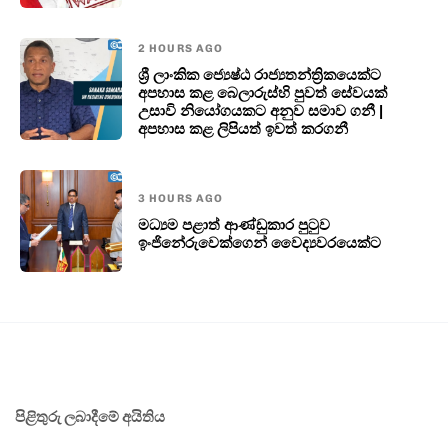
2 HOURS AGO
ශ්‍රී ලාංකික ජ්‍යෙෂ්ඨ රාජ්‍යතන්ත්‍රිකයෙක්ට
අපහාස කළ බෙලාරුස්හි පුවත් සේවයක්
උසාවි නියෝගයකට අනුව සමාව ගනී |
අපහාස කළ ලිපියත් ඉවත් කරගනී
3 HOURS AGO
මධ්‍යම පළාත් ආණ්ඩුකාර පුටුව
ඉංජිනේරුවෙක්ගෙන් වෛද්‍යවරයෙක්ට
පිළිතුරු ලබාදීමේ අයිතිය