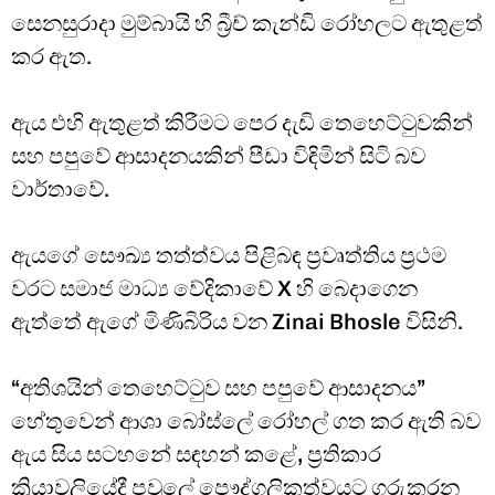
සෙනසුරාදා මුම්බායි හි බ්‍රීච් කැන්ඩි රෝහලට ඇතුළත්
කර ඇත.
ඇය එහි ඇතුළත් කිරීමට පෙර දැඩි තෙහෙට්ටුවකින්
සහ පපුවේ ආසාදනයකින් පීඩා විඳිමින් සිටි බව
වාර්තාවේ.
ඇයගේ සෞඛ්‍ය තත්ත්වය පිළිබඳ ප්‍රවෘත්තිය ප්‍රථම
වරට සමාජ මාධ්‍ය වේදිකාවේ X හි බෙදාගෙන
ඇත්තේ ඇගේ මිණිබිරිය වන Zinai Bhosle විසිනි.
“අතිශයින් තෙහෙට්ටුව සහ පපුවේ ආසාදනය”
හේතුවෙන් ආශා බෝස්ලේ රෝහල් ගත කර ඇති බව
ඇය සිය සටහනේ සඳහන් කළේ, ප්‍රතිකාර
ක්‍රියාවලියේදී පවුලේ පෞද්ගලිකත්වයට ගරුකරන