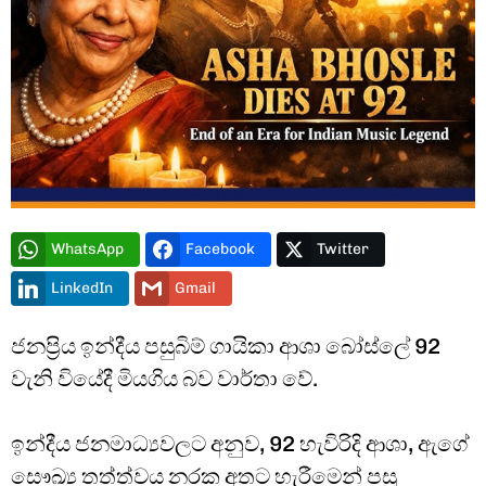
Type and hit enter
WhatsApp
Facebook
Twitter
LinkedIn
Gmail
ජනප්‍රිය ඉන්දීය පසුබිම් ගායිකා ආශා බෝස්ලේ 92
වැනි වියේදී මියගිය බව වාර්තා වේ.
ඉන්දීය ජනමාධ්‍යවලට අනුව, 92 හැවිරිදි ආශා, ඇගේ
සෞඛ්‍ය තත්ත්වය නරක අතට හැරීමෙන් පසු