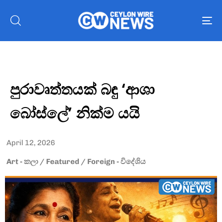
To
nav
පුරාවෘත්තයක් බඳු ‘ආශා
බෝස්ලේ’ නික්ම යයි
April 12, 2026
Art - කලා
/
Featured
/
Foreign - විදේශිය