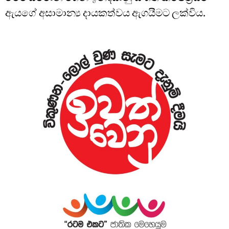
ඇයගේ අසාමාන්‍ය දායකත්වය ඇගයීමට ලක්විය.