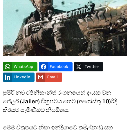
Type and hit enter
WhatsApp
Facebook
Twitter
LinkedIn
Gmail
සුපිරි නළු රජිනිකාන්ත් රංගනයෙන් දායක වන
ජේලර් (Jailer) චිත්‍රපටය හෙට (අගෝස්තු 10)රිදී
තිරයට පැමිණීමට නියමිතය.
මෙම චිත්‍රපයට නිසා ඉන්දියාවේ තමිල්නාඩු සහ