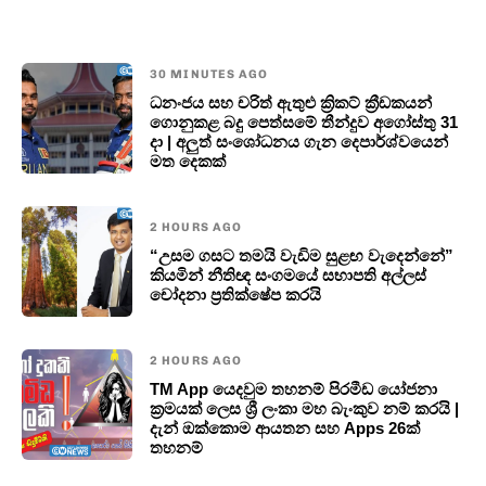
30 MINUTES AGO
ධනංජය සහ චරිත් ඇතුළු ක්‍රිකට් ක්‍රීඩකයන්
ගොනුකළ බදු පෙත්සමේ තීන්දුව අගෝස්තු 31
දා | අලුත් සංශෝධනය ගැන දෙපාර්ශ්වයෙන්
මත දෙකක්
2 HOURS AGO
“උසම ගසට තමයි වැඩිම සුළඟ වැදෙන්නේ”
කියමින් නීතිඥ සංගමයේ සභාපති අල්ලස්
චෝදනා ප්‍රතික්ෂේප කරයි
2 HOURS AGO
TM App යෙදවුම තහනම් පිරමීඩ යෝජනා
ක්‍රමයක් ලෙස ශ්‍රී ලංකා මහ බැංකුව නම් කරයි |
දැන් ඔක්කොම ආයතන සහ Apps 26ක්
තහනම්