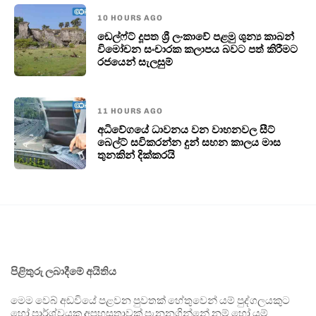
10 HOURS AGO
ඩෙල්ෆ්ට් දූපත ශ්‍රී ලංකාවේ පළමු ශුන්‍ය කාබන්
විමෝචන සංචාරක කලාපය බවට පත් කිරීමට
රජයෙන් සැලසුම්
11 HOURS AGO
අධිවේගයේ ධාවනය වන වාහනවල සීට්
බෙල්ට් සවිකරන්න දුන් සහන කාලය මාස
තුනකින් දික්කරයි
පිළිතුරු ලබාදීමේ අයිතිය
මෙම වෙබ් අඩවියේ පළවන පුවතක් හේතුවෙන් යම් පුද්ගලයකුට
හෝ පාර්ශ්වයක අපහසුතාවක් පැනනගින්නේ නම් හෝ යම්