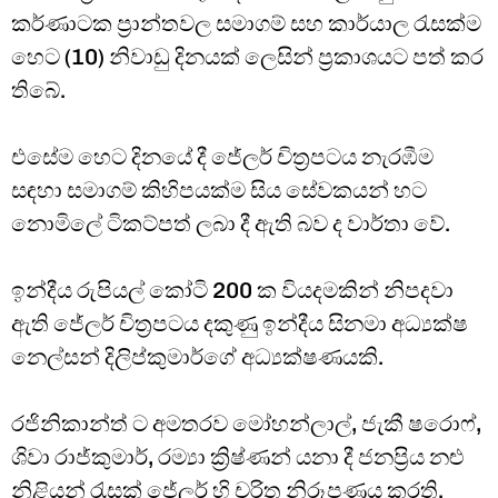
කර්ණාටක ප්‍රාන්තවල සමාගම් සහ කාර්යාල රැසක්ම
හෙට (10) නිවාඩු දිනයක් ලෙසින් ප්‍රකාශයට පත් කර
තිබේ.
එසේම හෙට දිනයේ දී ජේලර් චිත්‍රපටය නැරඹීම
සඳහා සමාගම් කිහිපයක්ම සිය සේවකයන් හට
නොමිලේ ටිකට්පත් ලබා දී ඇති බව ද වාර්තා වේ.
ඉන්දීය රුපියල් කෝටි 200 ක වියදමකින් නිපදවා
ඇති ජේලර් චිත්‍රපටය දකුණු ඉන්දීය සිනමා අධ්‍යක්ෂ
නෙල්සන් දිලිප්කුමාර්ගේ අධ්‍යක්ෂණයකි.
රජිනිකාන්ත් ට අමතරව මෝහන්ලාල්, ජැකී ෂරොෆ්,
ශිවා රාජ්කුමාර්, රම්‍යා ක්‍රිෂ්ණන් යනා දී ජනප්‍රිය නළු
නිළියන් රැසක් ජේලර් හි චරිත නිරූපණය කරති.