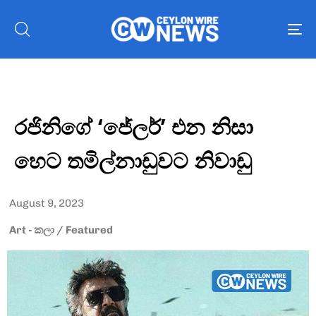
To
nav
රජිනිගේ ‘ජේලර්’ එන නිසා
හෙට තමිල්නාඩුවට නිවාඩු
August 9, 2023
Art - කලා
/
Featured