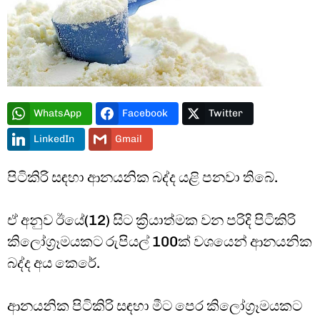
WhatsApp
Facebook
Twitter
LinkedIn
Gmail
පිටිකිරි සඳහා ආනයනික බද්ද යළි පනවා තිබේ.
ඒ අනුව ඊයේ(12) සිට ක්‍රියාත්මක වන පරිදි පිටිකිරි
කිලෝග්‍රෑමයකට රුපියල් 100ක් වශයෙන් ආනයනික
බද්ද අය කෙරේ.
ආනයනික පිටිකිරි සඳහා මීට පෙර කිලෝග්‍රෑමයකට