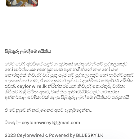
පිළිතුරු ලබාදීමේ අයිතිය
මෙම වෙබ් අඩවියේ පළවන පුවතක් හේතුවෙන් යම් පුද්ගලයකුට
හෝ පාර්ශ්වයක අපහසුතාවක් පැනනගින්නේ නම් හෝ යම්
තොරතුරක් නිවැරදි විය යුතු යැයි යම් පුද්ගලයකුට හෝ පාර්ශ්වයකට
හැඟෙන්නේ නම්, ඒ වෙනුවෙන් ප්‍රතිචාර දැක්වීමට සම්පූර්ණ අයිතිය
පවතී. ceylonwire.lk නිරන්තරයෙන් නිවැරදි තොරතුරු වාර්තා
කිරීමට බැඳී සිටින අතර, වෘත්තීය ආචාරධර්මවලට ගරුකරන
අන්තර්ජාල වේදිකාවක් ලෙස පිළිතුරු ලබාදීමේ අයිතියට ගරුකරයි.
ඒ වෙනුවෙන් කරුණාකර අපට දැනුම්දෙන්න..
ඊමේල් – ceylonewireyt@gmail.com
2023 Ceylonwire.lk. Powered by BLUESKY.LK