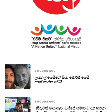
2 HOURS AGO
ලයනල් මෙසීගේ පියා ජෝර්ජ් මෙසී
අභාවප්‍රාප්ත වෙයි
3 HOURS AGO
‘නිරුවත් ඡායාරූප’ ඔස්සේ සමාජ මාධ්‍ය හරහා