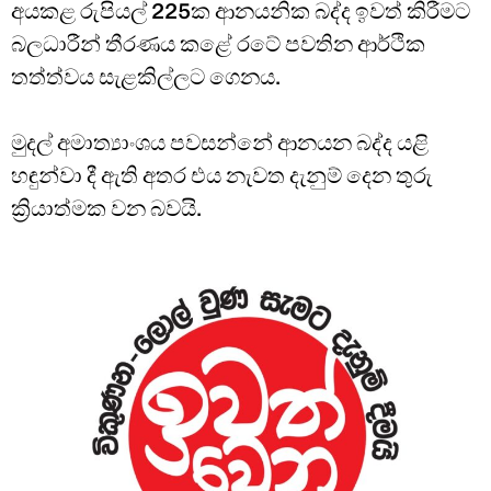
අයකළ රුපියල් 225ක ආනයනික බද්ද ඉවත් කිරීමට
බලධාරීන් තීරණය කළේ රටේ පවතින ආර්ථික
තත්ත්වය සැළකිල්ලට ගෙනය.
මුදල් අමාත්‍යාංශය පවසන්නේ ආනයන බද්ද යළි
හඳුන්වා දී ඇති අතර එය නැවත දැනුම් දෙන තුරු
ක්‍රියාත්මක වන බවයි.