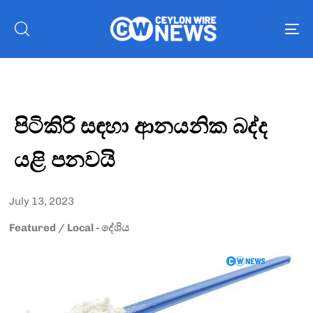
To
nav
පිටිකිරි සඳහා ආනයනික බද්ද
යළි පනවයි
July 13, 2023
Featured
/
Local - දේශිය
Type and hit enter