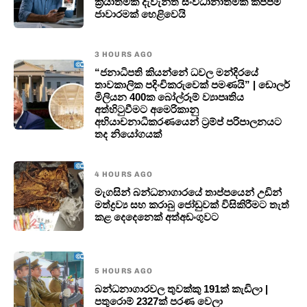
ක්‍රියාත්මක දැවැන්ත සංවිධානාත්මක කප්පම්
ජාවාරමක් හෙළිවෙයි
3 HOURS AGO
“ජනාධිපති කියන්නේ ධවල මන්දිරයේ
තාවකාලික පදිංචිකරුවෙක් පමණයි” | ඩොලර්
මිලියන 400ක බෝල්රූම් ව්‍යාපෘතිය
අත්හිටුවීමට අමෙරිකානු
අභියාචනාධිකරණයෙන් ට්‍රම්ප් පරිපාලනයට
තද නියෝගයක්
4 HOURS AGO
මැගසින් බන්ධනාගාරයේ තාප්පයෙන් උඩින්
මත්ද්‍රව්‍ය සහ කරාබු ජෝඩුවක් විසිකිරීමට තැත්
කළ දෙදෙනෙක් අත්අඩංගුවට
5 HOURS AGO
බන්ධනාගාරවල තුවක්කු 191ක් කැඩිලා |
පතුරොම් 2327ක් පරණ වෙලා