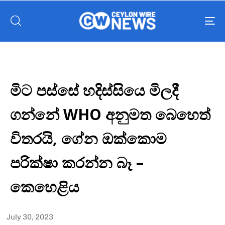
To
nav
මිට පස්සේ හදිස්සියෙ මිලදී
ගන්නේ WHO අනුමත බෙහෙත්
විතරයි, ගේන ඔක්කොම
පරික්ෂා කරන්න බෑ –
කෙහෙළිය
July 30, 2023