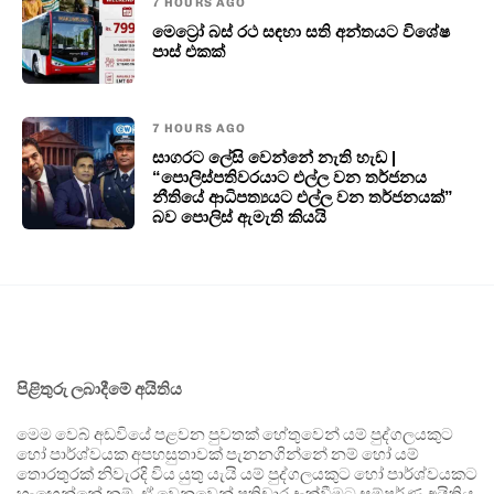
7 HOURS AGO
මෙට්‍රෝ බස් රථ සඳහා සති අන්තයට විශේෂ
පාස් එකක්
7 HOURS AGO
සාගරට ලේසි වෙන්නේ නැති හැඩ |
“පොලිස්පතිවරයාට එල්ල වන තර්ජනය
නීතියේ ආධිපත්‍යයට එල්ල වන තර්ජනයක්”
බව පොලිස් ඇමැති කියයි
පිළිතුරු ලබාදීමේ අයිතිය
මෙම වෙබ් අඩවියේ පළවන පුවතක් හේතුවෙන් යම් පුද්ගලයකුට
හෝ පාර්ශ්වයක අපහසුතාවක් පැනනගින්නේ නම් හෝ යම්
තොරතුරක් නිවැරදි විය යුතු යැයි යම් පුද්ගලයකුට හෝ පාර්ශ්වයකට
හැඟෙන්නේ නම්, ඒ වෙනුවෙන් ප්‍රතිචාර දැක්වීමට සම්පූර්ණ අයිතිය