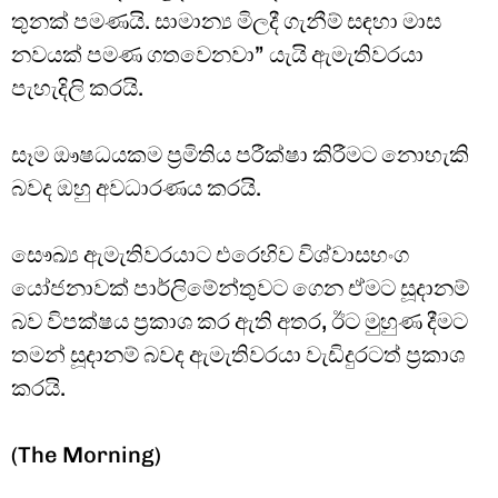
තුනක් පමණයි. සාමාන්‍ය මිලදී ගැනීම් සඳහා මාස
නවයක් පමණ ගතවෙනවා” යැයි ඇමැතිවරයා
පැහැදිලි කරයි.
සෑම ඖෂධයකම ප්‍රමිතිය පරීක්ෂා කිරීමට නොහැකි
බවද ඔහු අවධාරණය කරයි.
සෞඛ්‍ය ඇමැතිවරයාට එරෙහිව විශ්වාසභංග
යෝජනාවක් පාර්ලිමේන්තුවට ගෙන ඒමට සූදානම්
බව විපක්ෂය ප්‍රකාශ කර ඇති අතර, ඊට මුහුණ දීමට
තමන් සූදානම් බවද ඇමැතිවරයා වැඩිදුරටත් ප්‍රකාශ
කරයි.
(The Morning)