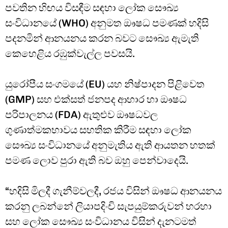
පවතින හිඟය විසඳීම සඳහා ලෝක සෞඛ්‍ය
සංවිධානයේ (WHO) අනුමත ඖෂධ පමණක් හදිසි
පදනමින් ආනයනය කරන බවට සෞඛ්‍ය ඇමැති
කෙහෙළිය රඹුක්වැල්ල පවසයි.
යුරෝපීය සංගමයේ (EU) යහ නිෂ්පාදන පිළිවෙත
(GMP) සහ එක්සත් ජනපද ආහාර හා ඖෂධ
පරිපාලනය (FDA) ඇතුළුව ඖෂධවල
ගුණාත්මකභාවය සහතික කිරීම සඳහා ලෝක
සෞඛ්‍ය සංවිධානයේ අනුමැතිය ඇති ආයතන හතක්
පමණ ලොව පුරා ඇති බව ඔහු පෙන්වාදෙයි.
“හදිසි මිලදී ගැනීම්වලදී, රජය විසින් ඖෂධ ආනයනය
කරනු ලබන්නේ ලියාපදිංචි සැපයුම්කරුවන් හරහා
සහ ලෝක සෞඛ්‍ය සංවිධානය විසින් දැනටමත්