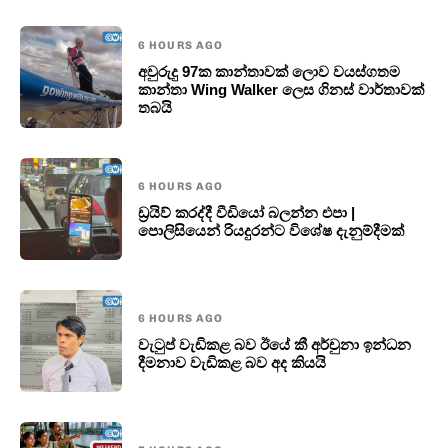
6 HOURS AGO
අවුරුදු 97ක කාන්තාවක් ලොව වයස්ගතම
කාන්තා Wing Walker ලෙස ගිනස් වාර්තාවක්
තබයි
6 HOURS AGO
ඩ්‍රයිව් කරද්දී වීඩියෝ බලන්න එපා |
පොලිසියෙන් රියදුරන්ට විශේෂ දැනුම්දීමක්
6 HOURS AGO
වැටුප් වැඩිකළ බව ඊයේ කී අර්චුනා ඉන්ධන
දීමනාව වැඩිකළ බව අද කියයි