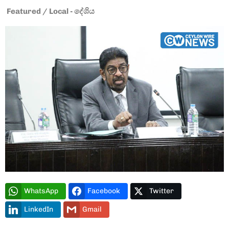
Featured
/
Local - දේශිය
Type and hit enter
WhatsApp
Facebook
Twitter
LinkedIn
Gmail