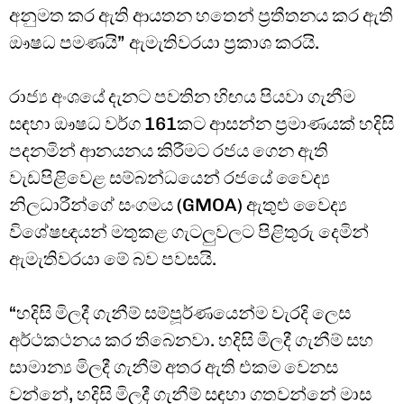
අනුමත කර ඇති ආයතන හතෙන් ප්‍රතීතනය කර ඇති
ඖෂධ පමණයි” ඇමැතිවරයා ප්‍රකාශ කරයි.
රාජ්‍ය අංශයේ දැනට පවතින හිඟය පියවා ගැනීම
සඳහා ඖෂධ වර්ග 161කට ආසන්න ප්‍රමාණයක් හදිසි
පදනමින් ආනයනය කිරීමට රජය ගෙන ඇති
වැඩපිළිවෙළ සම්බන්ධයෙන් රජයේ වෛද්‍ය
නිලධාරීන්ගේ සංගමය (GMOA) ඇතුළු වෛද්‍ය
විශේෂඥයන් මතුකළ ගැටලුවලට පිළිතුරු දෙමින්
ඇමැතිවරයා මේ බව පවසයි.
“හදිසි මිලදී ගැනීම් සම්පූර්ණයෙන්ම වැරදි ලෙස
අර්ථකථනය කර තිබෙනවා. හදිසි මිලදී ගැනීම් සහ
සාමාන්‍ය මිලදී ගැනීම් අතර ඇති එකම වෙනස
වන්නේ, හදිසි මිලදී ගැනීම් සඳහා ගතවන්නේ මාස