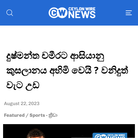
To
nav
දුෂ්මන්ත චමීරට ආසියානු
කුසලානය අහිමි වෙයි ? වනිදුත්
වැට උඩ
August 22, 2023
Featured
/
Sports - ක්‍රීඩා