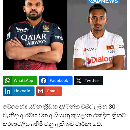
Type and hit enter
WhatsApp
Facebook
Twitter
LinkedIn
Gmail
වේගපන්දු යවන ක්‍රීඩක දුෂ්මන්ත චමීර ලබන 30
වැනිදා ආරම්භ වන ආසියානු කුසලාන එක්දින ක්‍රිකට්
තරගාවලිය අහිමි වනු ඇති බව වාර්තා වේ.