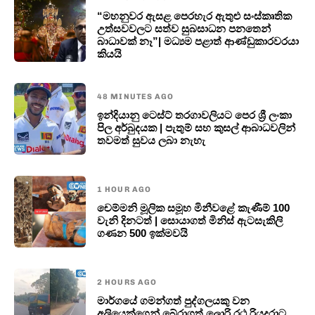
“මහනුවර ඇසළ පෙරහැර ඇතුළු සංස්කෘතික
උත්සවවලට සත්ව සුබසාධන පනතෙන්
බාධාවක් නෑ”| මධ්‍යම පළාත් ආණ්ඩුකාරවරයා
කියයි
48 MINUTES AGO
ඉන්දියානු ටෙස්ට් තරගාවලියට පෙර ශ්‍රී ලංකා
පිල අර්බුදයක | පැතුම් සහ කුසල් ආබාධවලින්
තවමත් සුවය ලබා නැහැ
1 HOUR AGO
චෙම්මනි මූලික සමූහ මිනීවළේ කැණීම් 100
වැනි දිනටත් | සොයාගත් මිනිස් ඇටසැකිලි
ගණන 500 ඉක්මවයි
2 HOURS AGO
මාර්ගයේ ගමන්ගත් පුද්ගලයකු වන
අලියෙක්ගෙන් බේරාගත් ලොරි රථ රියදුරාට