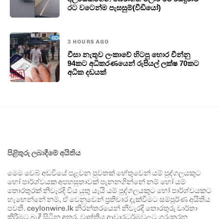
රට වටෙන්ම පැසසුම්(වීඩියෝ)
3 HOURS AGO
වීසා නැතුව ලංකාවේ හිටපු හොර චීන්නු
94කට අධිකරණයෙන් රුපියල් ලක්ෂ 70කට
අධික දඩයක්
පිළිතුරු ලබාදීමේ අයිතිය
මෙම වෙබ් අඩවියේ පළවන පුවතක් හේතුවෙන් යම් පුද්ගලයකුට
හෝ පාර්ශ්වයක අපහසුතාවක් පැනනගින්නේ නම් හෝ යම්
තොරතුරක් නිවැරදි විය යුතු යැයි යම් පුද්ගලයකුට හෝ පාර්ශ්වයකට
හැඟෙන්නේ නම්, ඒ වෙනුවෙන් ප්‍රතිචාර දැක්වීමට සම්පූර්ණ අයිතිය
පවතී. ceylonwire.lk නිරන්තරයෙන් නිවැරදි තොරතුරු වාර්තා
කිරීමට බැඳී සිටින අතර, වෘත්තීය ආචාරධර්මවලට ගරුකරන