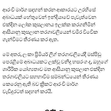
ආරංචි මාර්ග සදහන් කරන ආකාරයට උරහිසේ
අබාධයක් හේතුවෙන් ඉන්දියා⁣වේ පැවැත්වෙන
එක්දින ලෝක කුසලානය ඉලක්ක කරගනිමින්
ආසියානු කුසලාන තරගාවලියෙන් චමීර විවෙික
ගැන්වීමට තීරණය කර ඇත.
මේ අතර, ලංකා ප්‍රිමියර් ලීග් තරගාවලියේදී මස්පිඩු
පෙරළීමේ අබාධයක⁣ට ලක්වූ වනිදු හසරංග ද, ඔහුගේ
ශාරීරික යෝග්‍යතාව මත ආසියානු කුසලාන එක්දින
තරගාවලියට සහභාවීම සම්බන්ධයෙන් තීරණය
කෙරෙනු ඇති බව ක්‍රිකට් ආරංචි මාර්ග
වැඩිදුරටත් සදහන් කරයි.