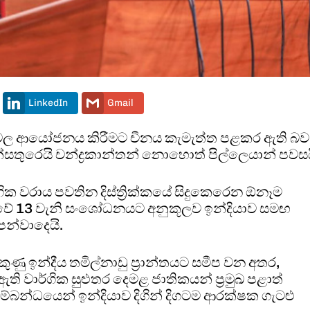
LinkedIn
Gmail
ාත්වල ආයෝජනය කිරීමට චීනය කැමැත්ත පළකර ඇති බව
ිවනේසතුරෙයි චන්ද්‍රකාන්තන් නොහොත් පිල්ලෙයාන් පවසය
ික වරාය පවතින දිස්ත්‍රික්කයේ සිදුකෙරෙන ඕනෑම
ථාවේ 13 වැනි සංශෝධනයට අනුකූලව ඉන්දියාව සමඟ
න්වාදෙයි.
කුණු ඉන්දීය තමිල්නාඩු ප්‍රාන්තයට සමීප වන අතර,
ි වාර්ගික සුළුතර දෙමළ ජාතිකයන් ප්‍රමුඛ පළාත්
සම්බන්ධයෙන් ඉන්දියාව දිගින් දිගටම ආරක්ෂක ගැටළු