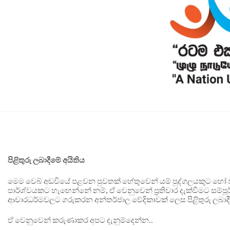
පිළිතුරු ලබාදීමේ අයිතිය
මෙම වෙබ් අඩවියේ පළවන පුවතක් හේතුවෙන් යම් පුද්ගලයකුට හෝ පා
පාර්ශ්වයකට හැඟෙන්නේ නම්, ඒ වෙනුවෙන් ප්‍රතිචාර දැක්වීමට සම්පූර
ආචාරධර්මවලට ගරුකරන අන්තර්ජාල වේදිකාවක් ලෙස පිළිතුරු ලබාදී
ඒ වෙනුවෙන් කරුණාකර අපට දැනුම්දෙන්න..