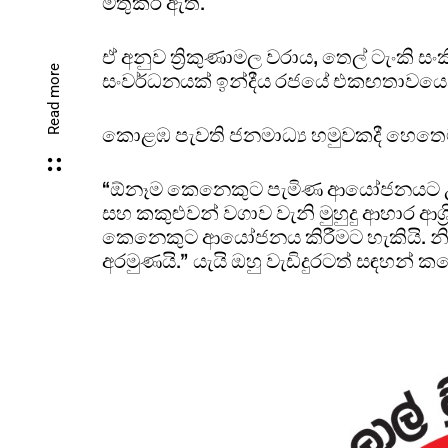
මතුකර ඇත.
ඒ අනුව ත්‍රිකුණාමල වරාය, තෙල් ටැංකි 
Read more
සංවර්ධනයක් ඉන්දීය රජයේ එකඟතාවයෙන් ස
කොළඹ පැවති ජනමාධ්‍ය හමුවකදී හෙත
“ඕනෑම කෙනෙකුට පැමිණ ආයෝජනයට උදව්
සහ කකුළුවන් වගාව වැනි මුහුදු ආහාර ආශ්‍
කෙනෙකුට ආයෝජනය කිරීමට හැකියි. නිෂ
අරමුණයි.” යැයි ඔහු වැඩිදුරටත් සඳහන් ක