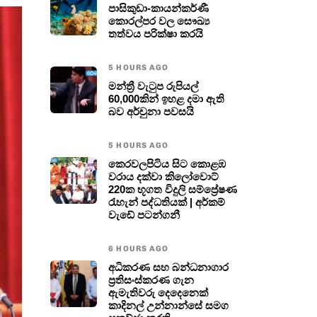
පාසිකුඩා-කායන්කර්ණී
කොරල්පර වල සෞඛ්‍ය
තත්වය පරික්ෂා කරයි
5 HOURS AGO
මන්ත්‍රී වැටුප රුපියල්
60,000කින් ඉහළ දමා ඇති
බව අර්චුනා පවසයි
5 HOURS AGO
කෙරවලපිටිය සිට කොළඹ
වරාය දක්වා කිලෝවොට්
220ක භූගත විදුලි සම්ප්‍රේෂණ
රැහැන් පද්ධතියක් | අර්කම්
වැඩේ පටන්ගනී
6 HOURS AGO
අධිකරණ සහ බන්ධනාගාර
ප්‍රතිසංස්කරණ ගැන
ඇමැතිවරු දෙදෙනෙක්
කාදිනල් උන්නාන්සේ සමග