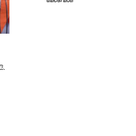
සකච්ඡා කරති
ි.