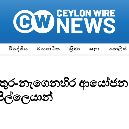
ය
විදේශීය
ව්‍යාපාරික
ක්‍රීඩා
කලා
පොලිස්
වේ උතුර-නැගෙනහිර ආයෝජන
පිල්ලෙයාන්