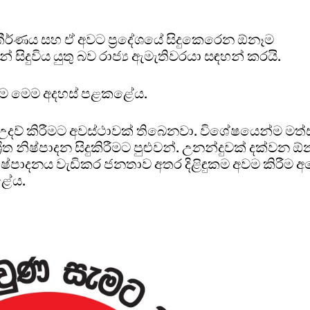
සංකීර්ණය සහ ඒ අවට ප්‍රදේශයේ සිදුකෙරෙන ඕනෑම
ිදුවිය යුතු බව රාජ්‍ය ඇමැතිවරයා සඳහන් කරයි.
ෙම මෙම අදහස් පළකළේය.
 කිරීමට අවස්ථාවක් තිබෙනවා. විශේෂයෙන්ම මත්ස්
රිත නිෂ්පාදන සිදුකිරීමට පුළුවන්. උනන්දුවක් දක්වන 
්පාදනය වැඩිකර ජනතාව අතර දිළිඳුකම අවම කිරීම අ
ළේය.