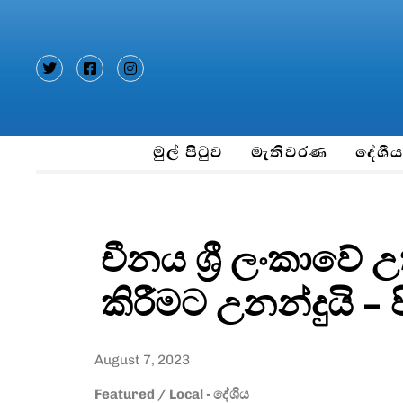
Type and hit enter
මුල් පිටුව
මැතිවරණ
දේශී
චීනය ශ්‍රී ලංකා
කිරීමට උනන්දුයි – 
August 7, 2023
Featured
/
Local - දේශිය