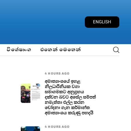
E
N
G
L
I
S
H
විශේෂාංග
එහෙන් මෙහෙන්
4 HOURS AGO
අමාත්‍යාංශයේ ඉහළ
නිලධාරිනියක වගා
සමාගමකට අනුග්‍රහය
දක්වන බවට අසේල සම්පත්
නමැත්තා එල්ල කරන
චෝදනා ගැන කර්මාන්ත
අමාත්‍යාංශය කරුණු පහදයි
4 HOURS AGO