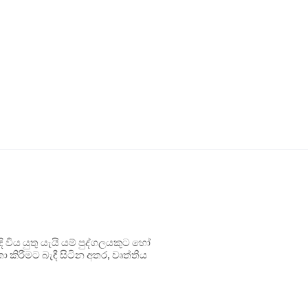
ිය යුතු යැයි යම් පුද්ගලයකුට හෝ
 කිරීමට බැඳී සිටින අතර, වෘත්තීය