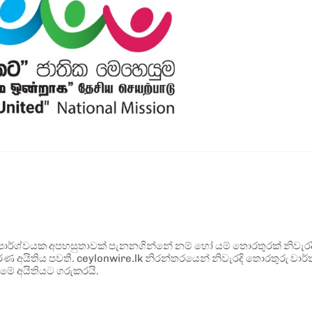
ර්ශ්වයක අපහසුතාවක් පැනනගින්නේ නම් හෝ යම් තොරතුරක් නිවැරදි ව
්ණ අයිතිය පවතී. ceylonwire.lk නිරන්තරයෙන් නිවැරදි තොරතුරු වාර්තා
මේ අයිතියට ගරුකරයි.