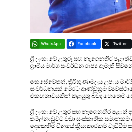
WhatsApp
Facebook
Twitter
ශ්‍රී ලංකාවේ උතුරු සහ නැගෙනහිර පළ
ග්‍රාමීය මාර්ග සංවර්ධන රාජ්‍ය ඇමැති ස
කෙසේවෙතත්, ත්‍රිරිකුණාමලය උපාය මාර්ග
සංවර්ධනයක් මෙරට ආණ්ඩුක්‍රම ව්‍යවස්
එකඟතාවයකින් කළයුතු බවද හෙතෙම පෙ
ශ්‍රී ලංකාවේ උතුර සහ නැගෙනහිර පළාත් ද
තමිල්නාඩුවට වඩා සංස්කෘතික සමානකම් ඇත
දෙකෙහිම චීනයේ ක්‍රියාකාරකම් වැඩිවීම 