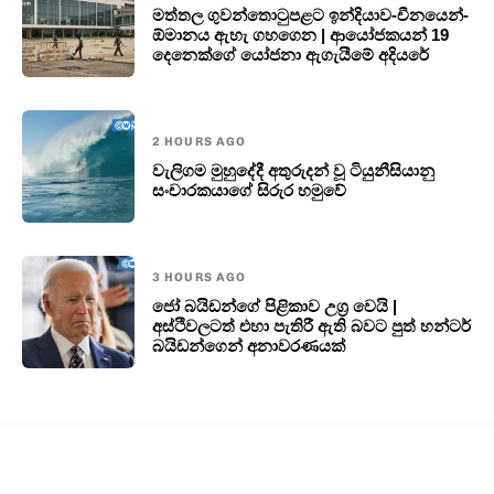
මත්තල ගුවන්තොටුපළට ඉන්දියාව-චීනයෙන්-
ඕමානය ඇහැ ගහගෙන | ආයෝජකයන් 19
දෙනෙක්ගේ යෝජනා ඇගැයීමේ අදියරේ
2 HOURS AGO
වැලිගම මුහුදේදී අතුරුදන් වූ ටියුනීසියානු
සංචාරකයාගේ සිරුර හමුවේ
3 HOURS AGO
ජෝ බයිඩන්ගේ පිළිකාව උග්‍ර වෙයි |
අස්ථිවලටත් එහා පැතිරී ඇති බවට පුත් හන්ටර්
බයිඩන්ගෙන් අනාවරණයක්