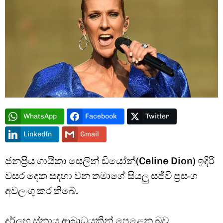
Type and hit enter
WhatsApp
Facebook
Twitter
LinkedIn
Gmail
ජනප්‍රිය ගායිකා සෙලින් ඩියෝන්(Celine Dion) ඉදිරි
වසර දෙක සඳහා වන තමාගේ සියලු සජීවී ප්‍රසංග
අවලංගු කර තිබේ.
දුර්ලභ ස්නායු ආබාධයකින් පෙළෙන බව