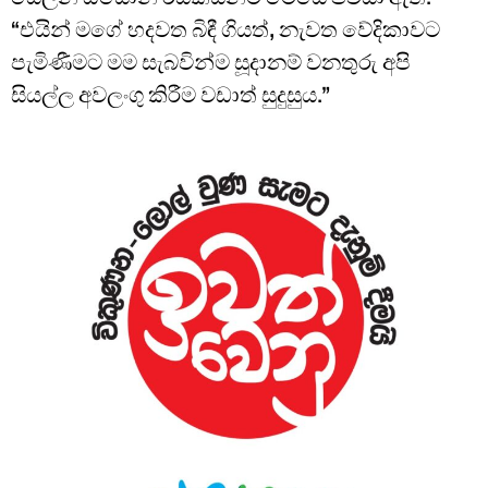
“එයින් මගේ හදවත බිඳී ගියත්, නැවත වේදිකාවට
පැමිණීමට මම සැබවින්ම සූදානම් වනතුරු අපි
සියල්ල අවලංගු කිරීම වඩාත් සුදුසුය.”