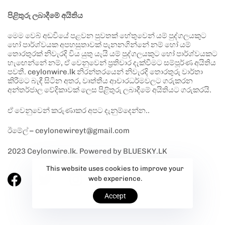
පිළිතුරු ලබාදීමේ අයිතිය
මෙම වෙබ් අඩවියේ පළවන පුවතක් හේතුවෙන් යම් පුද්ගලයකුට
හෝ පාර්ශ්වයක අපහසුතාවක් පැනනගින්නේ නම් හෝ යම්
තොරතුරක් නිවැරදි විය යුතු යැයි යම් පුද්ගලයකුට හෝ පාර්ශ්වයකට
හැඟෙන්නේ නම්, ඒ වෙනුවෙන් ප්‍රතිචාර දැක්වීමට සම්පූර්ණ අයිතිය
පවතී. ceylonwire.lk නිරන්තරයෙන් නිවැරදි තොරතුරු වාර්තා
කිරීමට බැඳී සිටින අතර, වෘත්තීය ආචාරධර්මවලට ගරුකරන
අන්තර්ජාල වේදිකාවක් ලෙස පිළිතුරු ලබාදීමේ අයිතියට ගරුකරයි.
ඒ වෙනුවෙන් කරුණාකර අපට දැනුම්දෙන්න..
ඊමේල් – ceylonewireyt@gmail.com
2023 Ceylonwire.lk. Powered by BLUESKY.LK
This website uses cookies to improve your
web experience.
Accept