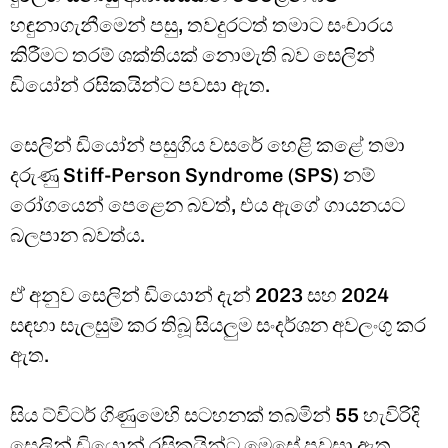
හඳුනාගැනීමෙන් පසු, තවදුරටත් තමාට සංචාරය
කිරීමට තරම් ශක්තියක් නොමැති බව සෙලින්
ඩියෝන් රසිකයින්ට පවසා ඇත.
සෙලින් ඩියෝන් පසුගිය වසරේ හෙළි කළේ තමා
දරුණු Stiff-Person Syndrome (SPS) නම්
රෝගයෙන් පෙළෙන බවත්, එය ඇගේ ගායනයට
බලපාන බවත්ය.
ඒ අනුව සෙලින් ඩියොන් දැන් 2023 සහ 2024
සඳහා සැලසුම් කර තිබූ සියලුම සංදර්ශන අවලංගු කර
ඇත.
සිය ට්විටර් ගිණුමෙහි සටහනක් තබමින් 55 හැවිරිදි
සෙලින් ඩියොන් රසිකයින්ට මෙසේ පවසා ඇත.