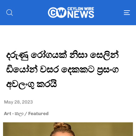
To
nav
දරුණු රෝගයක් නිසා සෙලින්
ඩියෝන් වසර දෙකකට ප්‍රසංග
අවලංගු කරයි
May 28, 2023
Art - කලා
/
Featured