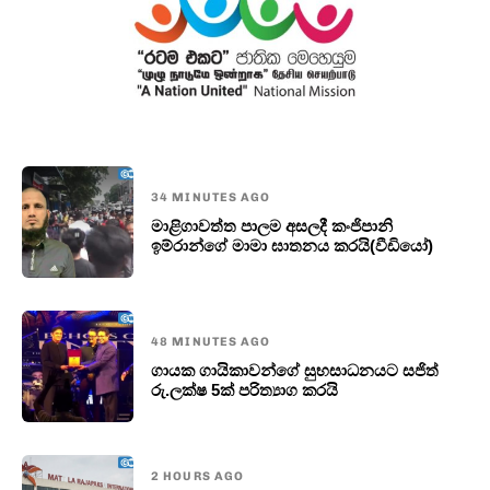
34 MINUTES AGO
මාළිගාවත්ත පාලම අසලදී කංජිපානි
ඉම්රාන්ගේ මාමා ඝාතනය කරයි(වීඩියෝ)
48 MINUTES AGO
ගායක ගායිකාවන්ගේ සුභසාධනයට සජිත්
රු.ලක්ෂ 5ක් පරිත්‍යාග කරයි
2 HOURS AGO