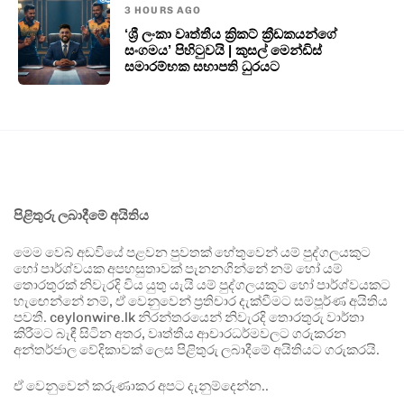
3 HOURS AGO
‘ශ්‍රී ලංකා වෘත්තීය ක්‍රිකට් ක්‍රීඩකයන්ගේ
සංගමය’ පිහිටුවයි | කුසල් මෙන්ඩිස්
සමාරම්භක සභාපති ධුරයට
පිළිතුරු ලබාදීමේ අයිතිය
මෙම වෙබ් අඩවියේ පළවන පුවතක් හේතුවෙන් යම් පුද්ගලයකුට
හෝ පාර්ශ්වයක අපහසුතාවක් පැනනගින්නේ නම් හෝ යම්
තොරතුරක් නිවැරදි විය යුතු යැයි යම් පුද්ගලයකුට හෝ පාර්ශ්වයකට
හැඟෙන්නේ නම්, ඒ වෙනුවෙන් ප්‍රතිචාර දැක්වීමට සම්පූර්ණ අයිතිය
පවතී. ceylonwire.lk නිරන්තරයෙන් නිවැරදි තොරතුරු වාර්තා
කිරීමට බැඳී සිටින අතර, වෘත්තීය ආචාරධර්මවලට ගරුකරන
අන්තර්ජාල වේදිකාවක් ලෙස පිළිතුරු ලබාදීමේ අයිතියට ගරුකරයි.
ඒ වෙනුවෙන් කරුණාකර අපට දැනුම්දෙන්න..