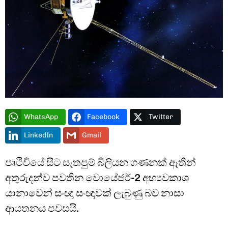
Type and hit enter
WhatsApp
Facebook
Twitter
LinkedIn
Gmail
පෘථිවියේ සිට සැතපුම් බිලියන ගණනක් ඈතින්
අතුරුදන්ව පවතින වොයේජර්-2 අභ්‍යවකාශ
යානාවෙන් සංඥා සංඥාවක් ලැබුණු බව නාසා
ආයතනය පවසයි.