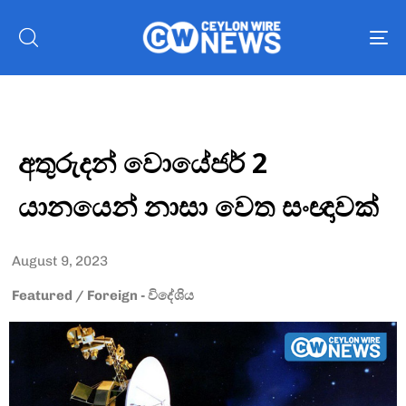
To
nav
අතුරුදන් වොයේජර් 2
යානයෙන් නාසා වෙත සංඥාවක්
August 9, 2023
Featured
/
Foreign - විදේශිය