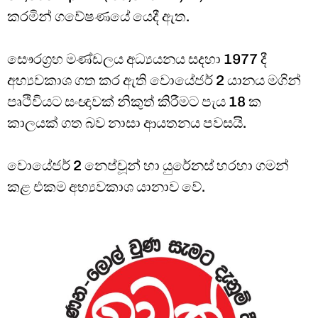
කරමින් ගවේෂණයේ යෙදී ඇත.
සෞරග්‍රහ මණ්ඩලය අධ්‍යයනය සදහා 1977 දී
අභ්‍යවකාශ ගත කර ඇති වොයේජර් 2 යානය මගින්
පෘථිවියට සංඥාවක් නිකුත් කිරීමට පැය 18 ක
කාලයක් ගත බව නාසා ආයතනය පවසයි.
වොයේජර් 2 නෙප්චූන් හා යුරේනස් හරහා ගමන්
කළ එකම අභ්‍යවකාශ යානාව වේ.