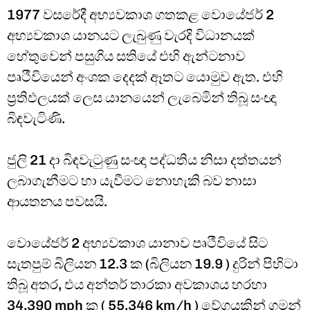
1977 වසරේදී අභ්‍යවකාශ ගතකළ වොයේජර් 2
අභ්‍යවකාශ යානයට ලැබුණු වැරදි විධානයක්
හේතුවෙන් පසුගිය සතියේ එහි ඇන්ටනාව
පෘථීවියෙන් අංශක දෙදක් ඈතට යොමුව ඇත. එහි
ප්‍රතිඵලයක් ලෙස යානයෙන් ලැබෙමින් තිබූ සංඥා
බිඳවැටිණි.
ජුලි 21 දා බිඳවැටුණු සංඥා පද්ධතිය නිසා දත්තයන්
ලබාගැනීමට හා යැවීමට නොහැකි බව නාසා
ආයතනය පවසයි.
වොයේජර් 2 අභ්‍යවකාශ යානාව පෘථීවියේ සිට
සැතපුම් බිලියන 12.3 ක (බිලියන 19.9 ) දුරින් පිහිටා
තිබූ අතර, එය අන්තර් තාරකා අවකාශය හරහා
34,390 mph ක ( 55,346 km/h ) වේගයකින් ගමන්