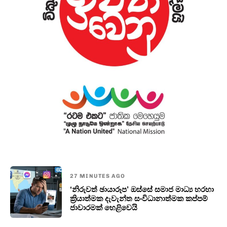
27 MINUTES AGO
‘නිරුවත් ඡායාරූප’ ඔස්සේ සමාජ මාධ්‍ය හරහා
ක්‍රියාත්මක දැවැන්ත සංවිධානාත්මක කප්පම්
ජාවාරමක් හෙළිවෙයි