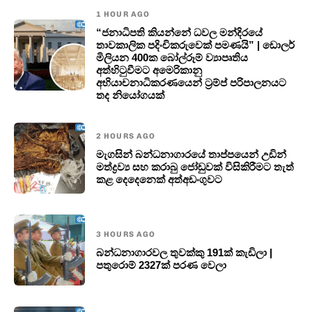
1 HOUR AGO
“ජනාධිපති කියන්නේ ධවල මන්දිරයේ
තාවකාලික පදිංචිකරුවෙක් පමණයි” | ඩොලර්
මිලියන 400ක බෝල්රූම් ව්‍යාපෘතිය
අත්හිටුවීමට අමෙරිකානු
අභියාචනාධිකරණයෙන් ට්‍රම්ප් පරිපාලනයට
තද නියෝගයක්
2 HOURS AGO
මැගසින් බන්ධනාගාරයේ තාප්පයෙන් උඩින්
මත්ද්‍රව්‍ය සහ කරාබු ජෝඩුවක් විසිකිරීමට තැත්
කළ දෙදෙනෙක් අත්අඩංගුවට
3 HOURS AGO
බන්ධනාගාරවල තුවක්කු 191ක් කැඩිලා |
පතුරොම් 2327ක් පරණ වෙලා