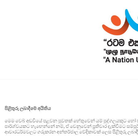
පිළිතුරු ලබාදීමේ අයිතිය
මෙම වෙබ් අඩවියේ පළවන පුවතක් හේතුවෙන් යම් පුද්ගලයකුට හෝ පා
පාර්ශ්වයකට හැඟෙන්නේ නම්, ඒ වෙනුවෙන් ප්‍රතිචාර දැක්වීමට සම්පූර
ආචාරධර්මවලට ගරුකරන අන්තර්ජාල වේදිකාවක් ලෙස පිළිතුරු ලබාදී