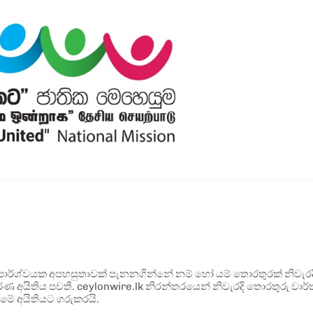
ර්ශ්වයක අපහසුතාවක් පැනනගින්නේ නම් හෝ යම් තොරතුරක් නිවැරදි ව
්ණ අයිතිය පවතී. ceylonwire.lk නිරන්තරයෙන් නිවැරදි තොරතුරු වාර්තා
මේ අයිතියට ගරුකරයි.