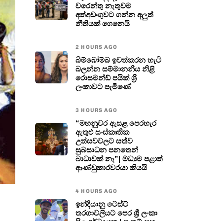
වරෙන්තු නැතුවම
අත්අඩංගුවට ගන්න අලුත්
නීතියක් ගෙනෙයි
2 HOURS AGO
බිම්බෝම්බ ඉවත්කරන හැටි
බලන්න සම්මානනීය නිළි
රොසමන්ඩ් පයික් ශ්‍රී
ලංකාවට පැමිණේ
3 HOURS AGO
“මහනුවර ඇසළ පෙරහැර
ඇතුළු සංස්කෘතික
උත්සවවලට සත්ව
සුබසාධන පනතෙන්
බාධාවක් නෑ”| මධ්‍යම පළාත්
ආණ්ඩුකාරවරයා කියයි
4 HOURS AGO
ඉන්දියානු ටෙස්ට්
තරගාවලියට පෙර ශ්‍රී ලංකා