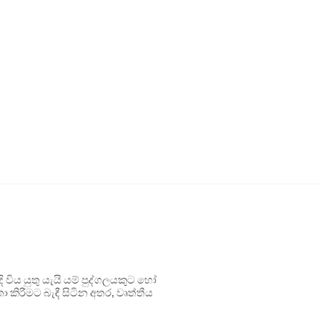
ිය යුතු යැයි යම් පුද්ගලයකුට හෝ
 කිරීමට බැඳී සිටින අතර, වෘත්තීය