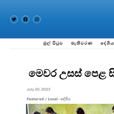
Type and hit enter
මුල් පිටුව
මැතිවරණ
දේශී
මෙවර උසස් පෙළ සි
July 20, 2023
Featured
/
Local - දේශිය