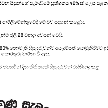
ින සිසුන්ගේ පැමිණීමේ ප්‍රතිශතය 40% ක් ලෙස සළක
20) පාර්ලිමේන්තුවේදී මේ බව සඳහන් කළේය.
නීම ජුලි 28 වනදා අවසන් වෙයි.
80% නොමැති සිසු දරුවන්ට අයැදුම්පත් යොමුකිරීමට ඉ
 තොරතුරු වාර්තා වී ඇත.
සමින් දින කිහිපයක් සිසු දරුවන් රස්තියාදු කළ