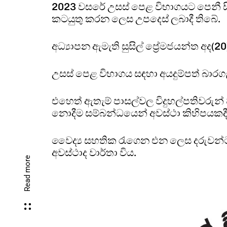
2023 වසරේ උසස් පෙළ විභාගයට පෙනී සිට
කටයුතු කරන ලෙස උපදෙස් ලබාදී තිබේ.
අධ්‍යාපන ඇමැති සුසිල් ප්‍රේමජයන්ත අද(
උසස් පෙළ විභාගය සඳහා අයදුම්පත් බාරගැ
එහෙත් ඇතැම් පාසල්වල විදුහල්පතිවරුන් 
නොදීම සම්බන්ධයෙන් අවස්ථා කිහිපයකදී
වෛද්‍ය සහතික රැගෙන එන ලෙස දරුවන්ට පව
අවස්ථාද වාර්තා විය.
Read more