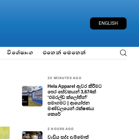
E
N
G
L
I
S
H
විශේෂාංග
එහෙන් මෙහෙන්
35 MINUTES AGO
Hela Apparel ඈවර කිරීමට
පෙර සේවකයන් 3,674ක්
‘එමරල්ඩ් ක්ලෝතින්’
සමාගමට | ආයෝජන
මණ්ඩලයෙන් රක්ෂණය
කෙරේ
2 HOURS AGO
වැඩිය සද්ද දැම්මොත්