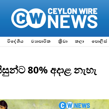
ය
විදේශීය
ව්‍යාපාරික
ක්‍රීඩා
කලා
පොලිස්
සුන්ට 80% අදාළ නැහැ