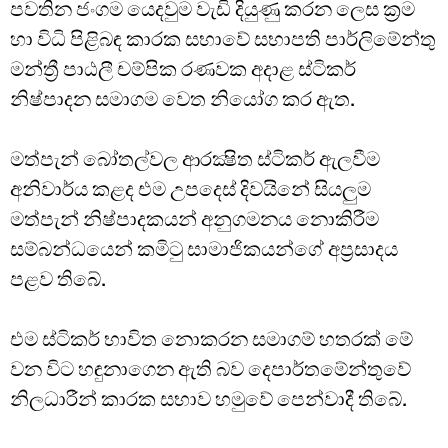
පවතින ජංගම යෙදවුම වැඩි දියුණු කරන ලෙස ක්‍රම
හා විධි පිළිබඳ කාරක සභාවේ සභාපති පාර්ලිමේන්තු
මන්ත්‍රී පාඨලී චම්පික රණවක අදාළ ස්ටිකර්
නිෂ්පාදන සමාගම වෙත නියෝග කර ඇත.
මත්පැන් බෝතල්වල ආරක්‍ෂිත ස්ටිකර් ඇලවීම
අනිවාර්ය කළද එම උපදෙස් දිවයිනේ සියලුම
මත්පැන් නිෂ්පාදකයන් අනුගමනය නොකිරීම
සම්බන්ධයෙන් කමිටු සාමාජිකයන්ගේ අප්‍රසාදය
පළව තිබේ.
එම ස්ටිකර් භාවිත නොකරන සමාගම් හතරක් මේ
වන විට හඳුනාගෙන ඇති බව දෙපාර්තමේන්තුවේ
නිලධාරීන් කාරක සභාව හමුවේ පෙන්වාදී තිබේ.