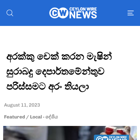
To
nav
අරක්කු චෙක් කරන මැෂින්
සුරාබදු දෙපාර්තමේන්තුව
පරිස්සමට අරං තියලා
August 11, 2023
Featured
/
Local - දේශිය