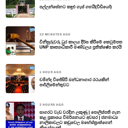
පල්ලන්සේනට කඳුළු ගෑස් ගහයි(වීඩියෝ)
32 MINUTES AGO
විනිසුරුවරු ධුර කාලය දීර්ඝ කිරීමේ කෙටුම්පත
UNP කෘත්‍යාධිකාරී මණ්ඩලය ප්‍රතික්ෂේප කරයි
1 HOUR AGO
චමින්ද විජේසිරි බන්ධනාගාර රථයකින්
පාර්ලිමේන්තුවට
2 HOURS AGO
සාගරට වැඩ වරදින ලකුණු | පොලිස්පති ගැන
කළ ප්‍රකාශය විමර්ශනයට අවසර | ජනමාධ්‍ය
නාලිකාවලට කඩුවෙල මහේස්ත්‍රාත්ගෙන්
නියෝගයක්