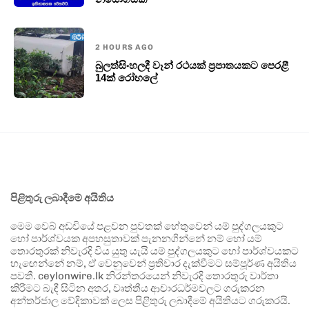
2 HOURS AGO
බුලත්සිංහලදී වෑන් රථයක් ප්‍රපාතයකට පෙරළී
14ක් රෝහලේ
පිළිතුරු ලබාදීමේ අයිතිය
මෙම වෙබ් අඩවියේ පළවන පුවතක් හේතුවෙන් යම් පුද්ගලයකුට
හෝ පාර්ශ්වයක අපහසුතාවක් පැනනගින්නේ නම් හෝ යම්
තොරතුරක් නිවැරදි විය යුතු යැයි යම් පුද්ගලයකුට හෝ පාර්ශ්වයකට
හැඟෙන්නේ නම්, ඒ වෙනුවෙන් ප්‍රතිචාර දැක්වීමට සම්පූර්ණ අයිතිය
පවතී. ceylonwire.lk නිරන්තරයෙන් නිවැරදි තොරතුරු වාර්තා
කිරීමට බැඳී සිටින අතර, වෘත්තීය ආචාරධර්මවලට ගරුකරන
අන්තර්ජාල වේදිකාවක් ලෙස පිළිතුරු ලබාදීමේ අයිතියට ගරුකරයි.