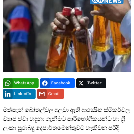
Type and hit enter
WhatsApp
Facebook
Twitter
LinkedIn
Gmail
මත්පැන් බෝතල්වල අලවා ඇති ආරක්‍ෂිත ස්ටිකර්වල
ව්‍යාජ ඒවා හඳුනා ගැනීමට පාරිභෝගිකයන්ට හා ශ්‍රී
ලංකා සුරාබදු දෙපාර්තමේන්තුවට හැකිවන පරිදි