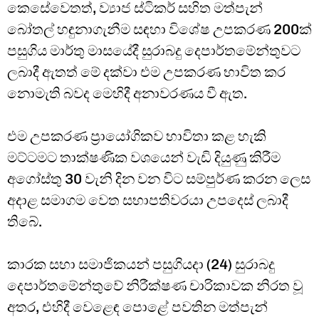
කෙසේවෙතත්, ව්‍යාජ ස්ටිකර් සහිත මත්පැන්
බෝතල් හඳුනාගැනීම සඳහා විශේෂ උපකරණ 200ක්
පසුගිය මාර්තු මාසයේදී සුරාබදු දෙපාර්තමේන්තුවට
ලබාදී ඇතත් මේ දක්වා එම උපකරණ භාවිත කර
නොමැති බවද මෙහිදී අනාවරණය වී ඇත.
එම උපකරණ ප්‍රායෝගිකව භාවිතා කළ හැකි
මට්ටමට තාක්ෂණික වශයෙන් වැඩි දියුණු කිරීම
අගෝස්තු 30 වැනි දින වන විට සම්පුර්ණ කරන ලෙස
අදාළ සමාගම වෙත සභාපතිවරයා උපදෙස් ලබාදී
තිබේ.
කාරක සභා සමාජිකයන් පසුගියදා (24) සුරාබදු
දෙපාර්තමේන්තුවේ නිරීක්ෂණ චාරිකාවක නිරත වූ
අතර, එහිදී වෙළෙඳ පොළේ පවතින මත්පැන්