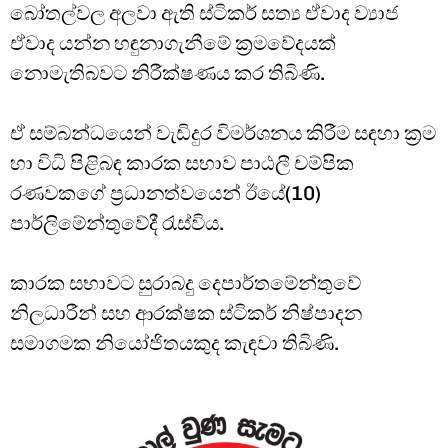
බෝතල්වල අලවා ඇති ස්ටිකර් සත්‍ය ඒවාද ව්‍යාජ
ඒවාද යන්න හඳුනාගැනීමේ ක්‍රමවේදයක්
නොමැතිබවට නිරීක්ෂණය කර තිබිණි.
ඒ සම්බන්ධයෙන් වැඩිදුර විමර්ශනය කිරීම සඳහා ක්‍රම
හා විධි පිළිබඳ කාරක සභාව පාඨලී චම්පික
රණවකගේ ප්‍රධානත්වයෙන් ඊයේ(10)
පාර්ලිමේන්තුවේදී රැස්විය.
කාරක සභාවට සුරාබදු දෙපාර්තමේන්තුවේ
නිලධාරීන් සහ ආරක්ෂක ස්ටිකර් නිෂ්පාදන
සමාගමක නියෝජිතයකුද කැඳවා තිබිණි.