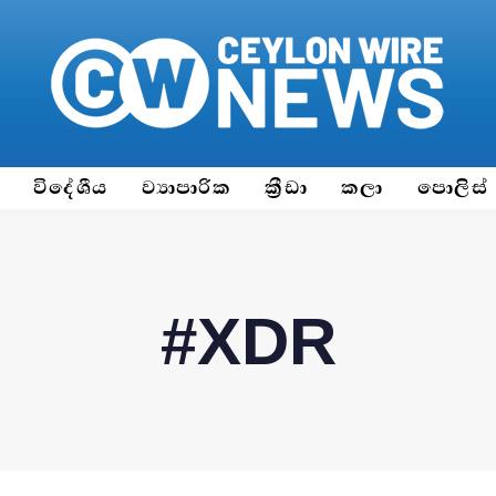
ය
විදේශීය
ව්‍යාපාරික
ක්‍රීඩා
කලා
පොලිස්
#XDR