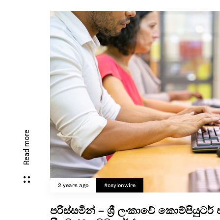
Read more
2 years ago
#ceylonwire
පරිස්සමින් – ශ්‍රී ලංකාවේ කොම්පියුටර