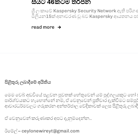
සීයට 46කටම තර්ජන
ශ්‍රී ලංකාවේ Kaspersky Security Network ඇති පරිගණ
මිලියන15ක් අනාවරණ වූ බව Kaspersky ආයතනය පව
read more
පිළිතුරු ලබාදීමේ අයිතිය
මෙම වෙබ් අඩවියේ පළවන පුවතක් හේතුවෙන් යම් පුද්ගලයකුට හෝ පා
පාර්ශ්වයකට හැඟෙන්නේ නම්, ඒ වෙනුවෙන් ප්‍රතිචාර දැක්වීමට සම්පූර
ආචාරධර්මවලට ගරුකරන අන්තර්ජාල වේදිකාවක් ලෙස පිළිතුරු ලබාදී
ඒ වෙනුවෙන් කරුණාකර අපට දැනුම්දෙන්න..
ඊමේල් – ceylonewireyt@gmail.com