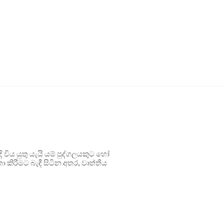
ිය යුතු යැයි යම් පුද්ගලයකුට හෝ
 කිරීමට බැඳී සිටින අතර, වෘත්තීය