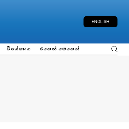
ENGLISH
විශේෂාංග
එහෙන් මෙහෙන්