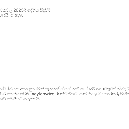
කවල 2023 දී දේශීය සිදුවීම්
සයි. ඒ අනුව
ර්ශ්වයක අපහසුතාවක් පැනනගින්නේ නම් හෝ යම් තොරතුරක් නිවැරදි ව
්ණ අයිතිය පවතී. ceylonwire.lk නිරන්තරයෙන් නිවැරදි තොරතුරු වාර්තා
මේ අයිතියට ගරුකරයි.