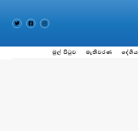
Type and hit enter
මුල් පිටුව
මැතිවරණ
දේශී