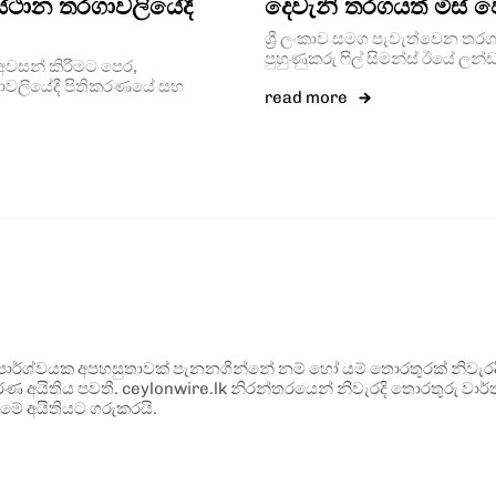
ස්ථාන තරගාවලියේදී
දෙවැනි තරගයත් මිස් ව
ශ්‍රී ලංකාව සමග පැවැත්වෙන තරග
පුහුණුකරු ෆිල් සිමන්ස් ඊයේ ලන්
 අවසන් කිරීමට පෙර,
ගාවලියේදී පිතිකරණයේ සහ
read more
ර්ශ්වයක අපහසුතාවක් පැනනගින්නේ නම් හෝ යම් තොරතුරක් නිවැරදි ව
්ණ අයිතිය පවතී. ceylonwire.lk නිරන්තරයෙන් නිවැරදි තොරතුරු වාර්තා
මේ අයිතියට ගරුකරයි.