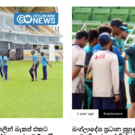
1 year ago
#ceylonwire
ලින් බැකප් එකට
බංග්ලාදේශ ප්‍රධාන පු