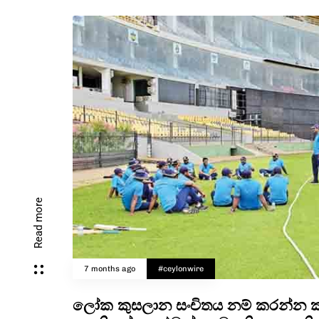
Read more
7 months ago
#ceylonwire
ලෝක කුසලාන සංචිතය නම් කරන්න ක