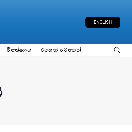
ENGLISH
විශේෂාංග
එහෙන් මෙහෙන්
ය