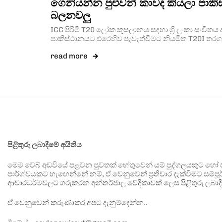
ගෙනියන්න පුළුවන් කාවද කියලා පාකි
බලනවලු
ICC පිරිමි T20 ලෝක කුසලානය සඳහා ශ්‍රී ලංකා සංචිතය
පාකිස්ථානයට එරෙහිව පැවැත්වීමට නියමිත T20I තර
read more
පිළිතුරු ලබාදීමේ අයිතිය
මෙම වෙබ් අඩවියේ පළවන පුවතක් හේතුවෙන් යම් පුද්ගලයකුට හෝ පා
පාර්ශ්වයකට හැඟෙන්නේ නම්, ඒ වෙනුවෙන් ප්‍රතිචාර දැක්වීමට සම්පූර
ආචාරධර්මවලට ගරුකරන අන්තර්ජාල වේදිකාවක් ලෙස පිළිතුරු ලබාදී
ඒ වෙනුවෙන් කරුණාකර අපට දැනුම්දෙන්න..