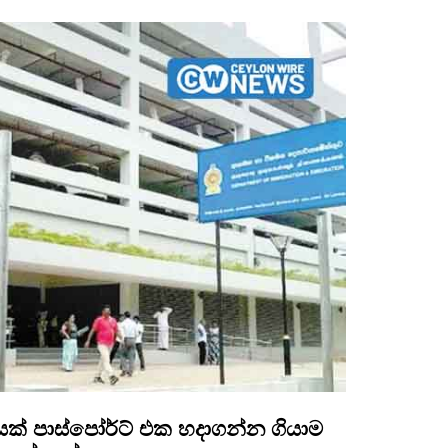
රීඩකයෙක් පාස්පෝර්ට් එක හදාගන්න ගියාම