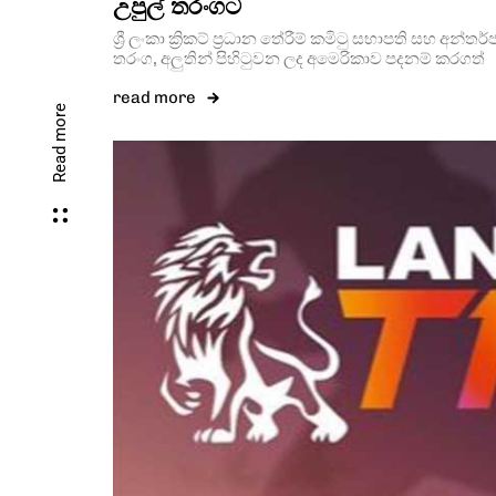
උපුල් තරංගට
ශ්‍රී ලංකා ක්‍රිකට් ප්‍රධාන තේරීම් කමිටු සභාපති සහ අන්තර්ජා
තරංග, අලුතින් පිහිටුවන ලද අමෙරිකාව පදනම් කරගත්
read more
Read more