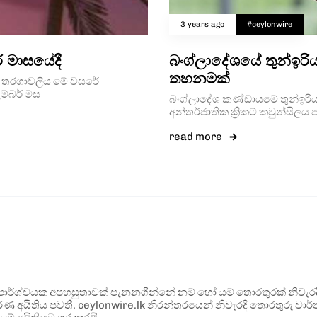
3 years ago
#ceylonwire
් මාසයේදී
බංග්ලාදේශයේ තුන්ඉරිය
තහනමක්
කට් තරගාවලිය මේ වසරේ
ම්බර් මස
බංග්ලාදේශ කණ්ඩායමේ තුන්ඉරියව්
අන්තර්ජාතික ක්‍රිකට් කවුන්සිල
read more
ර්ශ්වයක අපහසුතාවක් පැනනගින්නේ නම් හෝ යම් තොරතුරක් නිවැරදි ව
්ණ අයිතිය පවතී. ceylonwire.lk නිරන්තරයෙන් නිවැරදි තොරතුරු වාර්තා