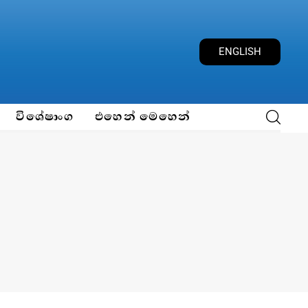
ENGLISH
විශේෂාංග
එහෙන් මෙහෙන්