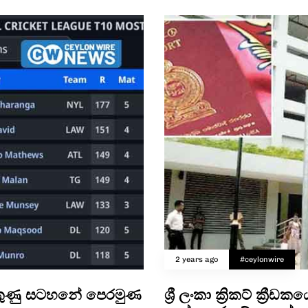
2 years ago
#ceylonwire
ලකුණු සටහනේ පෙරමුණ
ශ්‍රී ලංකා ක්‍රිකට් ක්‍