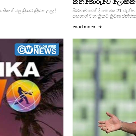
කන්තොරුවේ ලොක්කා ස
තික හිටපු ක්‍රිකට් ක්‍රීඩක උපුල්
සිම්බාබ්වේහි දී මේ මස 21 වැනි
සහභාගි වන ක්‍රිකට් ක්‍රීඩක ජනි
read more