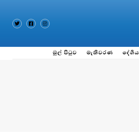
Type and hit enter
මුල් පිටුව
මැතිවරණ
දේශී