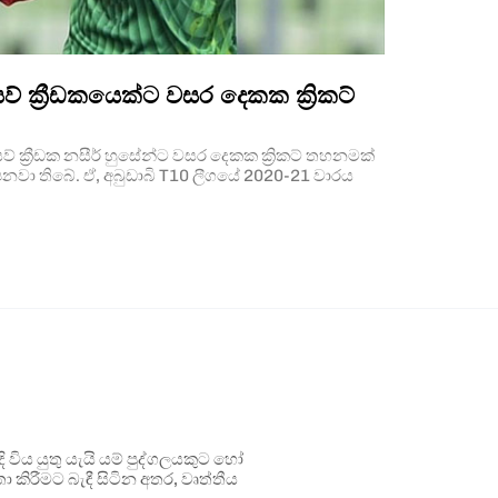
ව් ක්‍රීඩකයෙක්ට වසර දෙකක ක්‍රිකට්
 ක්‍රීඩක නසීර් හුසේන්ට වසර දෙකක ක්‍රිකට් තහනමක්
ය පනවා තිබේ. ඒ, අබුඩාබි T10 ලීගයේ 2020-21 වාරය
ිය යුතු යැයි යම් පුද්ගලයකුට හෝ
 කිරීමට බැඳී සිටින අතර, වෘත්තීය