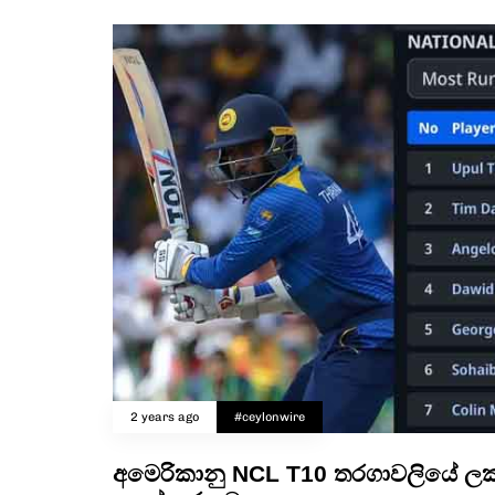
2 years ago
#ceylonwire
අමෙරිකානු NCL T10 තරගාවලියේ 