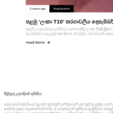
2 years ago
#ceylonwire
පළමු ‘ලංකා T10’ තරගාවලිය දෙසැම්බර
පසුගිය වසරේ පැවැත්වීමට නොහැකිවූ ලංකා T10 ක්‍රි
පැවත්වීමට සැලසුම් කර තිබේ. ඒ අනුව, මේ වසරේ දෙසැ
read more
පිළිතුරු ලබාදීමේ අයිතිය
මෙම වෙබ් අඩවියේ පළවන පුවතක් හේතුවෙන් යම් පුද්ගලයකුට හෝ පා
පාර්ශ්වයකට හැඟෙන්නේ නම්, ඒ වෙනුවෙන් ප්‍රතිචාර දැක්වීමට සම්පූර