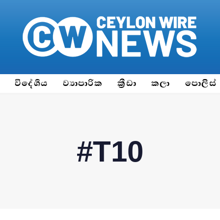
ය
විදේශීය
ව්‍යාපාරික
ක්‍රීඩා
කලා
පොලිස්
#T10