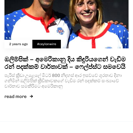
2 years ago
#ceylonwire
ඔලිම්පික් – අමෙරිකානු දිය කිඳුරියගෙන් වැඩිම
රන් පදක්කම් වාර්තාවක් – ෆෙල්ප්ස්ට සමවෙයි
පැරිස් ක්‍රීඩා උළෙලේ මීටර් 800 නිදහස් ආර ඉසව්වේ ශූරතාව දිනා
ගනිමින් ඔලිම්පික් ක්‍රීඩිකාවකගේ වැඩිම රන් පදක්කම් සංඛ්‍යාවේ
වාර්තාව සමකිරීමට අමෙරිකානු
read more