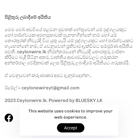
පිළිතුරු ලබාදීමේ අයිතිය
මෙම වෙබ් අඩවියේ පළවන පුවතක් හේතුවෙන් යම් පුද්ගලයකුට
හෝ පාර්ශ්වයක අපහසුතාවක් පැනනගින්නේ නම් හෝ යම්
තොරතුරක් නිවැරදි විය යුතු යැයි යම් පුද්ගලයකුට හෝ පාර්ශ්වයකට
හැඟෙන්නේ නම්, ඒ වෙනුවෙන් ප්‍රතිචාර දැක්වීමට සම්පූර්ණ අයිතිය
පවතී. ceylonwire.lk නිරන්තරයෙන් නිවැරදි තොරතුරු වාර්තා
කිරීමට බැඳී සිටින අතර, වෘත්තීය ආචාරධර්මවලට ගරුකරන
අන්තර්ජාල වේදිකාවක් ලෙස පිළිතුරු ලබාදීමේ අයිතියට ගරුකරයි.
ඒ වෙනුවෙන් කරුණාකර අපට දැනුම්දෙන්න..
ඊමේල් – ceylonewireyt@gmail.com
2023 Ceylonwire.lk. Powered by BLUESKY.LK
This website uses cookies to improve your
web experience.
Accept