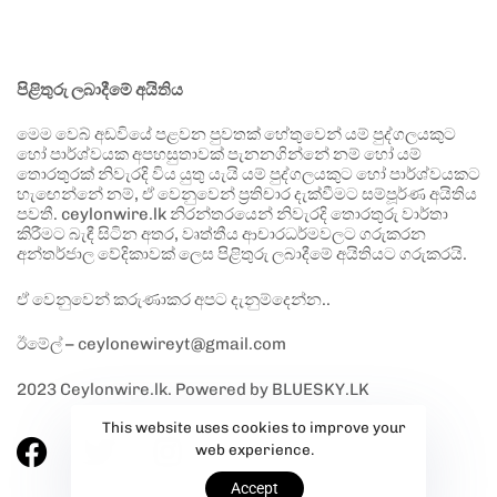
පිළිතුරු ලබාදීමේ අයිතිය
මෙම වෙබ් අඩවියේ පළවන පුවතක් හේතුවෙන් යම් පුද්ගලයකුට
හෝ පාර්ශ්වයක අපහසුතාවක් පැනනගින්නේ නම් හෝ යම්
තොරතුරක් නිවැරදි විය යුතු යැයි යම් පුද්ගලයකුට හෝ පාර්ශ්වයකට
හැඟෙන්නේ නම්, ඒ වෙනුවෙන් ප්‍රතිචාර දැක්වීමට සම්පූර්ණ අයිතිය
පවතී. ceylonwire.lk නිරන්තරයෙන් නිවැරදි තොරතුරු වාර්තා
කිරීමට බැඳී සිටින අතර, වෘත්තීය ආචාරධර්මවලට ගරුකරන
අන්තර්ජාල වේදිකාවක් ලෙස පිළිතුරු ලබාදීමේ අයිතියට ගරුකරයි.
ඒ වෙනුවෙන් කරුණාකර අපට දැනුම්දෙන්න..
ඊමේල් – ceylonewireyt@gmail.com
2023 Ceylonwire.lk. Powered by BLUESKY.LK
This website uses cookies to improve your
web experience.
Accept