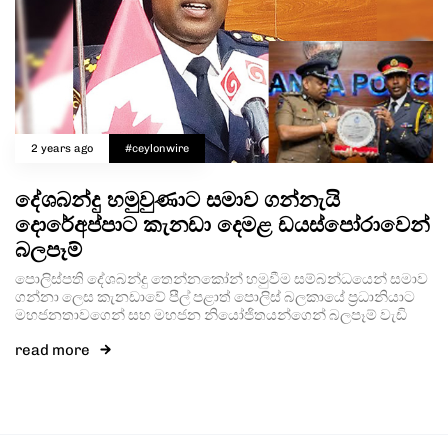
2 years ago
#ceylonwire
දේශබන්දු හමුවුණාට සමාව ගන්නැයි
දොරේඅප්පාට කැනඩා දෙමළ ඩයස්පෝරාවෙන්
බලපෑම්
පොලිස්පති දේශබන්දු තෙන්නකෝන් හමුවීම සම්බන්ධයෙන් සමාව
ගන්නා ලෙස කැනඩාවේ පීල් පළාත් පොලිස් බලකායේ ප්‍රධානියාට
මහජනතාවගෙන් සහ මහජන නියෝජිතයන්ගෙන් බලපෑම් වැඩි
read more