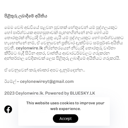
පිළිතුරු ලබාදීමේ අයිතිය
මෙම වෙබ් අඩවියේ පළවන පුවතක් හේතුවෙන් යම් පුද්ගලයකුට
හෝ පාර්ශ්වයක අපහසුතාවක් පැනනගින්නේ නම් හෝ යම්
තොරතුරක් නිවැරදි විය යුතු යැයි යම් පුද්ගලයකුට හෝ පාර්ශ්වයකට
හැඟෙන්නේ නම්, ඒ වෙනුවෙන් ප්‍රතිචාර දැක්වීමට සම්පූර්ණ අයිතිය
පවතී. ceylonwire.lk නිරන්තරයෙන් නිවැරදි තොරතුරු වාර්තා
කිරීමට බැඳී සිටින අතර, වෘත්තීය ආචාරධර්මවලට ගරුකරන
අන්තර්ජාල වේදිකාවක් ලෙස පිළිතුරු ලබාදීමේ අයිතියට ගරුකරයි.
ඒ වෙනුවෙන් කරුණාකර අපට දැනුම්දෙන්න..
ඊමේල් – ceylonewireyt@gmail.com
2023 Ceylonwire.lk. Powered by BLUESKY.LK
This website uses cookies to improve your
web experience.
Accept