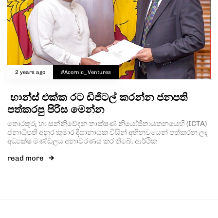
2 years ago
#Acornic_Ventures
හාන්ස් එක්ක රට ඩිජිටල් කරන්න ජනපති
පත්කරපු පිරිස මෙන්න
තොරතුරු හා සන්නිවේදන තාක්ෂණ නියෝජිතායතනයෙහි (ICTA)
ජනාධිපති අනුර කුමාර දිසානායක විසින් අභිනවයෙන් පත්කරන ලද
අධ්‍යක්ෂ මණ්ඩලය අනාවරණය කර තිබේ. ආර්ථික
read more