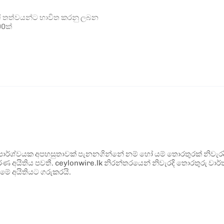
ෝගී තත්වයන්ට භාවිත කරනු ලබන
00ක්
ර්ශ්වයක අපහසුතාවක් පැනනගින්නේ නම් හෝ යම් තොරතුරක් නිවැරදි ව
්ණ අයිතිය පවතී. ceylonwire.lk නිරන්තරයෙන් නිවැරදි තොරතුරු වාර්තා
මේ අයිතියට ගරුකරයි.