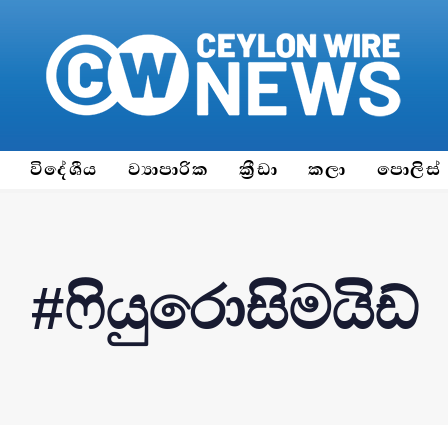
ය
විදේශීය
ව්‍යාපාරික
ක්‍රීඩා
කලා
පොලිස්
#ෆියුරොසිමයිඩ්