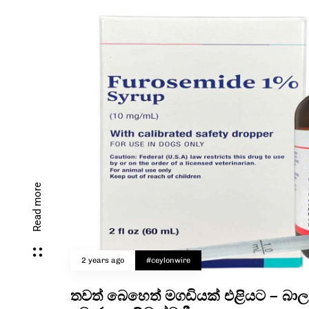
Read more
2 years ago
#ceylonwire
තවත් බෙහෙත් මගඩියක් එළියට – බාල