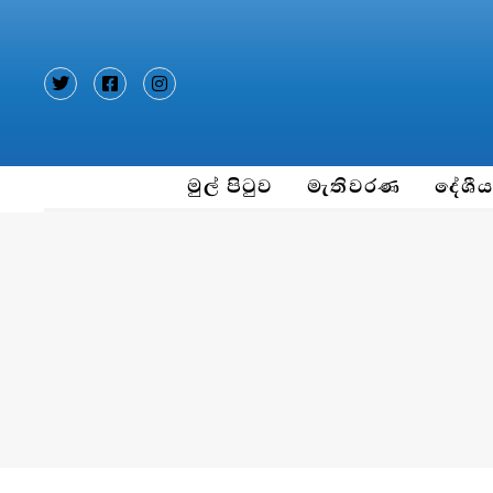
Type and hit enter
මුල් පිටුව
මැතිවරණ
දේශී