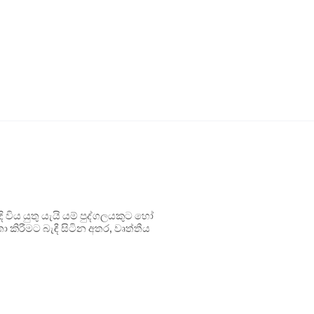
ිය යුතු යැයි යම් පුද්ගලයකුට හෝ
 කිරීමට බැඳී සිටින අතර, වෘත්තීය