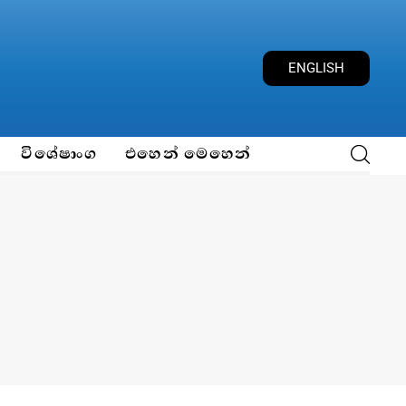
ENGLISH
විශේෂාංග
එහෙන් මෙහෙන්