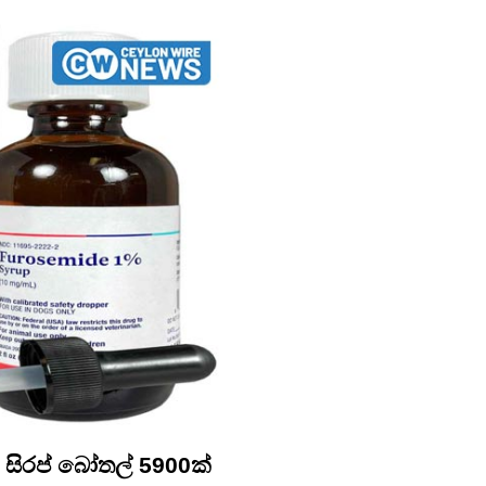
 සිරප් බෝතල් 5900ක්