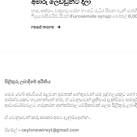
අමාරු ලෙඩ්ඩුන්ට දීලා
හෘද, අක්මා, වකුගඩු රෝග හා අධි රුධිර පීඩන වැනි ර
ෆියුරොසිමයිඩ් සිරප් (Furosemide syrup) බෝතල් 6,0
read more
පිළිතුරු ලබාදීමේ අයිතිය
මෙම වෙබ් අඩවියේ පළවන පුවතක් හේතුවෙන් යම් පුද්ගලයකුට හෝ පා
පාර්ශ්වයකට හැඟෙන්නේ නම්, ඒ වෙනුවෙන් ප්‍රතිචාර දැක්වීමට සම්පූර
ආචාරධර්මවලට ගරුකරන අන්තර්ජාල වේදිකාවක් ලෙස පිළිතුරු ලබාදී
ඒ වෙනුවෙන් කරුණාකර අපට දැනුම්දෙන්න..
ඊමේල් – ceylonewireyt@gmail.com