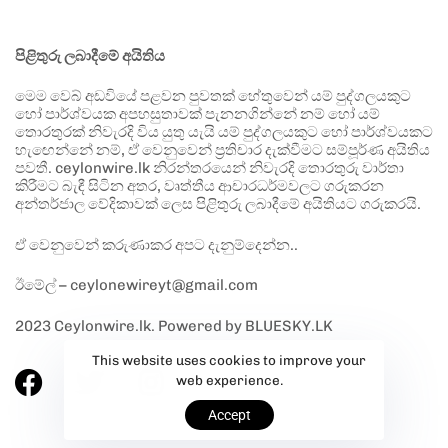
පිළිතුරු ලබාදීමේ අයිතිය
මෙම වෙබ් අඩවියේ පළවන පුවතක් හේතුවෙන් යම් පුද්ගලයකුට
හෝ පාර්ශ්වයක අපහසුතාවක් පැනනගින්නේ නම් හෝ යම්
තොරතුරක් නිවැරදි විය යුතු යැයි යම් පුද්ගලයකුට හෝ පාර්ශ්වයකට
හැඟෙන්නේ නම්, ඒ වෙනුවෙන් ප්‍රතිචාර දැක්වීමට සම්පූර්ණ අයිතිය
පවතී. ceylonwire.lk නිරන්තරයෙන් නිවැරදි තොරතුරු වාර්තා
කිරීමට බැඳී සිටින අතර, වෘත්තීය ආචාරධර්මවලට ගරුකරන
අන්තර්ජාල වේදිකාවක් ලෙස පිළිතුරු ලබාදීමේ අයිතියට ගරුකරයි.
ඒ වෙනුවෙන් කරුණාකර අපට දැනුම්දෙන්න..
ඊමේල් – ceylonewireyt@gmail.com
2023 Ceylonwire.lk. Powered by BLUESKY.LK
This website uses cookies to improve your
web experience.
Accept