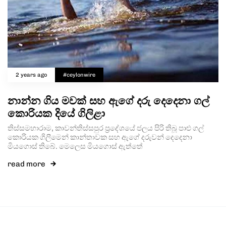
2 years ago
#ceylonwire
නාන්න ගිය මවක් සහ ඇගේ දරු දෙදෙනා ගල්
කොරියක දියේ ගිලිළා
තිස්සමහාරාම, කාවන්තිස්සපුර ප්‍රදේශයේ ජලය පිරි තිබූ පාළු ගල්
කොරියක ගිලීමෙන් කාන්තාවක සහ ඇගේ දරුවන් දෙදෙනා
මියගොස් තිබේ. මෙලෙස මියගොස් ඇත්තේ
read more