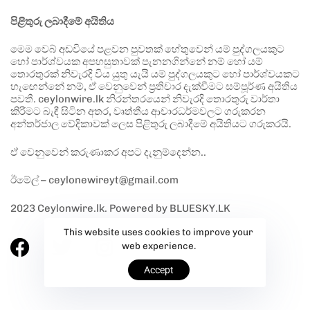
පිළිතුරු ලබාදීමේ අයිතිය
මෙම වෙබ් අඩවියේ පළවන පුවතක් හේතුවෙන් යම් පුද්ගලයකුට
හෝ පාර්ශ්වයක අපහසුතාවක් පැනනගින්නේ නම් හෝ යම්
තොරතුරක් නිවැරදි විය යුතු යැයි යම් පුද්ගලයකුට හෝ පාර්ශ්වයකට
හැඟෙන්නේ නම්, ඒ වෙනුවෙන් ප්‍රතිචාර දැක්වීමට සම්පූර්ණ අයිතිය
පවතී. ceylonwire.lk නිරන්තරයෙන් නිවැරදි තොරතුරු වාර්තා
කිරීමට බැඳී සිටින අතර, වෘත්තීය ආචාරධර්මවලට ගරුකරන
අන්තර්ජාල වේදිකාවක් ලෙස පිළිතුරු ලබාදීමේ අයිතියට ගරුකරයි.
ඒ වෙනුවෙන් කරුණාකර අපට දැනුම්දෙන්න..
ඊමේල් – ceylonewireyt@gmail.com
2023 Ceylonwire.lk. Powered by BLUESKY.LK
This website uses cookies to improve your
web experience.
Accept