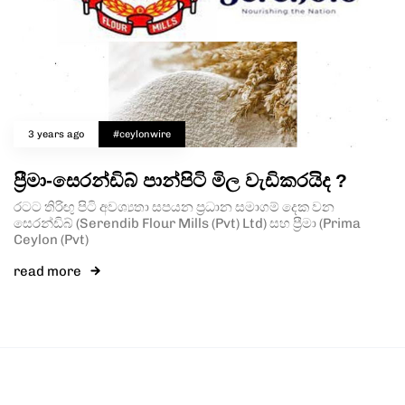
3 years ago
#ceylonwire
ප්‍රීමා-සෙරන්ඩිබ් පාන්පිටි මිල වැඩිකරයිද ?
රටට තිරිඟු පිටි අවශ්‍යතා සපයන ප්‍රධාන සමාගම් දෙක වන
සෙරන්ඩිබ් (Serendib Flour Mills (Pvt) Ltd) සහ ප්‍රීමා (Prima
Ceylon (Pvt)
read more