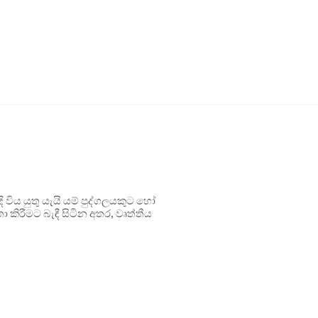
ිය යුතු යැයි යම් පුද්ගලයකුට හෝ
 කිරීමට බැඳී සිටින අතර, වෘත්තීය