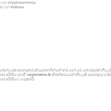
වූ සහ cryptocurrency
ුවක වන Kabosu
ර්ශ්වයක අපහසුතාවක් පැනනගින්නේ නම් හෝ යම් තොරතුරක් නිවැරදි ව
්ණ අයිතිය පවතී. ceylonwire.lk නිරන්තරයෙන් නිවැරදි තොරතුරු වාර්තා
මේ අයිතියට ගරුකරයි.