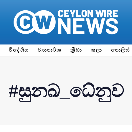
ය
විදේශීය
ව්‍යාපාරික
ක්‍රීඩා
කලා
පොලිස්
#සුනඛ_ධේනුව