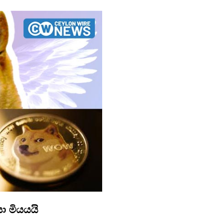
ා මියයයි