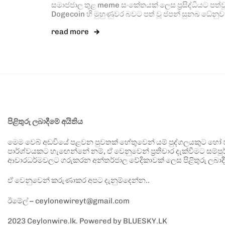
සමාජජාල තුළ meme සංකේතයක් ලෙස ප්‍රසිද්ධියට පත්
Dogecoin හි මුහුණුවර බවට පත් වූ ජපන් සුනඛ ධේන
read more
පිළිතුරු ලබාදීමේ අයිතිය
මෙම වෙබ් අඩවියේ පළවන පුවතක් හේතුවෙන් යම් පුද්ගලයකුට හෝ පා
පාර්ශ්වයකට හැඟෙන්නේ නම්, ඒ වෙනුවෙන් ප්‍රතිචාර දැක්වීමට සම්පූර
ආචාරධර්මවලට ගරුකරන අන්තර්ජාල වේදිකාවක් ලෙස පිළිතුරු ලබාදී
ඒ වෙනුවෙන් කරුණාකර අපට දැනුම්දෙන්න..
ඊමේල් – ceylonewireyt@gmail.com
2023 Ceylonwire.lk. Powered by BLUESKY.LK