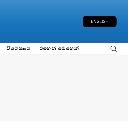
ENGLISH
විශේෂාංග
එහෙන් මෙහෙන්