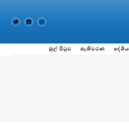
Type and hit enter
මුල් පිටුව
මැතිවරණ
දේශී