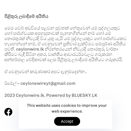
පිළිතුරු ලබාදීමේ අයිතිය
මෙම වෙබ් අඩවියේ පළවන පුවතක් හේතුවෙන් යම් පුද්ගලයකුට
හෝ පාර්ශ්වයක අපහසුතාවක් පැනනගින්නේ නම් හෝ යම්
තොරතුරක් නිවැරදි විය යුතු යැයි යම් පුද්ගලයකුට හෝ පාර්ශ්වයකට
හැඟෙන්නේ නම්, ඒ වෙනුවෙන් ප්‍රතිචාර දැක්වීමට සම්පූර්ණ අයිතිය
පවතී. ceylonwire.lk නිරන්තරයෙන් නිවැරදි තොරතුරු වාර්තා
කිරීමට බැඳී සිටින අතර, වෘත්තීය ආචාරධර්මවලට ගරුකරන
අන්තර්ජාල වේදිකාවක් ලෙස පිළිතුරු ලබාදීමේ අයිතියට ගරුකරයි.
ඒ වෙනුවෙන් කරුණාකර අපට දැනුම්දෙන්න..
ඊමේල් – ceylonewireyt@gmail.com
2023 Ceylonwire.lk. Powered by BLUESKY.LK
This website uses cookies to improve your
web experience.
Accept