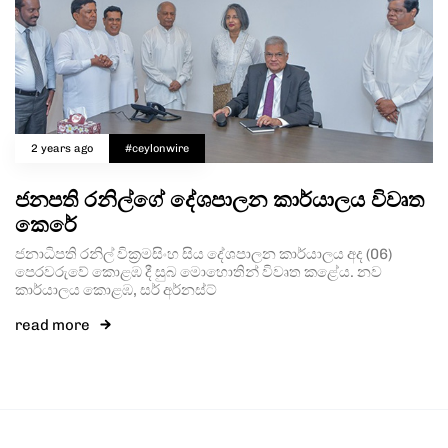
2 years ago
#ceylonwire
ජනපති රනිල්ගේ දේශපාලන කාර්යාලය විවෘත
කෙරේ
ජනාධිපති රනිල් වික්‍රමසිංහ සිය දේශපාලන කාර්යාලය අද (06)
පෙරවරුවේ කොළඹ දී සුබ මොහොතින් විවෘත කළේය. නව
කාර්යාලය කොළඹ, සර් අර්නස්ට්
read more