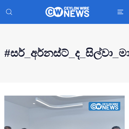
To
nav
#සර්_අර්නස්ට්_ද_සිල්වා_
Type and hit enter