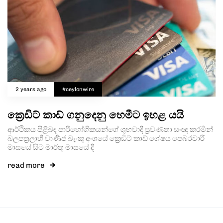
2 years ago
#ceylonwire
ක්‍රෙඩිට් කාඩ් ගනුදෙනු හෙමීට ඉහළ යයි
ආර්ථිකය පිළිබඳ පාරිභෝගිකයන්ගේ ශුභවාදී ප්‍රවණතා සංඥා කරමින්
බලපත්‍රලාභී වාණිජ බැංකු අංශයේ ක්‍රෙඩිට් කාඩ් ශේෂය පෙබරවාරි
මාසයේ සිට මාර්තු මාසයේ දී
read more