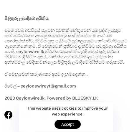
පිළිතුරු ලබාදීමේ අයිතිය
මෙම වෙබ් අඩවියේ පළවන පුවතක් හේතුවෙන් යම් පුද්ගලයකුට
හෝ පාර්ශ්වයක අපහසුතාවක් පැනනගින්නේ නම් හෝ යම්
තොරතුරක් නිවැරදි විය යුතු යැයි යම් පුද්ගලයකුට හෝ පාර්ශ්වයකට
හැඟෙන්නේ නම්, ඒ වෙනුවෙන් ප්‍රතිචාර දැක්වීමට සම්පූර්ණ අයිතිය
පවතී. ceylonwire.lk නිරන්තරයෙන් නිවැරදි තොරතුරු වාර්තා
කිරීමට බැඳී සිටින අතර, වෘත්තීය ආචාරධර්මවලට ගරුකරන
අන්තර්ජාල වේදිකාවක් ලෙස පිළිතුරු ලබාදීමේ අයිතියට ගරුකරයි.
ඒ වෙනුවෙන් කරුණාකර අපට දැනුම්දෙන්න..
ඊමේල් – ceylonewireyt@gmail.com
2023 Ceylonwire.lk. Powered by BLUESKY.LK
This website uses cookies to improve your
web experience.
Accept