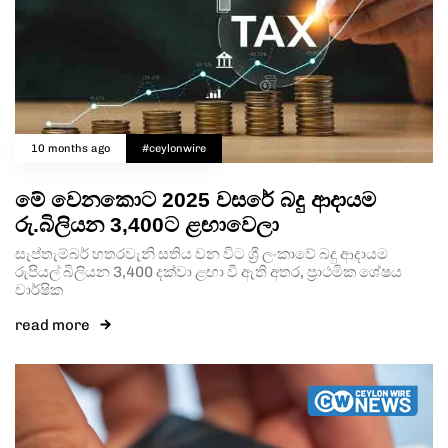
10 months ago
#ceylonwire
මේ වෙනකොට 2025 වසරේ බදු ආදායම
රු.බිලියන 3,400ට ළඟාවෙලා
සැප්තැම්බර් හතරවැනි සතිය වන විට ශ්‍රී ලංකාවේ බදු ආදායම
රුපියල් බිලියන 3,400 දක්වා ළඟා වී ඇති අතර, ප්‍රාථමික ශේෂය
වාර්ෂික
read more