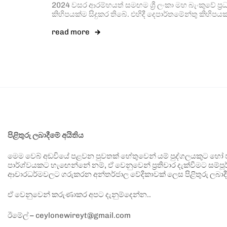
2024 වසර ආරම්භයත් සමඟම ශ්‍රී ලංකා මහ බැංකුවේ ප
කිහිපයක්ම සිදුකර තිබේ. එහිදී දෙපාර්තමේන්තු කිහිපයක
read more
පිළිතුරු ලබාදීමේ අයිතිය
මෙම වෙබ් අඩවියේ පළවන පුවතක් හේතුවෙන් යම් පුද්ගලයකුට හෝ පා
පාර්ශ්වයකට හැඟෙන්නේ නම්, ඒ වෙනුවෙන් ප්‍රතිචාර දැක්වීමට සම්පූර
ආචාරධර්මවලට ගරුකරන අන්තර්ජාල වේදිකාවක් ලෙස පිළිතුරු ලබාදී
ඒ වෙනුවෙන් කරුණාකර අපට දැනුම්දෙන්න..
ඊමේල් – ceylonewireyt@gmail.com