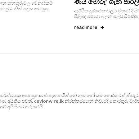
ණය මෝරු’ ගැන පාර්ලි
්‍රධාන තනතුරුවල වෙනස්කම්
ම ප්‍රධානීන් ලෙස කටයුතු
ආර්ථික දුෂ්කරතාවලට මුහුණ ද
පිළිබඳ සොයා බලන ලෙස විපක්ෂ නා
read more
ර්ශ්වයක අපහසුතාවක් පැනනගින්නේ නම් හෝ යම් තොරතුරක් නිවැරදි ව
්ණ අයිතිය පවතී. ceylonwire.lk නිරන්තරයෙන් නිවැරදි තොරතුරු වාර්තා
මේ අයිතියට ගරුකරයි.