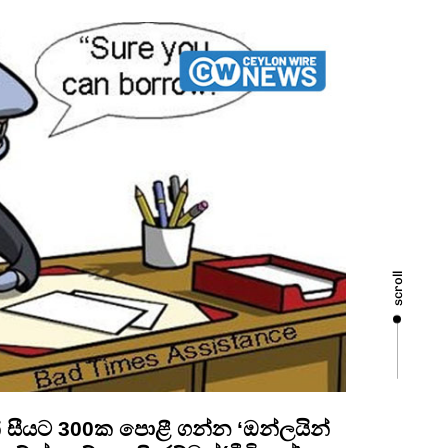
scroll
න් සීයට 300ක පොළී ගන්න ‘ඔන්ලයින්