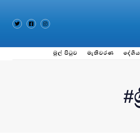
Type and hit enter
මුල් පිටුව
මැතිවරණ
දේශී
#