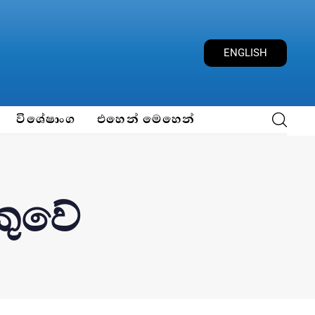
ENGLISH
විශේෂාංග
එහෙන් මෙහෙන්
ංකුවේ