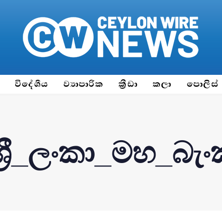
ය
විදේශීය
ව්‍යාපාරික
ක්‍රීඩා
කලා
පොලිස්
ශ්‍රී_ලංකා_මහ_බැ