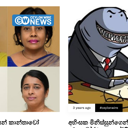
3 years ago
#ceylonwire
යෙන් කාන්තාවෝ
අහිංසක මිනිස්සුන්ගෙ