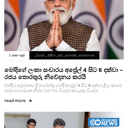
1 year ago
_විදේශ_රැකියා_සහ_සංචාරක_අමාත්‍යාංශය
මෝදිගේ ලංකා සංචාරය අප්‍රේල් 4 සිට 6 දක්වා –
රජය තොරතුරු නිවේදනය කරයි
ඉන්දීය අග්‍රාමාත්‍ය ශ්‍රී නරේන්ද්‍ර මෝදි අප්‍රේල් 4 සිට 6 දක්වා ශ්‍රී ලංකාවේ
රාජ්‍ය සංචාරයක නිරත වන බව විදේශ කටයුතු, විදේශ
read more