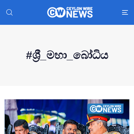
To
nav
#ශ්‍රී_මහා_බෝධිය