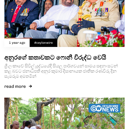
Type and hit enter
1 year ago
#ceylonwire
අනුරගේ කතාවකට ෆොනී විරුද්ධ වෙයි
ශ්‍රී ලංකාවේ සිවිල් යුද්ධයේදී සියලු පාර්ශවයන් සාමය සඳහා සටන්
කළ බවට ජනාධිපති අනුර කුමාර දිසානායක ජාතික රණවිරු දින
සැමරුම අමතමින්
read more