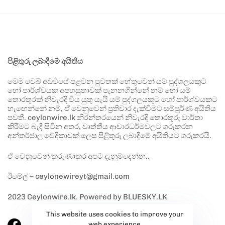
පිළිතුරු ලබාදීමේ අයිතිය
මෙම වෙබ් අඩවියේ පළවන පුවතක් හේතුවෙන් යම් පුද්ගලයකුට
හෝ පාර්ශ්වයක අපහසුතාවක් පැනනගින්නේ නම් හෝ යම්
තොරතුරක් නිවැරදි විය යුතු යැයි යම් පුද්ගලයකුට හෝ පාර්ශ්වයකට
හැඟෙන්නේ නම්, ඒ වෙනුවෙන් ප්‍රතිචාර දැක්වීමට සම්පූර්ණ අයිතිය
පවතී. ceylonwire.lk නිරන්තරයෙන් නිවැරදි තොරතුරු වාර්තා
කිරීමට බැඳී සිටින අතර, වෘත්තීය ආචාරධර්මවලට ගරුකරන
අන්තර්ජාල වේදිකාවක් ලෙස පිළිතුරු ලබාදීමේ අයිතියට ගරුකරයි.
ඒ වෙනුවෙන් කරුණාකර අපට දැනුම්දෙන්න..
ඊමේල් – ceylonewireyt@gmail.com
2023 Ceylonwire.lk. Powered by BLUESKY.LK
This website uses cookies to improve your
web experience.