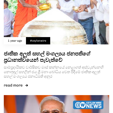
1 year ago
#ceylonwire
ජාතික අලුත් සහල් මංගල්‍යය ජනපතිගේ
ප්‍රධානත්වයෙන් පැවැත්වේ
සාම්ප්‍රදායිකව වාර්ෂිකව මාස් කන්නයේ නෙළාගත් අස්වැන්නෙහි
නොඉඳුල් සහලින් ජය ශ්‍රී මහා බෝධිය වෙත පිදීමේ ජාතික අලුත්
සහල් මංගල්‍යය ජනාධිපති අනුර
read more