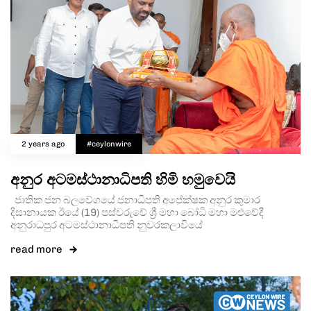
2 years ago
#ceylonwire
අනුර අටමස්ථානාධිපති හිමි හමුවෙයි
ජාතික ජන බලවේගයේ ජනාධිපති අපේක්ෂක අනුර කුමාර
දිසානායක ඊයේ (19) පස්වරුවේ ශ්‍රී මහා බෝධි මහා මළුවේදී
අනුරාධපුර අටමස්ථානාධිපති නුවරකලාවියේ
read more