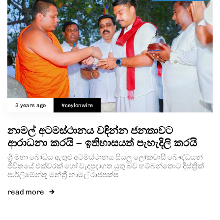
3 years ago
#ceylonwire
නාමල් අටමස්ථානය වඳින්න ජනතාවට
ආරාධනා කරයි – ඉතිහාසයත් පැහැදිලි කරයි
ශ්‍රී මහා බෝධිය ඇතුළු අටමස්ථානය සියලු ලෝකවාසී බෞද්ධයන්
ජීවිතයේ එක්වරක් හෝ වැදපුදාගත යුතු බව හම්බන්තොට දිස්ත්‍රික්
පාර්ලිමේන්තු මන්ත්‍රී නාමල් රාජපක්ෂ
read more