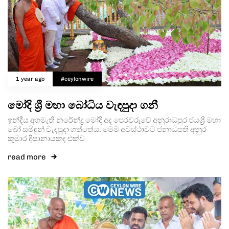
1 year ago
#ceylonwire
මෝදි ශ්‍රී මහා බෝධිය වැඳපුදා ගනී
ඉන්දීය අගමැති නරේන්ද්‍ර මෝදි අද පෙරවරුවේ අනුරාධපුර ජයශ්‍රී මහා
බෝ සමිඳුන් වැඳපුදා ගත්තේය. මෙම අවස්ථාවට ජනාධිපති අනුර
කුමාර දිසානායකද එක්ව
read more