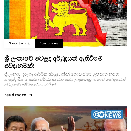
3 months ago
#ceylonwire
ශ්‍රී ලංකාවේ වෙළඳ අර්බුදයක් ඇතිවීමේ
අවදානමක්!
ශ්‍රී ලංකාව දරුණු ආර්ථික අර්බුදයකින් ගොඩ ඒමට උත්සාහ කරන
නමුත්, චීනය සමඟ වර්ධනය වන වෙළඳ අසමතුලිතතාව හේතුවෙන්
අවදානම් නිර්මාණය වෙමින්
read more