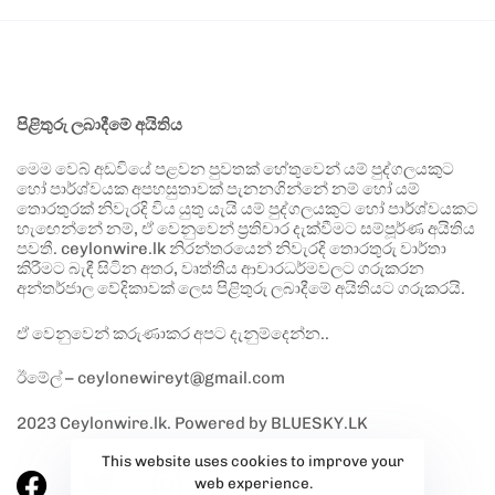
පිළිතුරු ලබාදීමේ අයිතිය
මෙම වෙබ් අඩවියේ පළවන පුවතක් හේතුවෙන් යම් පුද්ගලයකුට
හෝ පාර්ශ්වයක අපහසුතාවක් පැනනගින්නේ නම් හෝ යම්
තොරතුරක් නිවැරදි විය යුතු යැයි යම් පුද්ගලයකුට හෝ පාර්ශ්වයකට
හැඟෙන්නේ නම්, ඒ වෙනුවෙන් ප්‍රතිචාර දැක්වීමට සම්පූර්ණ අයිතිය
පවතී. ceylonwire.lk නිරන්තරයෙන් නිවැරදි තොරතුරු වාර්තා
කිරීමට බැඳී සිටින අතර, වෘත්තීය ආචාරධර්මවලට ගරුකරන
අන්තර්ජාල වේදිකාවක් ලෙස පිළිතුරු ලබාදීමේ අයිතියට ගරුකරයි.
ඒ වෙනුවෙන් කරුණාකර අපට දැනුම්දෙන්න..
ඊමේල් – ceylonewireyt@gmail.com
2023 Ceylonwire.lk. Powered by BLUESKY.LK
This website uses cookies to improve your
web experience.