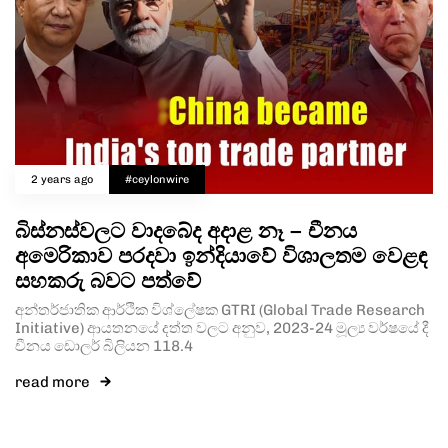
2 years ago
#ceylonwire
බිස්නස්වලට වාදබේද අදාළ නෑ – චීනය
අමෙරිකාව පරදවා ඉන්දියාවේ විශාලතම වෙළඳ
සහකරු බවට පත්වේ
අන්තර්ජාතික ආර්ථික විශ්ලේෂක GTRI (Global Trade Research
Initiative) ආයතනයේ දත්ත වලට අනුව, 2023-24 මූල්‍ය වර්ෂයේ දී
චීනය ඩොලර් බිලියන 118.4
read more