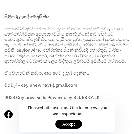
පිළිතුරු ලබාදීමේ අයිතිය
මෙම වෙබ් අඩවියේ පළවන පුවතක් හේතුවෙන් යම් පුද්ගලයකුට
හෝ පාර්ශ්වයක අපහසුතාවක් පැනනගින්නේ නම් හෝ යම්
තොරතුරක් නිවැරදි විය යුතු යැයි යම් පුද්ගලයකුට හෝ පාර්ශ්වයකට
හැඟෙන්නේ නම්, ඒ වෙනුවෙන් ප්‍රතිචාර දැක්වීමට සම්පූර්ණ අයිතිය
පවතී. ceylonwire.lk නිරන්තරයෙන් නිවැරදි තොරතුරු වාර්තා
කිරීමට බැඳී සිටින අතර, වෘත්තීය ආචාරධර්මවලට ගරුකරන
අන්තර්ජාල වේදිකාවක් ලෙස පිළිතුරු ලබාදීමේ අයිතියට ගරුකරයි.
ඒ වෙනුවෙන් කරුණාකර අපට දැනුම්දෙන්න..
ඊමේල් – ceylonewireyt@gmail.com
2023 Ceylonwire.lk. Powered by BLUESKY.LK
This website uses cookies to improve your
web experience.
Accept