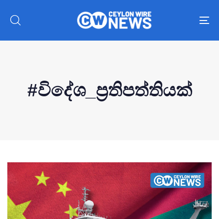
To
nav
#විදේශ_ප්‍රතිපත්තියක්
Type and hit enter