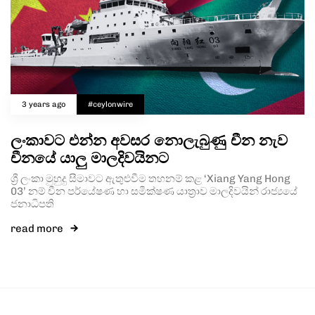
3 years ago
#ceylonwire
ලංකාවට එන්න අවසර නොලැබුණු චීන නැව
චීනයේ යාලු මාලදිවයිනට
ශ්‍රී ලංකා මුහුදු සීමාවට ඇතුළුවීම තහනම් කළ ‘Xiang Yang Hong
03’ නම් චීන පර්යේෂණ හා සමීක්ෂණ යාත්‍රාව මාලදිවයින් රාජ්‍යයේ
ජනාධිපති
read more