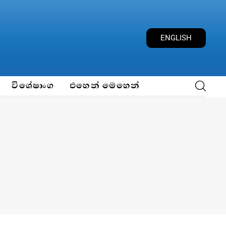
ENGLISH
විශේෂාංග
එහෙන් මෙහෙන්