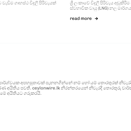
වැඩිම ගෘහස්ථ විදුලි පිරිවැයක්
ශ්‍රී ලංකාවේ විදුලි පිරිවැය අඩුක
ස්වභාවික වායු (LNG) නල මාර්ග
read more
ර්ශ්වයක අපහසුතාවක් පැනනගින්නේ නම් හෝ යම් තොරතුරක් නිවැරදි ව
්ණ අයිතිය පවතී. ceylonwire.lk නිරන්තරයෙන් නිවැරදි තොරතුරු වාර්තා
මේ අයිතියට ගරුකරයි.