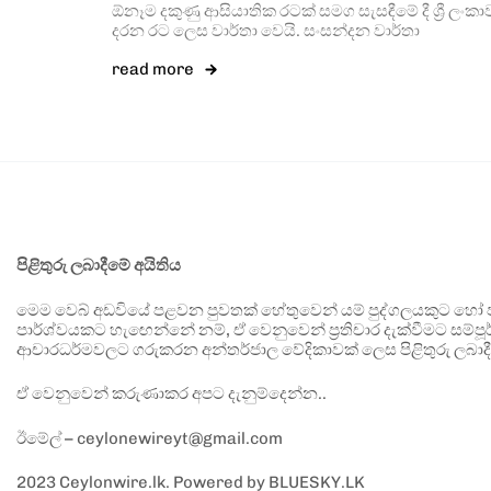
ඕනෑම දකුණු ආසියාතික රටක් සමග සැසඳීමේ දී ශ්‍රී ලංකාව 
දරන රට ලෙස වාර්තා වෙයි. සංසන්දන වාර්තා
read more
පිළිතුරු ලබාදීමේ අයිතිය
මෙම වෙබ් අඩවියේ පළවන පුවතක් හේතුවෙන් යම් පුද්ගලයකුට හෝ පා
පාර්ශ්වයකට හැඟෙන්නේ නම්, ඒ වෙනුවෙන් ප්‍රතිචාර දැක්වීමට සම්පූර
ආචාරධර්මවලට ගරුකරන අන්තර්ජාල වේදිකාවක් ලෙස පිළිතුරු ලබාදී
ඒ වෙනුවෙන් කරුණාකර අපට දැනුම්දෙන්න..
ඊමේල් – ceylonewireyt@gmail.com
2023 Ceylonwire.lk. Powered by BLUESKY.LK