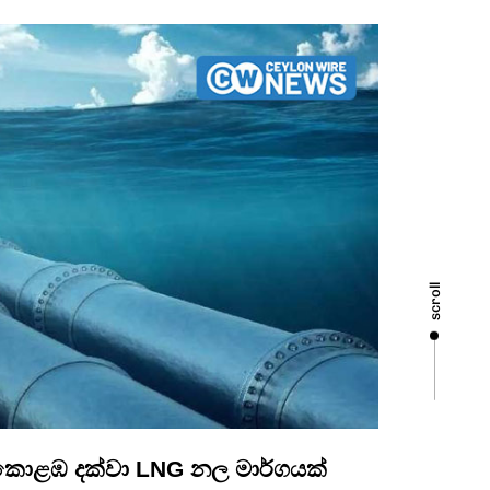
scroll
 කොළඹ දක්වා LNG නල මාර්ගයක්