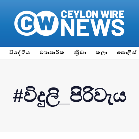
ය
විදේශීය
ව්‍යාපාරික
ක්‍රීඩා
කලා
පොලිස්
#විදුලි_පිරිවැය