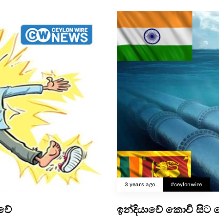
3 years ago
#ceylonwire
ාවේ
ඉන්දියාවේ කොචි සිට