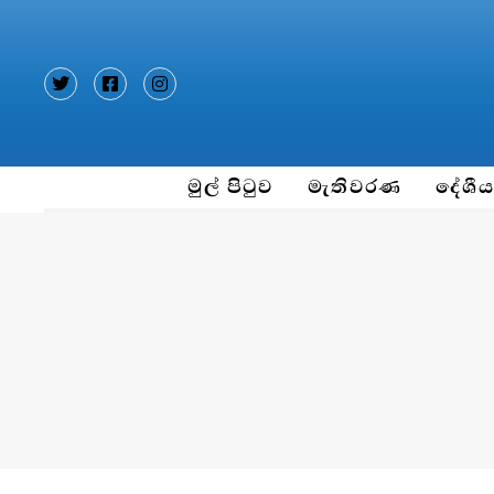
Type and hit enter
මුල් පිටුව
මැතිවරණ
දේශී