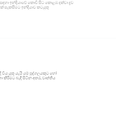
ිරීම සඳහා ඉන්දියාවේ කොචි සිට කොළඹ දක්වා ද්‍රව
යක් සැකසීමට ඉන්දියාව කටයුතු
ිය යුතු යැයි යම් පුද්ගලයකුට හෝ
 කිරීමට බැඳී සිටින අතර, වෘත්තීය