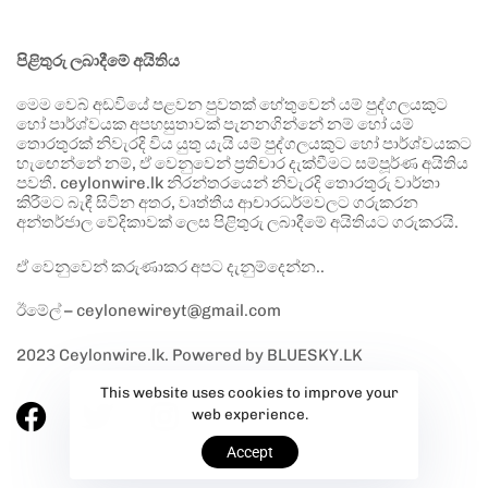
පිළිතුරු ලබාදීමේ අයිතිය
මෙම වෙබ් අඩවියේ පළවන පුවතක් හේතුවෙන් යම් පුද්ගලයකුට
හෝ පාර්ශ්වයක අපහසුතාවක් පැනනගින්නේ නම් හෝ යම්
තොරතුරක් නිවැරදි විය යුතු යැයි යම් පුද්ගලයකුට හෝ පාර්ශ්වයකට
හැඟෙන්නේ නම්, ඒ වෙනුවෙන් ප්‍රතිචාර දැක්වීමට සම්පූර්ණ අයිතිය
පවතී. ceylonwire.lk නිරන්තරයෙන් නිවැරදි තොරතුරු වාර්තා
කිරීමට බැඳී සිටින අතර, වෘත්තීය ආචාරධර්මවලට ගරුකරන
අන්තර්ජාල වේදිකාවක් ලෙස පිළිතුරු ලබාදීමේ අයිතියට ගරුකරයි.
ඒ වෙනුවෙන් කරුණාකර අපට දැනුම්දෙන්න..
ඊමේල් – ceylonewireyt@gmail.com
2023 Ceylonwire.lk. Powered by BLUESKY.LK
This website uses cookies to improve your
web experience.
Accept