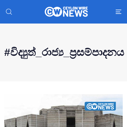
To
nav
#විද්‍යුත්_රාජ්‍ය_ප්‍රසම්පාදනය
Type and hit enter