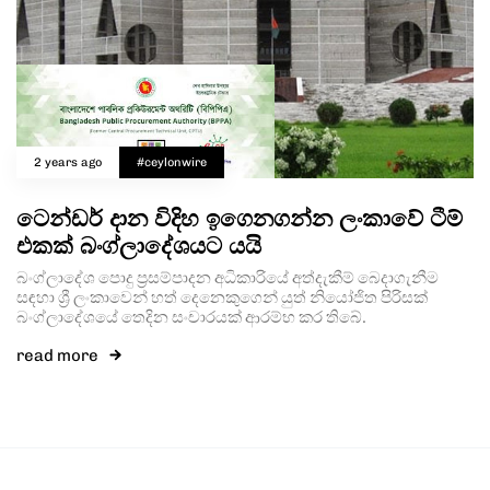
2 years ago
#ceylonwire
ටෙන්ඩර් දාන විදිහ ඉගෙනගන්න ලංකාවේ ටීම්
එකක් බංග්ලාදේශයට යයි
බංග්ලාදේශ පොදු ප්‍රසම්පාදන අධිකාරියේ අත්දැකීම් බෙදාගැනීම
සඳහා ශ්‍රී ලංකාවෙන් හත් දෙනෙකුගෙන් යුත් නියෝජිත පිරිසක්
බංග්ලාදේශයේ තෙදින සංචාරයක් ආරම්භ කර තිබේ.
read more