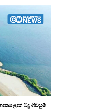
කළොත් බදු ගිවිසුම්