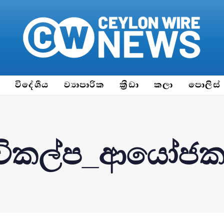
ය
විදේශීය
ව්‍යාපාරික
ක්‍රීඩා
කලා
පොලිස්
විකල්ප_ආයෝජක