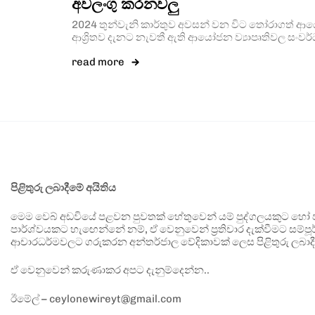
අවලංගු කරනවලු
2024 තුන්වැනි කාර්තුව අවසන් වන විට තෝරාගත් ආයෝජ
ආශ්‍රිතව දැනට නැවතී ඇති ආයෝජන ව්‍යාපෘතිවල සංවර
read more
පිළිතුරු ලබාදීමේ අයිතිය
මෙම වෙබ් අඩවියේ පළවන පුවතක් හේතුවෙන් යම් පුද්ගලයකුට හෝ පා
පාර්ශ්වයකට හැඟෙන්නේ නම්, ඒ වෙනුවෙන් ප්‍රතිචාර දැක්වීමට සම්පූර
ආචාරධර්මවලට ගරුකරන අන්තර්ජාල වේදිකාවක් ලෙස පිළිතුරු ලබාදී
ඒ වෙනුවෙන් කරුණාකර අපට දැනුම්දෙන්න..
ඊමේල් – ceylonewireyt@gmail.com