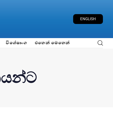
ENGLISH
විශේෂාංග
එහෙන් මෙහෙන්
යන්ට