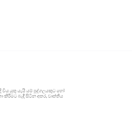
ිය යුතු යැයි යම් පුද්ගලයකුට හෝ
 කිරීමට බැඳී සිටින අතර, වෘත්තීය