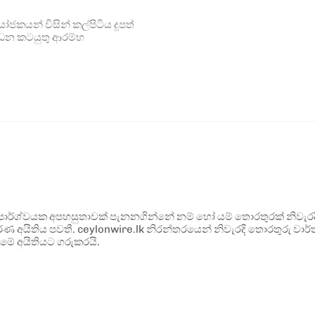
කයන් විසින් කල්පිටිය දූපත්
්ධන කටයුතු ආරම්භ
ර්ශ්වයක අපහසුතාවක් පැනනගින්නේ නම් හෝ යම් තොරතුරක් නිවැරදි ව
්ණ අයිතිය පවතී. ceylonwire.lk නිරන්තරයෙන් නිවැරදි තොරතුරු වාර්තා
මේ අයිතියට ගරුකරයි.