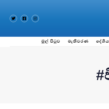
Type and hit enter
මුල් පිටුව
මැතිවරණ
දේශී
#