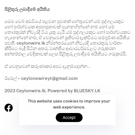
පිළිතුරු ලබාදීමේ අයිතිය
මෙම වෙබ් අඩවියේ පළවන පුවතක් හේතුවෙන් යම් පුද්ගලයකුට
හෝ පාර්ශ්වයක අපහසුතාවක් පැනනගින්නේ නම් හෝ යම්
තොරතුරක් නිවැරදි විය යුතු යැයි යම් පුද්ගලයකුට හෝ පාර්ශ්වයකට
හැඟෙන්නේ නම්, ඒ වෙනුවෙන් ප්‍රතිචාර දැක්වීමට සම්පූර්ණ අයිතිය
පවතී. ceylonwire.lk නිරන්තරයෙන් නිවැරදි තොරතුරු වාර්තා
කිරීමට බැඳී සිටින අතර, වෘත්තීය ආචාරධර්මවලට ගරුකරන
අන්තර්ජාල වේදිකාවක් ලෙස පිළිතුරු ලබාදීමේ අයිතියට ගරුකරයි.
ඒ වෙනුවෙන් කරුණාකර අපට දැනුම්දෙන්න..
ඊමේල් – ceylonewireyt@gmail.com
2023 Ceylonwire.lk. Powered by BLUESKY.LK
This website uses cookies to improve your
web experience.
Accept