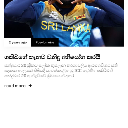
2 years ago
#ceylonwire
ශකිබ්ගේ තැනට වනිඳු අභියෝග කරයි
පන්දුවාර 20 ක්‍රිකට් ලෝක කුසලාන තරගාවලිය ආරම්භවීමට සති
දෙකක කාලයක් තිබියදී යාවත්කාලින වූ ICC ශ්‍රේණිගතකිරීම්හි
පන්දුවාර 20 තුන්ඉරියව් ක්‍රිඩකයන් අතර
read more