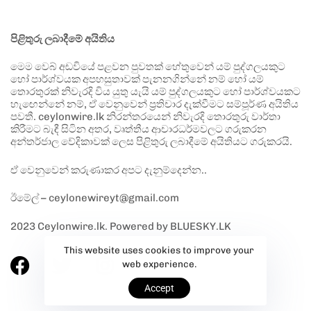
පිළිතුරු ලබාදීමේ අයිතිය
මෙම වෙබ් අඩවියේ පළවන පුවතක් හේතුවෙන් යම් පුද්ගලයකුට
හෝ පාර්ශ්වයක අපහසුතාවක් පැනනගින්නේ නම් හෝ යම්
තොරතුරක් නිවැරදි විය යුතු යැයි යම් පුද්ගලයකුට හෝ පාර්ශ්වයකට
හැඟෙන්නේ නම්, ඒ වෙනුවෙන් ප්‍රතිචාර දැක්වීමට සම්පූර්ණ අයිතිය
පවතී. ceylonwire.lk නිරන්තරයෙන් නිවැරදි තොරතුරු වාර්තා
කිරීමට බැඳී සිටින අතර, වෘත්තීය ආචාරධර්මවලට ගරුකරන
අන්තර්ජාල වේදිකාවක් ලෙස පිළිතුරු ලබාදීමේ අයිතියට ගරුකරයි.
ඒ වෙනුවෙන් කරුණාකර අපට දැනුම්දෙන්න..
ඊමේල් – ceylonewireyt@gmail.com
2023 Ceylonwire.lk. Powered by BLUESKY.LK
This website uses cookies to improve your
web experience.
Accept