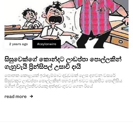
2 years ago
#ceylonwire
සිසුවෙක්ගේ කොන්දට ලාඩප්පා පොල්ලකින්
ගැහුවැයි ප්‍රින්සිපල් උසාවි දායි
පොතක කොළයක් ඉරාදැම්මාට දඬුවමක් ලෙස දහවන වසරේ
සිසුවකුට ලාඩප්පා පොල්ලකින් පහර දුන් බවට සැකපිට පොලිසිය
මගින් විදුහල්පතිවරයකු අත්අඩංගුවට ගෙන ඊයේ
read more