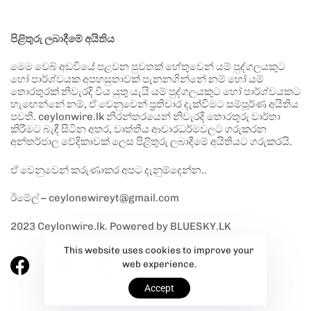
පිළිතුරු ලබාදීමේ අයිතිය
මෙම වෙබ් අඩවියේ පළවන පුවතක් හේතුවෙන් යම් පුද්ගලයකුට
හෝ පාර්ශ්වයක අපහසුතාවක් පැනනගින්නේ නම් හෝ යම්
තොරතුරක් නිවැරදි විය යුතු යැයි යම් පුද්ගලයකුට හෝ පාර්ශ්වයකට
හැඟෙන්නේ නම්, ඒ වෙනුවෙන් ප්‍රතිචාර දැක්වීමට සම්පූර්ණ අයිතිය
පවතී. ceylonwire.lk නිරන්තරයෙන් නිවැරදි තොරතුරු වාර්තා
කිරීමට බැඳී සිටින අතර, වෘත්තීය ආචාරධර්මවලට ගරුකරන
අන්තර්ජාල වේදිකාවක් ලෙස පිළිතුරු ලබාදීමේ අයිතියට ගරුකරයි.
ඒ වෙනුවෙන් කරුණාකර අපට දැනුම්දෙන්න..
ඊමේල් – ceylonewireyt@gmail.com
2023 Ceylonwire.lk. Powered by BLUESKY.LK
This website uses cookies to improve your
web experience.
Accept