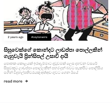
2 years ago
#ceylonwire
සිසුවෙක්ගේ කොන්දට ලාඩප්පා පොල්ලකින්
ගැහුවැයි ප්‍රින්සිපල් උසාවි දායි
පොතක කොළයක් ඉරාදැම්මාට දඬුවමක් ලෙස දහවන වසරේ
සිසුවකුට ලාඩප්පා පොල්ලකින් පහර දුන් බවට සැකපිට පොලිසිය
මගින් විදුහල්පතිවරයකු අත්අඩංගුවට ගෙන ඊයේ
read more