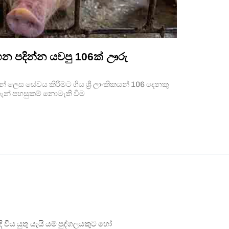
න පදින්න යවපු 106ක් ඌරු
් ලෙස සේවය කිරීමට ගිය ශ්‍රී ලාංකිකයන් 106 දෙනකු
ැන් පහසුකම් නොමැති වීම
ිය යුතු යැයි යම් පුද්ගලයකුට හෝ