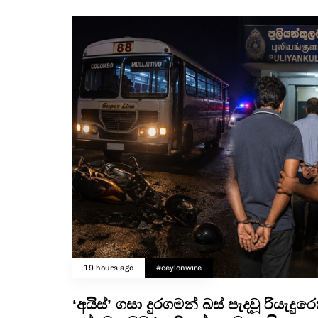
19 hours ago
#ceylonwire
‘අයිස්’ ගසා දුරගමන් බස් පැදවූ රියැදුර