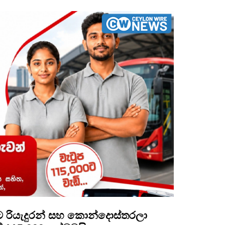
ලට රියැදුරන් සහ කොන්දොස්තරලා