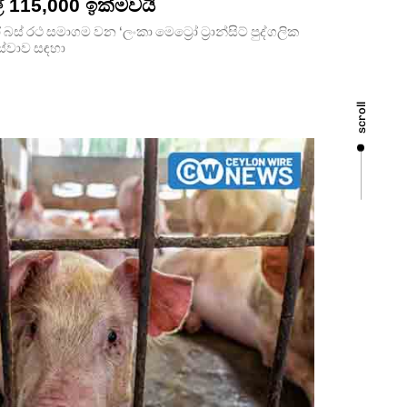
ල් 115,000 ඉක්මවයි
් රථ සමාගම වන ‘ලංකා මෙට්‍රෝ ට්‍රාන්සිට් පුද්ගලික
සේවාව සඳහා
scroll