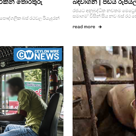
ුරකින් තොරතුරු
බඳවාගනී | පඩිය රුපිය
රජයට අනුබද්ධිත නවතම මෙට්‍රෝ බස
සමාගම’ විසින් සිය නව බස් රථ 
ද්ගලික බස් රථවල රියැදුරන්
read more