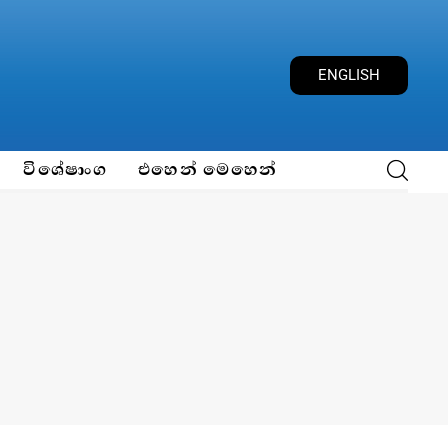
ENGLISH
විශේෂාංග
එහෙන් මෙහෙන්