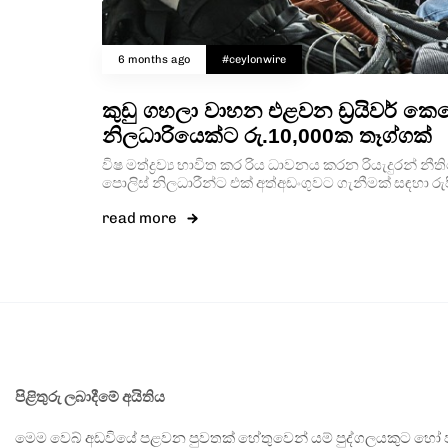
6 months ago
#ceylonwire
කුඩු ගහලා වාහන එළවන ඩ්‍රයිවර් ක
නිලධාරියෙක්ට රු.10,000ක තෑග්ගක්
විෂ මත්ද්‍රව්‍ය භාවිත කර රිය ධාවනය කරන රියැදුරන් 
පොලිස් නිලධාරීන්ට එක් අත්අඩංගුවට ගැනීමක් සඳහා රුප
read more
පිළිතුරු ලබාදීමේ අයිතිය
මෙම වෙබ් අඩවියේ පළවන පුවතක් හේතුවෙන් යම් පුද්ගලයකුට හෝ පා