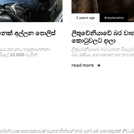
2 years ago
#ceylonwire
ෙනෙක් අල්ලන පොලිස්
ලිතුවේනියාවේ බර වාහ
කොටුවලට දාලා
නීතියේ රැහැනට හසුකරගන්නා
ලිතුවේනියාවේ බර වාහන රියැදුරන
ියල් 10,000 බැගින්
එම රැකියා, ආහාරපාන සහ නවාත
read more
ර්ශ්වයක අපහසුතාවක් පැනනගින්නේ නම් හෝ යම් තොරතුරක් නිවැරදි ව