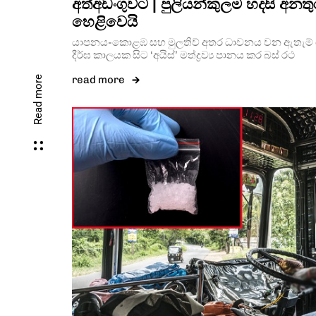
අත්අඩංගුවට | පුලියන්කුලම හදසි අනත
හෙළිවෙයි
යාපනය-කොළඹ සහ මුලතිව් අතර ධාවනය වන ඇතැම් පෞ
දීර්ඝ කාලයක සිට ‘අයිස්’ මත්ද්‍රව්‍ය පානය කර බස් රථ
read more
Read more