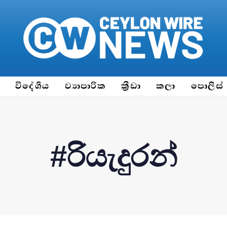
ය
විදේශීය
ව්‍යාපාරික
ක්‍රීඩා
කලා
පොලිස්
#රියැදුරන්