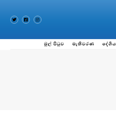
Type and hit enter
මුල් පිටුව
මැතිවරණ
දේශී