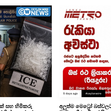
5 days ago
#ceylonwire
ෙක් සහ හිමිකරු
අලුත්ම මෙට්‍රෝ බස්ව