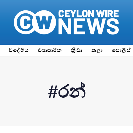
ය
විදේශීය
ව්‍යාපාරික
ක්‍රීඩා
කලා
පොලිස්
#රන්