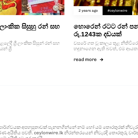
2 years ago
#ceylonwire
 ලාංකික සිසුහු රන් සහ
හොරෙන් රටට රන් පන
රු.1243ක දඩයක්
දී ශ්‍රී ලාංකික සිසුන් රන් සහ
වසරේ ගත වූ කාලය තුළ නීති
 ශ්‍රී
හඳුනාගෙන ඇති බවත්, එම ආය
read more
ර්ශ්වයක අපහසුතාවක් පැනනගින්නේ නම් හෝ යම් තොරතුරක් නිවැරදි ව
්ණ අයිතිය පවතී. ceylonwire.lk නිරන්තරයෙන් නිවැරදි තොරතුරු වාර්තා