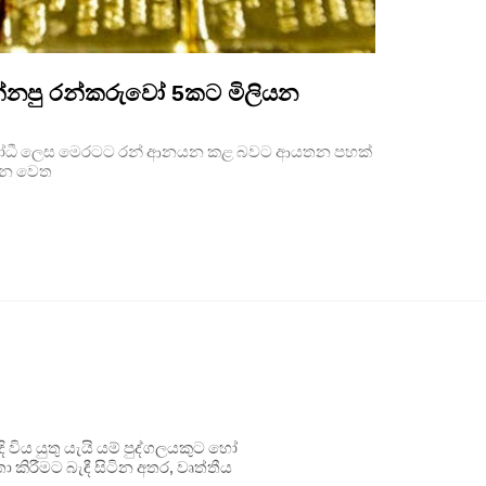
්නපු රන්කරුවෝ 5කට මිලියන
විරෝධී ලෙස මෙරටට රන් ආනයන කළ බවට ආයතන පහක්
තන වෙත
ිය යුතු යැයි යම් පුද්ගලයකුට හෝ
 කිරීමට බැඳී සිටින අතර, වෘත්තීය