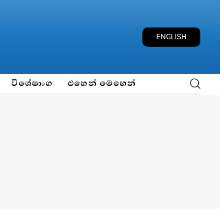
ENGLISH
විශේෂාංග
එහෙන් මෙහෙන්