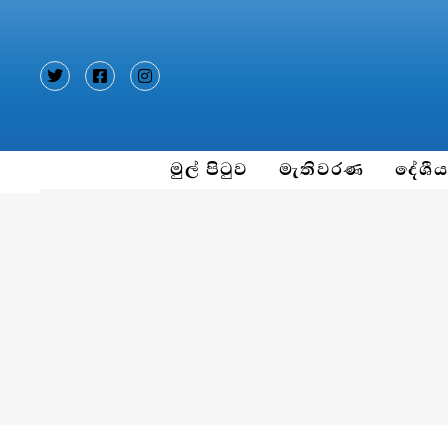
Type and hit enter
මුල් පිටුව
මැතිවරණ
දේශී