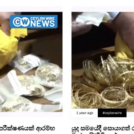
1 year ago
#ceylonwire
ය පරීක්ෂණයක් ආරම්භ
යුද සමයේදී සොයාගත් රත