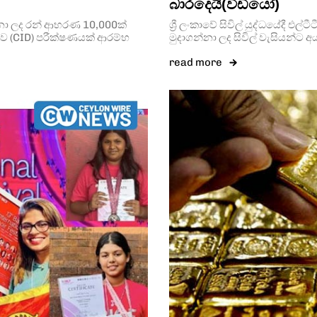
බාරදෙයි(වීඩියෝ)
ගන්නා ලද රන් ආභරණ 10,000ක්
ශ්‍රී ලංකාවේ සිවිල් යුද්ධයේදී එල
ව (CID) පරීක්ෂණයක් ආරම්භ
මුදාගන්නා ලද සිවිල් වැසියන්ට අයත
read more