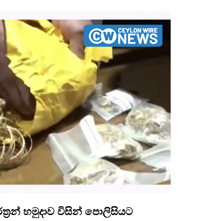
්‍රන් හමුදාව විසින් පොලිසියට