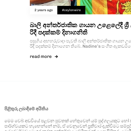
2 years ago
#ceylonwire
බාලි අන්තර්ජාතික ගායන උළෙලේදී ශ්‍රී
රිදී පදක්කම් දිනාගනිති
පසුගිය අඟහරුවාදා පැවති බාලි අන්තර්ජාතික ගායන උළෙලේ
රිදී පදක්කම් දිනාගෙන තිබේ. Nadine’s සංගීත ඇකඩමියෙන්
read more
පිළිතුරු ලබාදීමේ අයිතිය
මෙම වෙබ් අඩවියේ පළවන පුවතක් හේතුවෙන් යම් පුද්ගලයකුට හෝ පා
පාර්ශ්වයකට හැඟෙන්නේ නම්, ඒ වෙනුවෙන් ප්‍රතිචාර දැක්වීමට සම්පූර