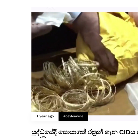
1 year ago
#ceylonwire
යුද්ධයේදී සොයාගත් රත්‍රන් ගැන CID