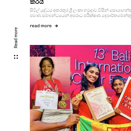
කරයි
සිවිල් යුද්ධය අතරතුර ශ්‍රී ලංකා හමුදාව විසින් සොයා
පමණ සම්බන්ධයෙන් අපරාධ පරීක්ෂණ දෙපාර්තමේන්තු
read more
Read more