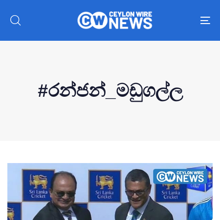
To
nav
#රන්ජන්_මඩුගල්ල
Type and hit enter