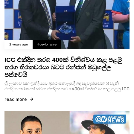
2 years ago
#ceylonwire
ICC එක්දින තරග 400ක් විනිශ්චය කළ පළමු
තරග තීරකවරයා බවට රන්ජන් මඩුගල්ල
පත්වෙයි
ශ්‍රී ලංකාව සහ ඉන්දියාව අතර කොළඹදී අද පැවැත්වෙන 3 වැනි
එක්දින තරගයත් සමඟ එක්දින තරග 400ක් විනිශ්චය කළ පළමු ICC
read more