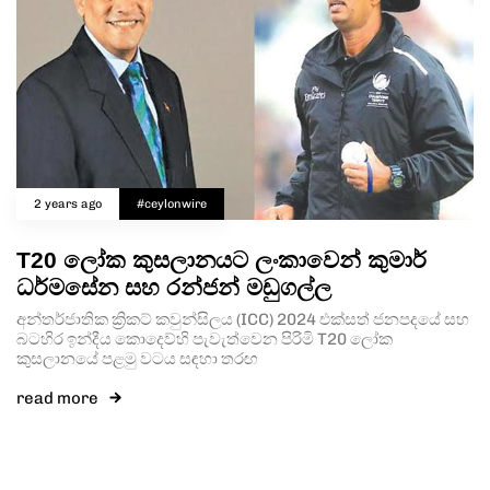
2 years ago
#ceylonwire
T20 ලෝක කුසලානයට ලංකාවෙන් කුමාර්
ධර්මසේන සහ රන්ජන් මඩුගල්ල
අන්තර්ජාතික ක්‍රිකට් කවුන්සිලය (ICC) 2024 එක්සත් ජනපදයේ සහ
බටහිර ඉන්දීය කොදෙව්හි පැවැත්වෙන පිරිමි T20 ලෝක
කුසලානයේ පළමු වටය සඳහා තරඟ
read more