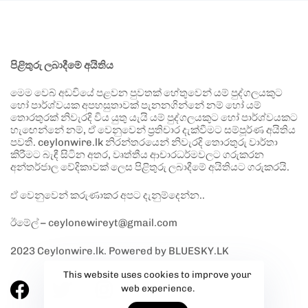
පිළිතුරු ලබාදීමේ අයිතිය
මෙම වෙබ් අඩවියේ පළවන පුවතක් හේතුවෙන් යම් පුද්ගලයකුට
හෝ පාර්ශ්වයක අපහසුතාවක් පැනනගින්නේ නම් හෝ යම්
තොරතුරක් නිවැරදි විය යුතු යැයි යම් පුද්ගලයකුට හෝ පාර්ශ්වයකට
හැඟෙන්නේ නම්, ඒ වෙනුවෙන් ප්‍රතිචාර දැක්වීමට සම්පූර්ණ අයිතිය
පවතී. ceylonwire.lk නිරන්තරයෙන් නිවැරදි තොරතුරු වාර්තා
කිරීමට බැඳී සිටින අතර, වෘත්තීය ආචාරධර්මවලට ගරුකරන
අන්තර්ජාල වේදිකාවක් ලෙස පිළිතුරු ලබාදීමේ අයිතියට ගරුකරයි.
ඒ වෙනුවෙන් කරුණාකර අපට දැනුම්දෙන්න..
ඊමේල් – ceylonewireyt@gmail.com
2023 Ceylonwire.lk. Powered by BLUESKY.LK
This website uses cookies to improve your
web experience.