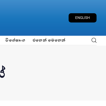
ENGLISH
විශේෂාංග
එහෙන් මෙහෙන්
ේ