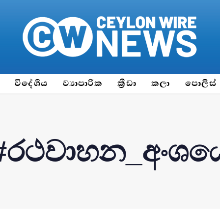
ය
විදේශීය
ව්‍යාපාරික
ක්‍රීඩා
කලා
පොලිස්
#රථවාහන_අංශය