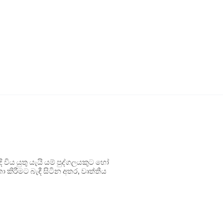
ිය යුතු යැයි යම් පුද්ගලයකුට හෝ
 කිරීමට බැඳී සිටින අතර, වෘත්තීය