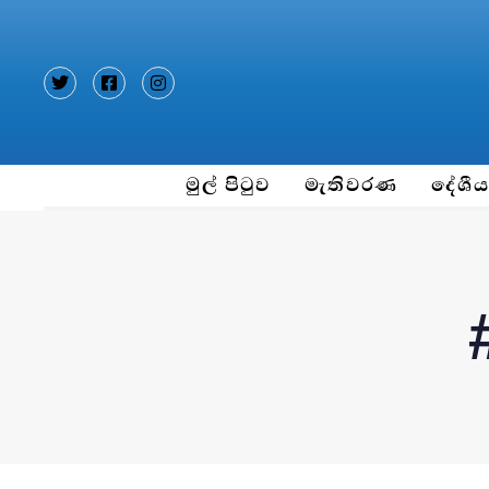
Type and hit enter
මුල් පිටුව
මැතිවරණ
දේශී