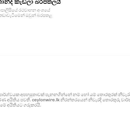
න්ද කැඩිලා බරපතලයි
ුර පොලිසියේ රථවාහන අංශයේ
 කඩාවැටීමෙන් ඔවුන් බරපතළ
ර්ශ්වයක අපහසුතාවක් පැනනගින්නේ නම් හෝ යම් තොරතුරක් නිවැරදි ව
්ණ අයිතිය පවතී. ceylonwire.lk නිරන්තරයෙන් නිවැරදි තොරතුරු වාර්තා
මේ අයිතියට ගරුකරයි.