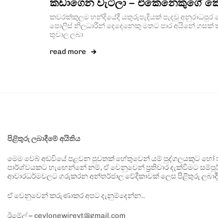
කඩාගෙන වැටිලා – එකෙනෙකුගේ කො
කවරක්කුලම හන්දියේදී යතුරුපැදියක් පැදවූ අනුරාධප
පොලිස් නිලධාරීන් දෙදෙනෙකු මතට පාර අයිනේ ගසක්
තුවාල ලබා
read more
පිළිතුරු ලබාදීමේ අයිතිය
මෙම වෙබ් අඩවියේ පළවන පුවතක් හේතුවෙන් යම් පුද්ගලයකුට හෝ පා
පාර්ශ්වයකට හැඟෙන්නේ නම්, ඒ වෙනුවෙන් ප්‍රතිචාර දැක්වීමට සම්පූර
ආචාරධර්මවලට ගරුකරන අන්තර්ජාල වේදිකාවක් ලෙස පිළිතුරු ලබාදී
ඒ වෙනුවෙන් කරුණාකර අපට දැනුම්දෙන්න..
ඊමේල් – ceylonewireyt@gmail.com