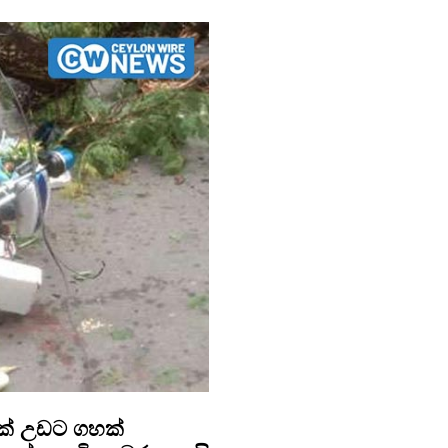
ක් උඩට ගහක්