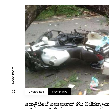
Read more
2 years ago
#ceylonwire
පොලිසියේ දෙදෙනෙක් ගිය බයිසිකලය