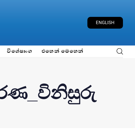
ENGLISH
විශේෂාංග
එහෙන් මෙහෙන්
රණ_විනිසුරු