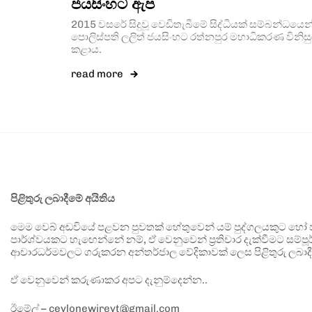
ජයසිංහට ඇප
2015 වසරේ සිදුවූ වෙඩිතැබීමේ සිද්ධියක් සම්බන්ධයෙන් හ
පොලිස්පති ලලිත් ජයසිංහට රත්නපුර මහාධිකරණ විනිස
කළාය.
read more
පිළිතුරු ලබාදීමේ අයිතිය
මෙම වෙබ් අඩවියේ පළවන පුවතක් හේතුවෙන් යම් පුද්ගලයකුට හෝ පා
පාර්ශ්වයකට හැඟෙන්නේ නම්, ඒ වෙනුවෙන් ප්‍රතිචාර දැක්වීමට සම්පූර
ආචාරධර්මවලට ගරුකරන අන්තර්ජාල වේදිකාවක් ලෙස පිළිතුරු ලබාදී
ඒ වෙනුවෙන් කරුණාකර අපට දැනුම්දෙන්න..
ඊමේල් – ceylonewireyt@gmail.com