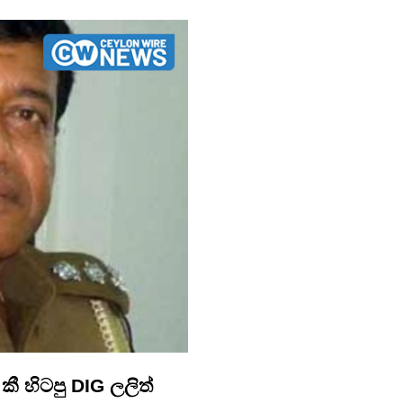
 හිටපු DIG ලලිත්