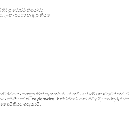
ිටපු ජ්‍යෙෂ්ඨ නියෝජ්‍ය
ුරු ලංකා ජයරත්න ඇප නියම
ර්ශ්වයක අපහසුතාවක් පැනනගින්නේ නම් හෝ යම් තොරතුරක් නිවැරදි ව
්ණ අයිතිය පවතී. ceylonwire.lk නිරන්තරයෙන් නිවැරදි තොරතුරු වාර්තා
මේ අයිතියට ගරුකරයි.