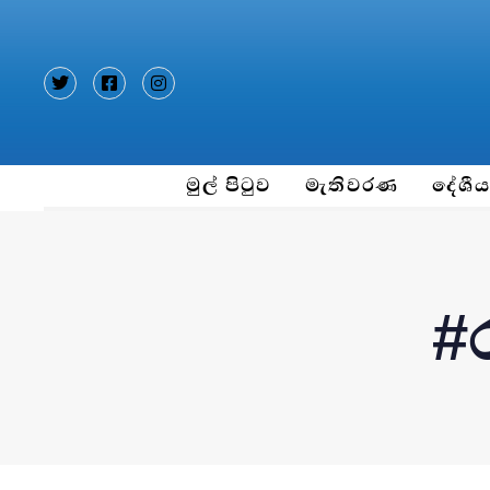
Type and hit enter
මුල් පිටුව
මැතිවරණ
දේශී
#