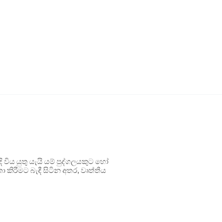
ිය යුතු යැයි යම් පුද්ගලයකුට හෝ
 කිරීමට බැඳී සිටින අතර, වෘත්තීය