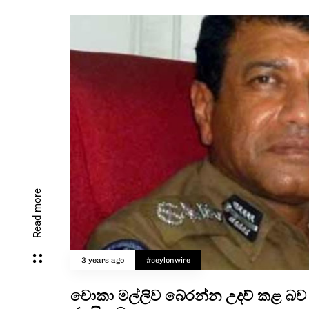
Read more
3 years ago
#ceylonwire
චොකා මල්ලිව බේරන්න උදව් කළ බව කී