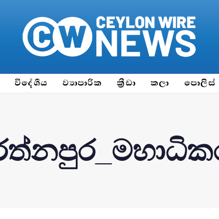
ය
විදේශීය
ව්‍යාපාරික
ක්‍රීඩා
කලා
පොලිස්
රත්නපුර_මහාධික